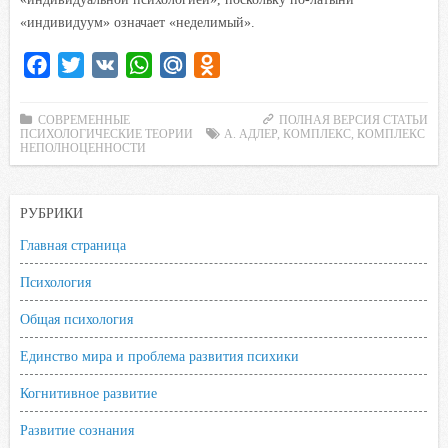
«индивидуум» означает «неделимый».
F
T
V
W
M
O
a
w
K
h
a
d
c
i
a
i
n
СОВРЕМЕННЫЕ
ПОЛНАЯ ВЕРСИЯ СТАТЬИ
ПСИХОЛОГИЧЕСКИЕ ТЕОРИИ
А. АДЛЕР
,
КОМПЛЕКС
,
КОМПЛЕКС
e
t
t
l
o
НЕПОЛНОЦЕННОСТИ
b
t
s
.
k
o
e
A
R
l
РУБРИКИ
o
r
p
u
a
Главная страница
k
p
s
s
Психология
n
Общая психология
i
k
Единство мира и проблема развития психики
i
Когнитивное развитие
Развитие сознания