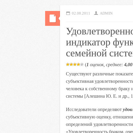
02.08.2011
ADMIN
Удовлетворенно
индикатор фун
семейной сист
(
1
оценок, среднее:
4,00
Существуют различные показате
субъективная удовлетворенность
человека к собственному браку 
системы [Алешина Ю. Е. и др., 1
Исследователи определяют
удов
субъективную оценку, отношение
определений удовлетворенности
«Удовлетворенность браком, оче