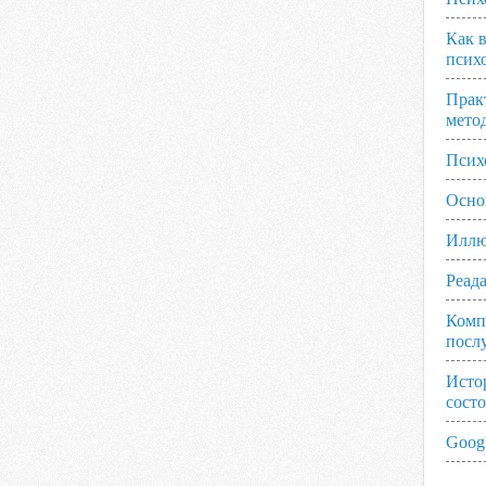
Как 
псих
Прак
мето
Псих
Осно
Иллю
Реад
Комп
посл
Исто
сост
Googl