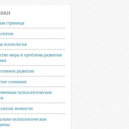
РИКИ
ная страница
ология
я психология
ство мира и проблема развития
ики
итивное развитие
итие сознания
еменные психологические
ии
ология личности
ально-психологические
мены