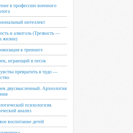
ение в профессию военного
олога
иональный интеллект
ость и алкоголь (Трезвость —
а жизни)
овизация в тренинге
век, играющий в песок
увства превратить в чудо —
рство
век двусмысленный. Археология
ания
логический психологизм.
ический анализ
вое воспитание детей
огенетика