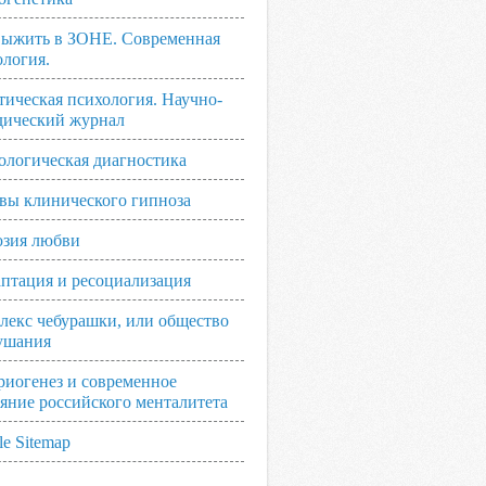
выжить в ЗОНЕ. Современная
ология.
тическая психология. Научно-
дический журнал
ологическая диагностика
вы клинического гипноза
зия любви
аптация и ресоциализация
лекс чебурашки, или общество
ушания
риогенез и современное
ояние российского менталитета
e Sitemap