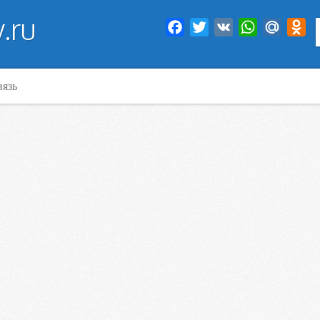
.ru
Facebook
Twitter
VK
WhatsApp
Mail.Ru
Od
вязь