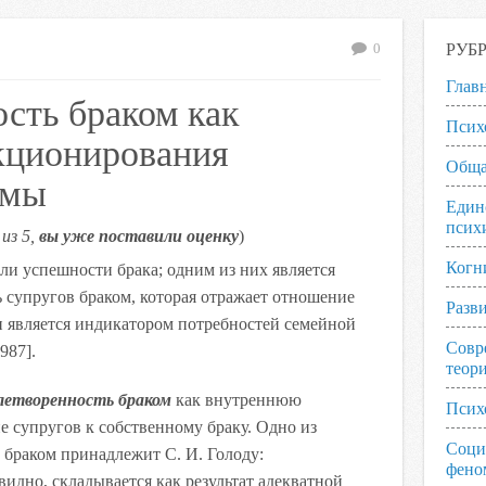
РУБ
0
Глав
сть браком как
Псих
кционирования
Обща
емы
Един
псих
из 5,
вы уже поставили оценку
)
Когн
ли успешности брака; одним из них является
 супругов браком, которая отражает отношение
Разв
и является индикатором потребностей семейной
Совр
987].
теор
летворенность браком
как внутреннюю
Псих
 супругов к собственному браку. Одно из
Соци
 браком принадлежит С. И. Голоду:
фено
видно, складывается как результат адекватной