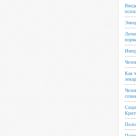
Введ
псих
Эмоц
Личн
норм
Импр
Чело
Как ч
лека
Чело
созн
Соци
Крит
Поло
Псих