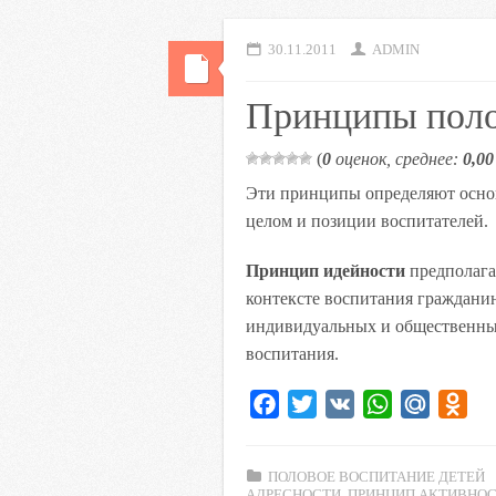
30.11.2011
ADMIN
Принципы поло
(
0
оценок, среднее:
0,00
Эти принципы определяют основ
целом и позиции воспитателей.
Принцип идейности
предполага
контексте воспитания граждани
индивидуальных и общественных
воспитания.
F
T
V
W
M
O
a
w
K
h
a
d
c
i
a
i
n
ПОЛОВОЕ ВОСПИТАНИЕ ДЕТЕЙ
e
t
t
l
o
АДРЕСНОСТИ
,
ПРИНЦИП АКТИВНО