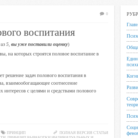
РУБ
0
Глав
вого воспитания
Псих
из 5,
вы уже поставили оценку
)
Обща
ы, на которых строятся половое воспитание в
Един
псих
ет решение задач полового воспитания в
Когн
на, взаимообогащающее соотнесение
Разв
 интересов с целями и средствами полового
Совр
теор
Псих
Соци
ПРИНЦИП
ПОЛНАЯ ВЕРСИЯ СТАТЬИ
фено
СТИ
,
ПРИНЦИП ВЫРАБОТКИ ИНДИВИДУАЛЬНЫХ И