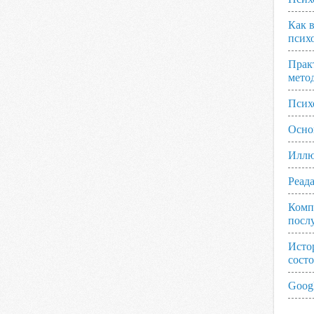
Как 
псих
Прак
мето
Псих
Осно
Иллю
Реад
Комп
посл
Исто
сост
Googl