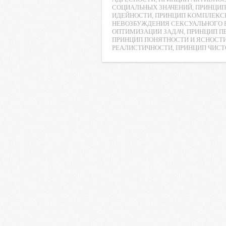
СОЦИАЛЬНЫХ ЗНАЧЕНИЙ
,
ПРИНЦИП
b
t
s
.
k
ИДЕЙНОСТИ
,
ПРИНЦИП КОМПЛЕКС
o
e
A
R
l
НЕВОЗБУЖДЕНИЯ СЕКСУАЛЬНОГО 
ОПТИМИЗАЦИИ ЗАДАЧ
,
ПРИНЦИП П
o
r
p
u
a
ПРИНЦИП ПОНЯТНОСТИ И ЯСНОСТ
РЕАЛИСТИЧНОСТИ
,
ПРИНЦИП ЧИС
k
p
s
s
n
i
k
i