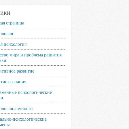
РИКИ
ная страница
ология
я психология
ство мира и проблема развития
ики
итивное развитие
итие сознания
еменные психологические
ии
ология личности
ально-психологические
мены