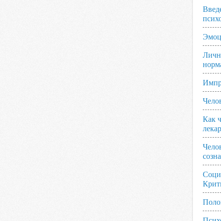
Введ
псих
Эмоц
Личн
норм
Импр
Чело
Как ч
лека
Чело
созн
Соци
Крит
Поло
Псих