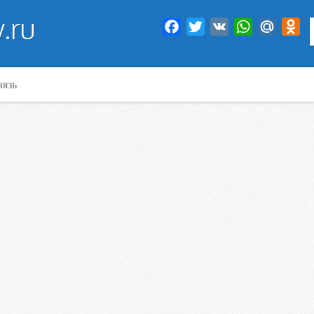
.ru
Facebook
Twitter
VK
WhatsApp
Mail.Ru
Od
вязь