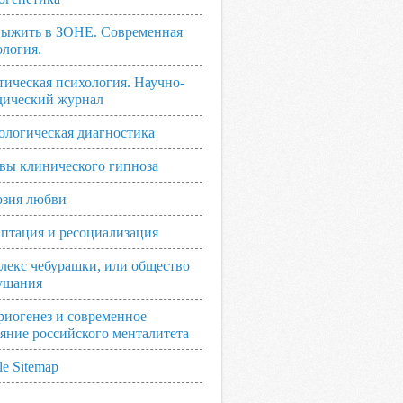
выжить в ЗОНЕ. Современная
ология.
тическая психология. Научно-
дический журнал
ологическая диагностика
вы клинического гипноза
зия любви
аптация и ресоциализация
лекс чебурашки, или общество
ушания
риогенез и современное
ояние российского менталитета
e Sitemap