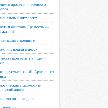
ение в профессию военного
олога
иональный интеллект
ость и алкоголь (Трезвость —
а жизни)
овизация в тренинге
век, играющий в песок
увства превратить в чудо —
рство
век двусмысленный. Археология
ания
логический психологизм.
ический анализ
вое воспитание детей
огенетика