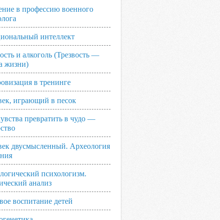
ение в профессию военного
олога
иональный интеллект
ость и алкоголь (Трезвость —
а жизни)
овизация в тренинге
век, играющий в песок
увства превратить в чудо —
рство
век двусмысленный. Археология
ания
логический психологизм.
ический анализ
вое воспитание детей
огенетика