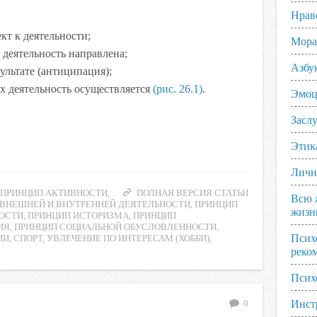
Нрав
т к деятельности;
Мора
е деятельность направлена;
Азбу
ультате (антиципация);
х деятельность осуществляется
(рис. 26.1)
.
Эмоц
Заслу
Этик
Личн
,
ПРИНЦИП АКТИВНОСТИ
,
ПОЛНАЯ ВЕРСИЯ СТАТЬИ
Всю 
 ВНЕШНЕЙ И ВНУТРЕННЕЙ ДЕЯТЕЛЬНОСТИ
,
ПРИНЦИП
жизн
НОСТИ
,
ПРИНЦИП ИСТОРИЗМА
,
ПРИНЦИП
ИЯ
,
ПРИНЦИП СОЦИАЛЬНОЙ ОБУСЛОВЛЕННОСТИ
,
Псих
ИИ
,
СПОРТ
,
УВЛЕЧЕНИЕ ПО ИНТЕРЕСАМ (ХОББИ)
,
реко
Псих
Инст
0