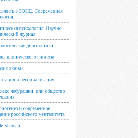
выжить в ЗОНЕ. Современная
ология.
тическая психология. Научно-
дический журнал
ологическая диагностика
вы клинического гипноза
зия любви
аптация и ресоциализация
лекс чебурашки, или общество
ушания
риогенез и современное
ояние российского менталитета
e Sitemap