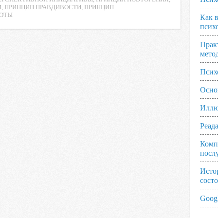
И
,
ПРИНЦИП ПРАВДИВОСТИ
,
ПРИНЦИП
ТОТЫ
Как 
псих
Прак
мето
Псих
Осно
Иллю
Реад
Комп
посл
Исто
сост
Googl