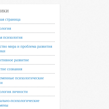
РИКИ
ная страница
ология
я психология
ство мира и проблема развития
ики
итивное развитие
итие сознания
еменные психологические
ии
ология личности
ально-психологические
мены