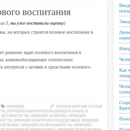
Введ
вого воспитания
псих
Эмоц
из 5,
вы уже поставили оценку
)
ы, на которых строятся половое воспитание в
Личн
норм
Импр
ет решение задач полового воспитания в
Чело
на, взаимообогащающее соотнесение
 интересов с целями и средствами полового
Как ч
лека
Чело
созн
Соци
ПРИНЦИП
ПОЛНАЯ ВЕРСИЯ СТАТЬИ
Крит
СТИ
,
ПРИНЦИП ВЫРАБОТКИ ИНДИВИДУАЛЬНЫХ И
 ДЕЛОВИТОСТИ
,
ПРИНЦИП ДОВЕРИЯ
,
ПРИНЦИП
Поло
НОСТИ
,
ПРИНЦИП КОНТРОЛЯ И ПОДДЕРЖКИ
,
ПРИНЦИП
ВЛЕЧЕНИЯ
,
ПРИНЦИП НЕПРЕРЫВНОСТИ
,
ПРИНЦИП
Псих
ЕРСПЕКТИВНОЙ ИНИЦИАТИВЫ
,
ПРИНЦИП ПОВТОРЕНИЯ
,