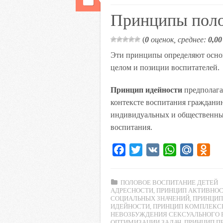
k
Принципы поло
i
(
0
оценок, среднее:
0,00
Эти принципы определяют основ
целом и позиции воспитателей.
Принцип идейности
предполага
контексте воспитания граждани
индивидуальных и общественных
воспитания.
F
T
V
W
M
O
a
w
K
h
a
d
c
i
a
i
n
ПОЛОВОЕ ВОСПИТАНИЕ ДЕТЕЙ
e
t
t
l
o
АДРЕСНОСТИ
,
ПРИНЦИП АКТИВНО
СОЦИАЛЬНЫХ ЗНАЧЕНИЙ
,
ПРИНЦИП
b
t
s
.
k
ИДЕЙНОСТИ
,
ПРИНЦИП КОМПЛЕКС
o
e
A
R
l
НЕВОЗБУЖДЕНИЯ СЕКСУАЛЬНОГО 
ОПТИМИЗАЦИИ ЗАДАЧ
,
ПРИНЦИП П