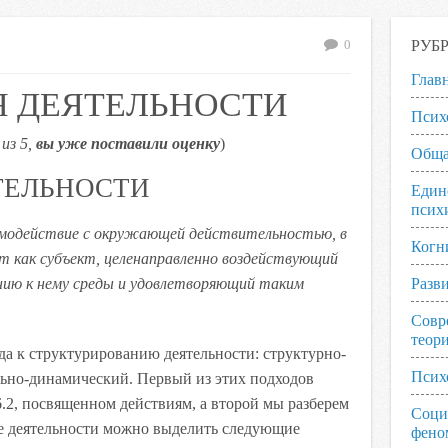
РУБ
0
Глав
 ДЕЯТЕЛЬНОСТИ
Псих
из 5,
вы уже поставили оценку
)
Обща
ТЕЛЬНОСТИ
Един
псих
модействие с окружающей действительностью, в
Когн
т как субъект, целенаправленно воздействующий
нию к нему среды и удовлетворяющий таким
Разв
Совр
теор
а к структурированию деятельности: структурно-
Псих
ьно-динамический. Первый из этих подходов
6.2, посвященном действиям, а второй мы разберем
Соци
ре деятельности можно выделить следующие
фено