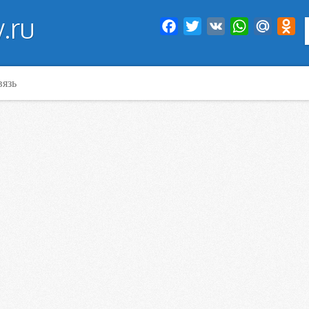
.ru
Facebook
Twitter
VK
WhatsApp
Mail.Ru
Od
вязь