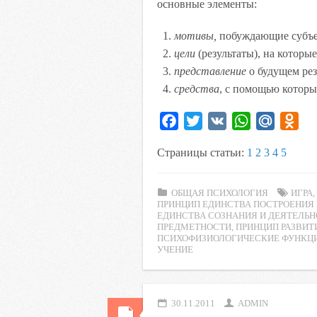
основные элементы:
мотивы,
побуждающие субъек
цели
(результаты), на которы
представление
о будущем рез
средства
, с помощью которы
F
T
V
W
M
O
a
w
K
h
a
d
Страницы статьи:
1
2
3
4
5
c
i
a
i
n
e
t
t
l
o
ОБЩАЯ ПСИХОЛОГИЯ
b
t
s
.
ИГРА
k
ПРИНЦИП ЕДИНСТВА ПОСТРОЕНИЯ
o
e
A
R
l
ЕДИНСТВА СОЗНАНИЯ И ДЕЯТЕЛЬ
ПРЕДМЕТНОСТИ
,
ПРИНЦИП РАЗВИТ
o
r
p
u
a
ПСИХОФИЗИОЛОГИЧЕСКИЕ ФУНКЦ
k
p
s
УЧЕНИЕ
s
n
30.11.2011
ADMIN
i