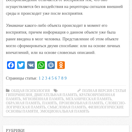
осуществляется без воздействия на рецепторы сигналов внешней
среды и происходит уже после восприятия.
Узнавание
какого-либо объекта происходит в момент его
восприятия, причем информация о данном объекте уже была
ранее введена в мозг человека. Представление об этом объекте
могло сформироваться двумя способами: или на основе личных
впечатлений, или на основе словесных описаний.
F
T
V
W
M
O
a
w
K
h
a
d
Страницы статьи:
1
2
3
4
5
6
7
8
9
c
i
a
i
n
e
t
t
l
o
ОБЩАЯ ПСИХОЛОГИЯ
ПОЛНАЯ ВЕРСИЯ СТАТЬИ
ГИПЕРМНЕЗИЯ
b
t
,
ДВИГАТЕЛЬНАЯ ПАМЯТЬ
s
.
k
,
КРАТКОВРЕМЕННАЯ
ПАМЯТЬ
,
МГНОВЕННАЯ ПАМЯТЬ
,
МЕХАНИЧЕСКАЯ ПАМЯТЬ
,
o
e
A
R
l
ОБРАЗНАЯ ПАМЯТЬ
,
ПАМЯТЬ
,
ПРОИЗВОЛЬНАЯ ПАМЯТЬ
,
СЛОВЕСНО-
ЛОГИЧЕСКАЯ ПАМЯТЬ
,
СМЫСЛОВАЯ ПАМЯТЬ
,
ФИЗИОЛОГИЧЕСКИЕ
o
r
p
u
a
ОСНОВЫ ПАМЯТИ
,
ЭМОЦИОНАЛЬНАЯ ПАМЯТЬ
k
p
s
s
РУБРИКИ