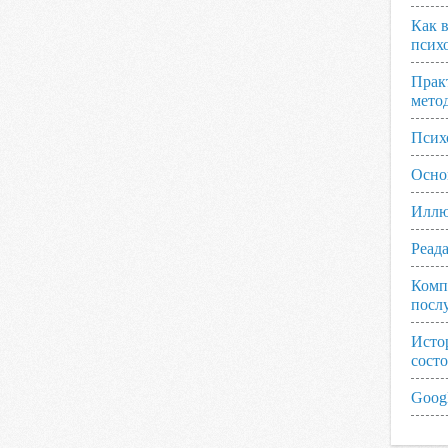
Как 
псих
Прак
мето
Псих
Осно
Иллю
Реад
Комп
посл
Исто
сост
Googl