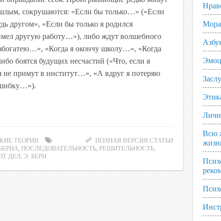
Нрав
шлым, сокрушаются: «Если бы только…» («Если
дь другом», «Если бы только я родился
Мора
имел другую работу…»), либо ждут волшебного
Азбу
азбогатею…», «Когда я окончу школу…», «Когда
Эмоц
ибо боятся будущих несчастий («Что, если я
я не примут в институт…», «А вдруг я потеряю
Заслу
ошибку…»).
Этик
Личн
Всю 
КИЕ ТЕОРИИ
ПОЛНАЯ ВЕРСИЯ СТАТЬИ
жизн
БЕРНА
,
ПОСЛЕДОВАТЕЛЬНОСТЬ
,
РЕШИТЕЛЬНОСТЬ
,
ОТ ДЕЛ
,
Э. БЕРН
Псих
реко
Псих
Инст