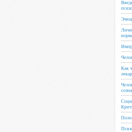
Введ
псих
Эмоц
Личн
норм
Импр
Чело
Как ч
лека
Чело
созн
Соци
Крит
Поло
Псих