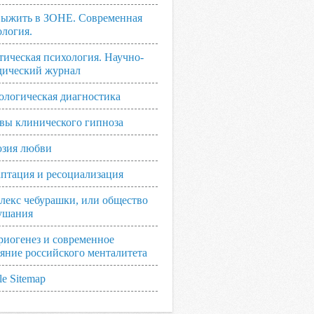
выжить в ЗОНЕ. Современная
ология.
тическая психология. Научно-
дический журнал
ологическая диагностика
вы клинического гипноза
зия любви
аптация и ресоциализация
лекс чебурашки, или общество
ушания
риогенез и современное
ояние российского менталитета
e Sitemap