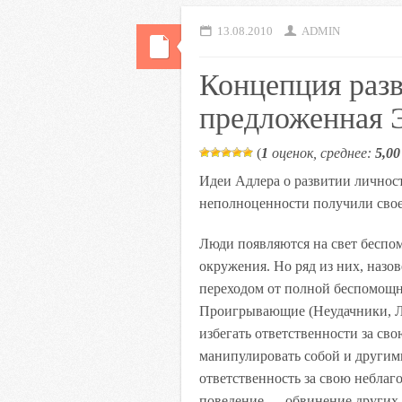
13.08.2010
ADMIN
Концепция разв
предложенная 
(
1
оценок, среднее:
5,00
Идеи Адлера о развитии личност
неполноценности получили свое
Люди появляются на свет беспо
окружения. Но ряд из них, наз
переходом от полной беспомощн
Проигрывающие (Неудачники, Л
избегать ответственности за св
манипулировать собой и другим
ответственность за свою небла
поведение — обвинение других 