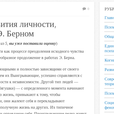
РУБ
0
Глав
ития личности,
Псих
Э. Берном
Обща
из 5,
вы уже поставили оценку
)
Един
псих
и как процессе преодоления исходного чувства
образное продолжение в работах Э. Берна.
Когн
мощными и полностью зависящими от своего
Разв
овем их Выигрывающие, успешно справляются с
Совр
ости к независимости. Другой тип людей —
теор
ягушки) — с определенного момента начинают
Псих
ою жизнь, привыкают к тому, чтобы
и, они жалеют себя и перекладывают
Соци
гополучную жизнь на других. Их типичное
фено
и оправдание себя. Проигрывающие редко живут