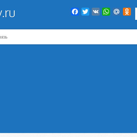
.ru
Facebook
Twitter
VK
WhatsApp
Mail.Ru
Od
вязь