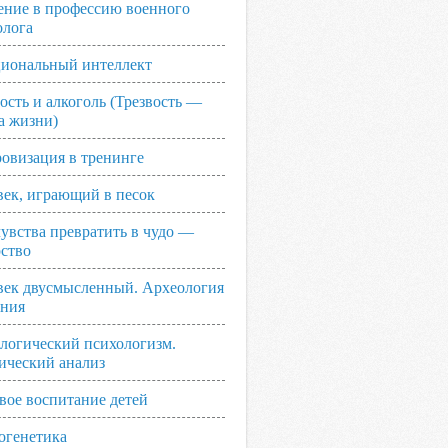
ение в профессию военного
олога
иональный интеллект
ость и алкоголь (Трезвость —
а жизни)
овизация в тренинге
век, играющий в песок
увства превратить в чудо —
рство
век двусмысленный. Археология
ания
логический психологизм.
ический анализ
вое воспитание детей
огенетика