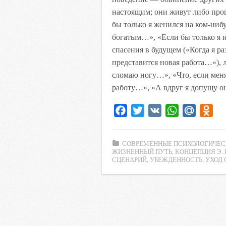
настоящим; они живут либо про
бы только я женился на ком-нибу
богатым…», «Если бы только я 
спасения в будущем («Когда я р
представится новая работа…»), л
сломаю ногу…», «Что, если мен
работу…», «А вдруг я допущу 
F
T
V
W
M
O
a
w
K
h
a
d
c
i
a
i
n
СОВРЕМЕННЫЕ ПСИХОЛОГИЧЕС
e
t
t
l
o
ЖИЗНЕННЫЙ ПУТЬ
,
КОНЦЕПЦИЯ Э. 
СЦЕНАРИЙ
,
УБЕЖДЕННОСТЬ
,
УХОД 
b
t
s
.
k
o
e
A
R
l
o
r
p
u
a
k
p
s
s