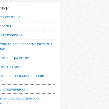
РИКИ
ная страница
ология
я психология
ство мира и проблема развития
ики
итивное развитие
итие сознания
еменные психологические
ии
ология личности
ально-психологические
мены