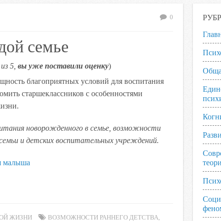
РУБ
0
Глав
дой семье
Псих
из 5,
вы уже поставили оценку
)
Обща
сущность благоприятных условий для воспитания
Един
комить старшеклассников с особенностями
псих
жизни.
Когн
питания новорожденного в семье, возможности
Разв
семьи и детских воспитательных учреждений.
Совр
я малыша
теор
Псих
Соци
фено
ОЙ ЖИЗНИ
ВОЗМОЖНОСТИ РАННЕГО ДЕТСТВА
,