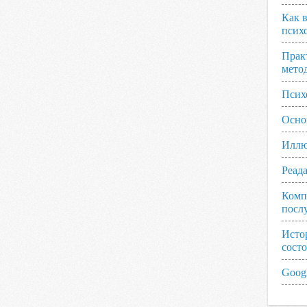
Как 
псих
Прак
мето
Псих
Осно
Иллю
Реад
Комп
посл
Исто
сост
Googl