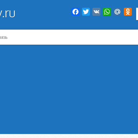
.ru
Facebook
Twitter
VK
WhatsApp
Mail.Ru
Od
вязь