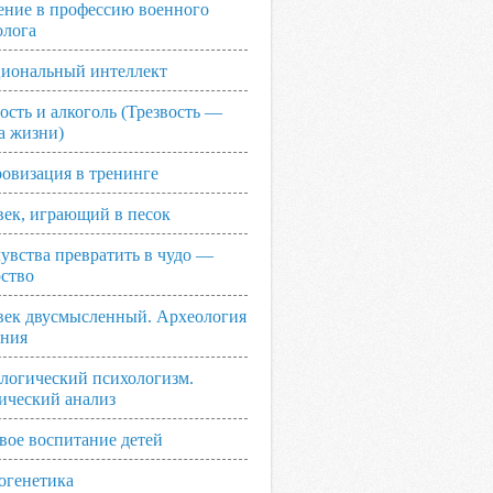
ение в профессию военного
олога
иональный интеллект
ость и алкоголь (Трезвость —
а жизни)
овизация в тренинге
век, играющий в песок
увства превратить в чудо —
рство
век двусмысленный. Археология
ания
логический психологизм.
ический анализ
вое воспитание детей
огенетика