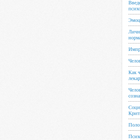
Введ
псих
Эмоц
Личн
норм
Импр
Чело
Как ч
лека
Чело
созн
Соци
Крит
Поло
Псих