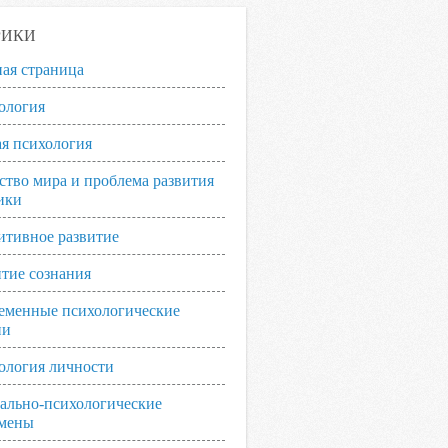
РИКИ
ная страница
ология
я психология
ство мира и проблема развития
ики
итивное развитие
итие сознания
еменные психологические
ии
ология личности
ально-психологические
мены