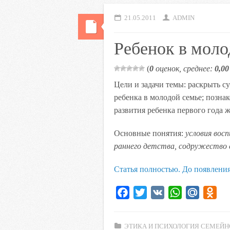
21.05.2011
ADMIN
Ребенок в моло
(
0
оценок, среднее:
0,00
Цели и задачи темы: раскрыть 
ребенка в молодой семье; позна
развития ребенка первого года 
Основные понятия:
условия вос
раннего детства, содружество 
Статья полностью. До появлени
F
T
V
W
M
O
a
w
K
h
a
d
c
i
a
i
n
ЭТИКА И ПСИХОЛОГИЯ СЕМЕЙН