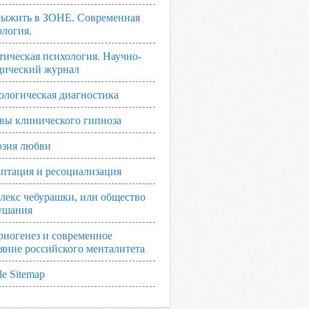
выжить в ЗОНЕ. Современная
ология.
тическая психология. Научно-
дический журнал
ологическая диагностика
вы клинического гипноза
зия любви
аптация и ресоциализация
лекс чебурашки, или общество
ушания
риогенез и современное
ояние российского менталитета
e Sitemap