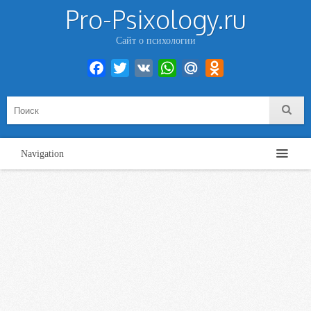
Pro-Psixology.ru
Сайт о психологии
Facebook
Twitter
VK
WhatsApp
Mail.Ru
Odnoklassniki
Navigation