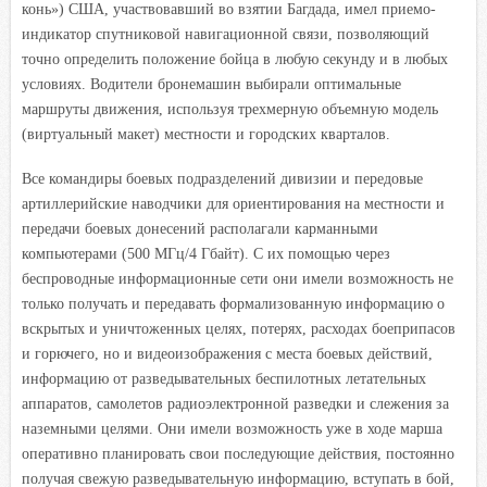
конь») США, участвовавший во взятии Багдада, имел приемо-
индикатор спутниковой навигационной связи, позволяющий
точно определить положение бойца в любую секунду и в любых
условиях. Водители бронемашин выбирали оптимальные
маршруты движения, используя трехмерную объемную модель
(виртуальный макет) местности и городских кварталов.
Все командиры боевых подразделений дивизии и передовые
артиллерийские наводчики для ориентирования на местности и
передачи боевых донесений располагали карманными
компьютерами (500 МГц/4 Гбайт). С их помощью через
беспроводные информационные сети они имели возможность не
только получать и передавать формализованную информацию о
вскрытых и уничтоженных целях, потерях, расходах боеприпасов
и горючего, но и видеоизображения с места боевых действий,
информацию от разведывательных беспилотных летательных
аппаратов, самолетов радиоэлектронной разведки и слежения за
наземными целями. Они имели возможность уже в ходе марша
оперативно планировать свои последующие действия, постоянно
получая свежую разведывательную информацию, вступать в бой,