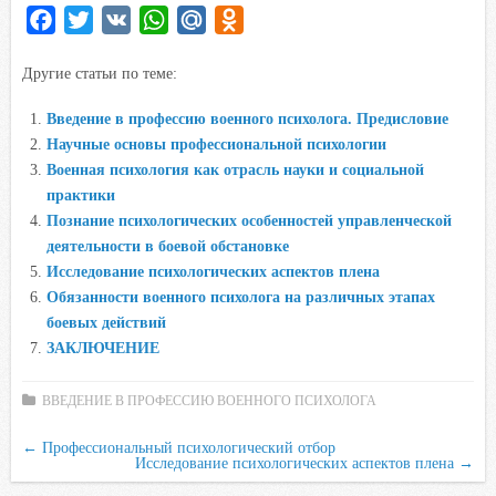
F
T
V
W
M
O
a
w
K
h
a
d
Другие статьи по теме:
c
i
a
i
n
e
t
t
l
o
Введение в профессию военного психолога. Предисловие
b
t
s
.
k
Научные основы профессиональной психологии
o
e
A
R
l
Военная психология как отрасль науки и социальной
o
r
p
u
a
практики
Познание психологических особенностей управленческой
k
p
s
деятельности в боевой обстановке
s
Исследование психологических аспектов плена
n
Обязанности военного психолога на различных этапах
i
боевых действий
k
ЗАКЛЮЧЕНИЕ
i
ВВЕДЕНИЕ В ПРОФЕССИЮ ВОЕННОГО ПСИХОЛОГА
←
Профессиональный психологический отбор
Исследование психологических аспектов плена
→