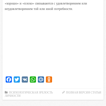
«хорошо» и «плохо» связываются с удовлетворением или
неудовлетворением той или иной потребности.
F
T
V
W
M
O
a
w
K
h
a
d
c
i
a
i
n
ПСИХОЛОГИЧЕСКАЯ ЗРЕЛОСТЬ
ПОЛНАЯ ВЕРСИЯ СТАТЬИ
ЛИЧНОСТИ
e
t
t
l
o
b
t
s
.
k