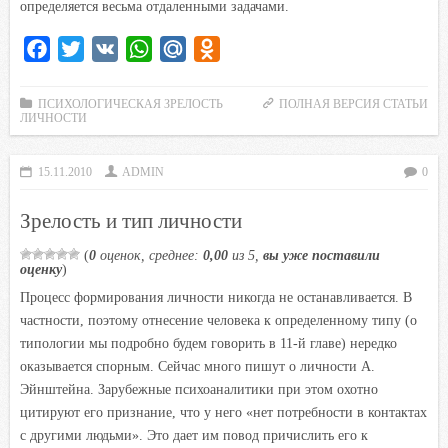
определяется весьма отдаленными задачами.
F
T
V
W
M
O
a
w
K
h
a
d
c
i
a
i
n
ПСИХОЛОГИЧЕСКАЯ ЗРЕЛОСТЬ
ПОЛНАЯ ВЕРСИЯ СТАТЬИ
ЛИЧНОСТИ
e
t
t
l
o
b
t
s
.
k
15.11.2010
ADMIN
0
o
e
A
R
l
o
r
p
u
a
Зрелость и тип личности
k
p
s
(
0
оценок, среднее:
0,00
из 5,
вы уже поставили
s
оценку
)
n
Процесс формирования личности никогда не останавливается. В
i
частности, поэтому отнесение человека к определенному типу (о
k
типологии мы подробно будем говорить в 11-й главе) нередко
i
оказывается спорным. Сейчас много пишут о личности А.
Эйнштейна. Зарубежные психоаналитики при этом охотно
цитируют его признание, что у него «нет потребности в контактах
с другими людьми». Это дает им повод причислить его к