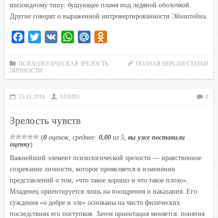
шизоидному типу: бушующее пламя под ледяной оболочкой.
Другие говорят о выраженной интровертированности Эйнштейна.
F
T
V
W
M
O
a
w
K
h
a
d
c
i
a
i
n
ПСИХОЛОГИЧЕСКАЯ ЗРЕЛОСТЬ
ПОЛНАЯ ВЕРСИЯ СТАТЬИ
ЛИЧНОСТИ
e
t
t
l
o
b
t
s
.
k
15.11.2010
ADMIN
0
o
e
A
R
l
o
r
p
u
a
Зрелость чувств
k
p
s
(
0
оценок, среднее:
0,00
из 5,
вы уже поставили
s
оценку
)
n
Важнейший элемент психологической зрелости — нравственное
i
созревание личности, которое проявляется в изменении
k
представлений о том, «что такое хорошо и что такое плохо».
i
Младенец ориентируется лишь на поощрения и наказания. Его
суждения «о добре и зле» основаны на чисто физических
последствиях его поступков. Затем ориентация меняется: понятия