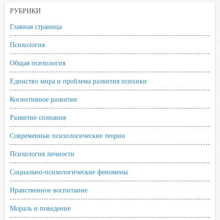
o
e
A
R
l
РУБРИКИ
o
r
p
u
a
Главная страница
k
p
s
Психология
s
n
Общая психология
i
Единство мира и проблема развития психики
k
i
Когнитивное развитие
Развитие сознания
Современные психологические теории
Психология личности
Социально-психологические феномены
Нравственное воспитание
Мораль и поведение