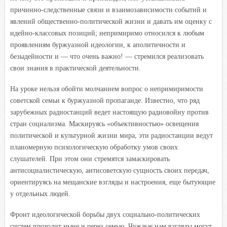
причинно-следственные связи и взаимозависимости событий и
явлений общественно-политической жизни и давать им оценку с
идейно-классовых позиций; непримиримо относился к любым
проявлениям буржуазной идеологии, к аполитичности и
безыдейности и — что очень важно! — стремился реализовать
свои знания в практической деятельности.
На уроке нельзя обойти молчанием вопрос о непримиримости
советской семьи к буржуазной пропаганде. Известно, что ряд
зарубежных радиостанций ведет настоящую радиовойну против
стран социализма. Маскируясь «объективностью» освещения
политической и культурной жизни мира, эти радиостанции ведут
планомерную психологическую обработку умов своих
слушателей. При этом они стремятся замаскировать
антисоциалистическую, антисоветскую сущность своих передач,
ориентируясь на мещанские взгляды и настроения, еще бытующие
у отдельных людей.
Фронт идеологической борьбы двух социально-политических
систем проходит ныне и через семью. Чуждые нам взгляды могут