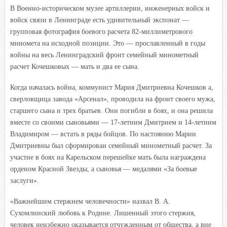
В Военно-историческом музее артиллерии, инженерных войск и
войск связи в Ленинграде есть удивительный экспонат —
групповая фотография боевого расчета 82-миллиметрового
миномета на исходной позиции. Это — прославленный в годы
войны на весь Ленинградский фронт семейный минометный
расчет Кочешковых — мать и два ее сына.
Когда началась война, коммунист Мария Дмитриевна Кочешков а,
сверловщица завода «Арсенал», проводила на фронт своего мужа,
старшего сына и трех братьев. Они погибли в боях, и она решила
вместе со своими сыновьями — 17-летним Дмитрием и 14-летним
Владимиром — встать в ряды бойцов. По настоянию Марии
Дмитриевны был сформирован семейный минометный расчет. За
участие в боях на Карельском перешейке мать была награждена
орденом Красной Звезды, а сыновья — медалями «За боевые
заслуги».
«Важнейшим стержнем человечности» назвал В. А.
Сухомлинский любовь к Родине. Лишенный этого стержня,
человек неизбежно оказывается отчужденным от общества, а вне