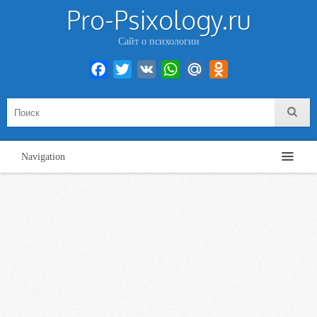
Pro-Psixology.ru
Сайт о психологии
Facebook
Twitter
VK
WhatsApp
Mail.Ru
Odnoklassniki
Navigation