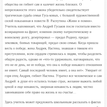
общества он гибнет сам и калечит жизнь близких. О
непреложности этого закона убедительно свидетельствует
трагическая судьба семьи Гусь-ковых, с большой художественной
силой показанная в повести В. Распутина «Живи и помни».
Учитель напоминает, что Андрей Гуськов после госпиталя вместо
возвращения на фронт, изменив своему патриотическому и
воинскому долгу, дезертировал — предал Родину, предал
земляков, боевых товарищей, предал свою семью. Когда пришла
весть о победе, жена Андрея, Настена, знавшая о тяжком его
преступлении, всем сердцем стремилась к людям, чтобы разделить
общую радость, однако ее «что-то удерживало, наговаривало, что
это не ее день, не ее победа, что она к победе никакого отношения
не имеет. Самый последний человек имеет, а она нет». Умирает от
горя отец Андрея, гибнет Настена. Утратил все человеческое и сам
Андрей: в душе его остались только страх, желание выжить любой
ценой и еще ненависть, звериная ненависть к людям, честно
завоевавшим себе право на жизнь и на счастье…
Здесь учитель может предложить школьникам рассказать о фактах