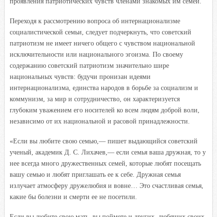
проявления патриотических чувств членами знакомых им семей.
Переходя к рассмотрению вопроса об интернационализме
социалистической семьи, следует подчеркнуть, что советский
патриотизм не имеет ничего общего с чувством национальной
исключительности или национального эгоизма. По своему
содержанию советский патриотизм значительно шире
национальных чувств: будучи пронизан идеями
интернационализма, единства народов в борьбе за социализм и
коммунизм, за мир и сотрудничество, он характеризуется
глубоким уважением его носителей ко всем людям доброй воли,
независимо от их национальной и расовой принадлежности.
«Если вы любите свою семью,— пишет выдающийся советский
ученый, академик Д. С. Лихачев,— если семья ваша дружная, то у
нее всегда много дружественных семей, которые любят посещать
вашу семью и любят приглашать ее к себе. Дружная семья
излучает атмосферу дружелюбия и вовне… Это счастливая семья,
какие бы болезни и смерти ее не посетили.
Если вы любите свою мать, вы поймете и других, любящих своих