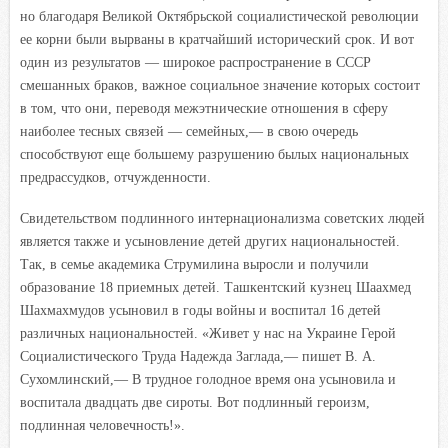
но благодаря Великой Октябрьской социалистической революции
ее корни были вырваны в кратчайший исторический срок. И вот
один из результатов — широкое распространение в СССР
смешанных браков, важное социальное значение которых состоит
в том, что они, переводя межэтнические отношения в сферу
наиболее тесных связей — семейных,— в свою очередь
способствуют еще большему разрушению былых национальных
предрассудков, отчужденности.
Свидетельством подлинного интернационализма советских людей
является также и усыновление детей других национальностей.
Так, в семье академика Струмилина выросли и получили
образование 18 приемных детей. Ташкентский кузнец Шаахмед
Шахмахмудов усыновил в годы войны и воспитал 16 детей
различных национальностей. «Живет у нас на Украине Герой
Социалистического Труда Надежда Заглада,— пишет В. А.
Сухомлинский,— В трудное голодное время она усыновила и
воспитала двадцать две сироты. Вот подлинный героизм,
подлинная человечность!».