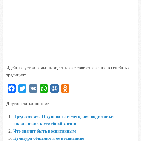
Идейные устои семьи находят также свое отражение в семейных
традициях.
F
T
V
W
M
O
a
w
K
h
a
d
Другие статьи по теме:
c
i
a
i
n
e
t
t
l
o
Предисловие. О сущности и методике подготовки
b
t
s
.
k
школьников к семейной жизни
o
e
A
R
l
Что значит быть воспитанным
o
r
p
u
a
Культура общения и ее воспитание