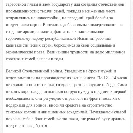
заработной платы в заем государству для создания отечественной
промышленности; тысячи семей, покидая насиженные места,
отправлялись на новостройки, на передний край борьбы за
индустриализацию. Вносились добровольные пожертвования на
создание армии, авиации, флота, на оказание помощи
героическому народу республиканской Испании, рабочим
капиталистических стран, борющимся за свои социальные и
экономические права. Величайшие трудности на долю миллионов
советских семей выпали в годы
Великой Отечественной войны. Ушедших на фронт мужей и
отцов заменили на производстве их жены и дети. По 12—14 часов
не отходили они от станка, создавая грозное оружие победы. Сами
питаясь впроголодь, испытывая острую нужду в предметах первой
необходимости, они регулярно отправляли на фронт посылки с
подарками для воинов, вносили средства на строительство
танковых колонн и авиационных эскадрилей. Неувядаемой славой
покрыли себя в боях семейные экипажи, где рука об руку дрались
отец и сыновья, братья…