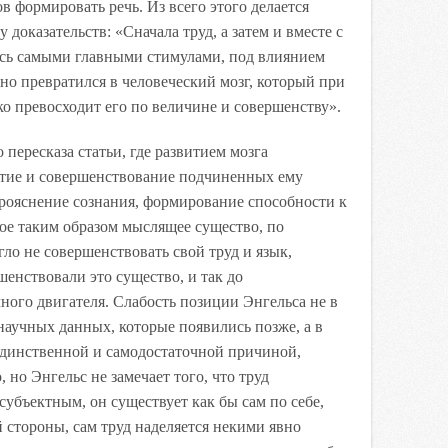
в формировать речь. Из всего этого делается
доказательств: «Сначала труд, а затем и вместе с
ись самыми главными стимулами, под влиянием
но превратился в человеческий мозг, который при
ко превосходит его по величине и совершенству».
пересказа статьи, где развитием мозга
тие и совершенствование подчиненных ему
прояснение сознания, формирование способности к
ое таким образом мыслящее существо, по
ло не совершенствовать свой труд и язык,
шенствовали это существо, и так до
ного двигателя. Слабость позиции Энгельса не в
научных данных, которые появились позже, а в
я единственной и самодостаточной причиной,
 но Энгельс не замечает того, что труд
субъектным, он существует как бы сам по себе,
 стороны, сам труд наделяется некими явно