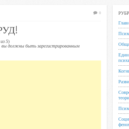
РУБ
0
Глав
РУД!
Псих
из 5
)
Обща
ь, вы должны быть зарегистрированным
Един
псих
Когн
Разв
Совр
теор
Псих
Соци
фено