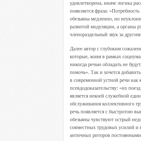
удовлетворена, иначе логика ра
появляется фраза: «Потребность 
обезьяны медленно, но неуклонн
развитой модуляции, а органы р
членораздельный звук за другим
Далее автор с глубоким сожале
которые, живя в рамках социума
никогда речью обладать не будут
помочь». Так и хочется добавит
в современной устной речи как
псевдодоказательству: «их поезд
является некоей служебной еди
обслуживания коллективного тру
речь появляется с быстротою в
обезьяны чувствуют острый нед
совместных трудовых усилий и 
античных риторов постоянными 