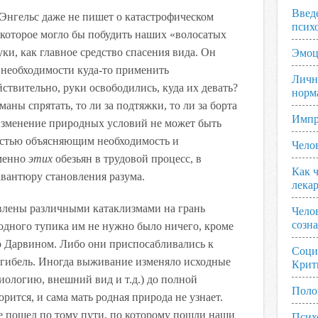
Введ
е Энгельс даже не пишет о катастрофическом
псих
которое могло бы побудить наших «волосатых
ки, как главное средство спасения вида. Он
Эмоц
 необходимости куда-то применить
Личн
ствительно, руки освободились, куда их девать?
норм
рманы спрятать, то ли за подтяжки, то ли за борта
Импр
изменение природных условий не может быть
остью объясняющим необходимость и
Чело
именно
этих
обезьян в трудовой процесс, в
Как ч
вантюру становления разума.
лека
влены различными катаклизмами на грань
Чело
созн
одного тупика им не нужно было ничего, кроме
о Дарвином. Либо они приспосабливались к
Соци
 гибель. Иногда выживание изменяло исходные
Крит
иологию, внешний вид и т.д.) до полной
Поло
орится, и сама мать родная природа не узнает.
е пошел по тому пути, по которому пошли наши
Псих