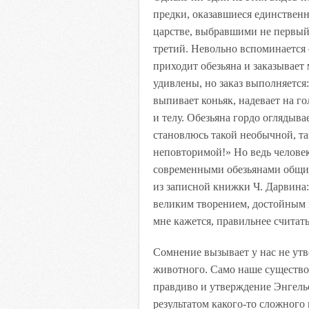
предки, оказавшиеся единстве
царстве, выбравшими не первый
третий. Невольно вспоминается 
приходит обезьяна и заказывает
удивлены, но заказ выполняется:
выпивает коньяк, надевает на го
и телу. Обезьяна гордо оглядыв
становлюсь такой необычной, т
неповторимой!» Но ведь человек
современными обезьянами общих
из записной книжки Ч. Дарвина:
великим творением, достойным 
мне кажется, правильнее считат
Сомнение вызывает у нас не утв
животного. Само наше существо
правдиво и утверждение Энгельс
результатом какого-то сложного 