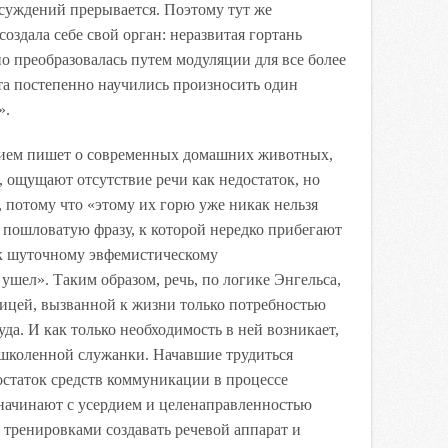
ссуждений прерывается. Поэтому тут же
создала себе свой орган: неразвитая гортань
о преобразовалась путем модуляции для все более
та постепенно научились произносить один
».
нием пишет о современных домашних животных,
, ощущают отсутствие речи как недостаток, но
, потому что «этому их горю уже никак нельзя
ь пошловатую фразу, к которой нередко прибегают
 к шуточному эвфемистическому
 ушел». Таким образом, речь, по логике Энгельса,
ницей, вызванной к жизни только потребностью
да. И как только необходимость в ней возникает,
ышколенной служанки. Начавшие трудиться
остаток средств коммуникации в процессе
начинают с усердием и целенаправленностью
тренировками создавать речевой аппарат и