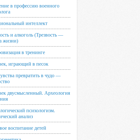
ение в профессию военного
олога
иональный интеллект
ость и алкоголь (Трезвость —
а жизни)
овизация в тренинге
век, играющий в песок
увства превратить в чудо —
рство
век двусмысленный. Археология
ания
логический психологизм.
ический анализ
вое воспитание детей
огенетика