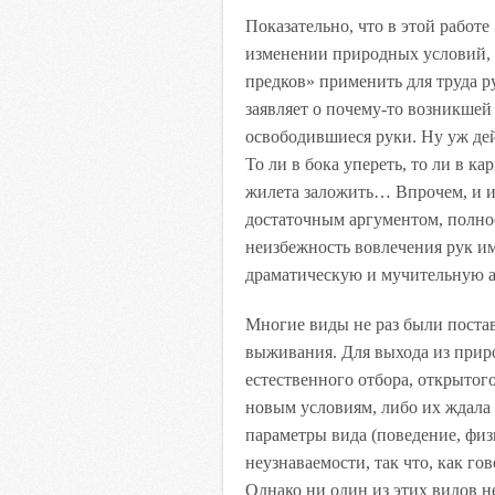
Показательно, что в этой работ
изменении природных условий, 
предков» применить для труда ру
заявляет о почему-то возникшей
освободившиеся руки. Ну уж дей
То ли в бока упереть, то ли в ка
жилета заложить… Впрочем, и 
достаточным аргументом, полн
неизбежность вовлечения рук 
драматическую и мучительную а
Многие виды не раз были поста
выживания. Для выхода из прир
естественного отбора, открытог
новым условиям, либо их ждала
параметры вида (поведение, физ
неузнаваемости, так что, как гов
Однако ни один из этих видов н