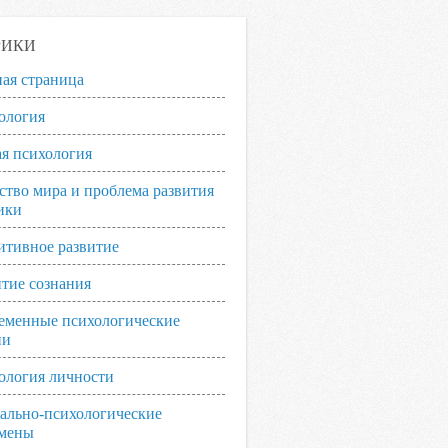
РИКИ
ная страница
ология
я психология
ство мира и проблема развития
ики
итивное развитие
итие сознания
еменные психологические
ии
ология личности
ально-психологические
мены