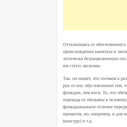
Отталкиваясь от обоснованного
происхождении капитала и эвол
логически безукоризненную посл
им статус аксиомы.
Так, он пишет, что толчком к р
рук от ног, обусловленное тем,
функции, чем ноги. То, что обезь
перехода от обезьяны к человеку.
функциональное отличие передни
приматов, но, например, и для 
(кенгуру) и т.д.