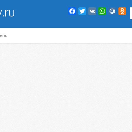
.ru
Facebook
Twitter
VK
WhatsApp
Mail.Ru
Od
вязь