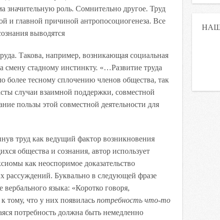
ьма значительную роль. Сомнительно другое. Труд
ой и главной причиной антропосоциогенеза. Все
НАШ
сознания выводятся
 труда. Такова, например, возникающая социальная
а смену стадному инстинкту. «…Развитие труда
о более тесному сплочению членов общества, так
часты случаи взаимной поддержки, совместной
нание пользы этой совместной деятельности для
нув труд как ведущий фактор возникновения
хся общества и сознания, автор использует
ксиомы как неоспоримое доказательство
х рассуждений. Буквально в следующей фразе
 вербального языка: «Коротко говоря,
 тому, что у них появилась
потребность что-то
яся потребность должна быть немедленно