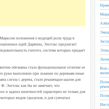
Нрав
Мора
Азбу
Эмоц
 Марксом положения о ведущей роли труда в
Заслу
юционных идей Дарвина, Энгельс предлагает
едовательность гипотез, система которых придает
Этик
Личн
азвитию обезьяны стало функциональное отличие ее
Всю 
жизн
 что руки выполняли при лазании по деревьям иные
яна слезла с дерева, стало
решающим шагом
для
Псих
 Ф. Энгельс как бы не замечает, что
реко
х и задних конечностей характерно не только для
Псих
некоторых видов грызунов, и для сумчатых
Инст