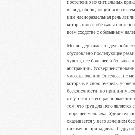
постепенно из сигнальных крико
вывод, обобщающий всю систему 
ним членораздельная речь явил
которых мозг обезьяны постепен
всем сходстве с обезьяньим дале
Мы воздержимся от дельнейшего 
обусловлено последующее разви
чувств, все большее и большее 
абстракции. Усовершенствованн
умозаключению Энгельса, не мог
которые, в свою очередь, усовер
бесконечности, по принципу веч
отсутствии в его распоряжении 
том, что труд для него являетс
творящей человека. Удивительно,
оказывается у него явлением бес
никому не принадлежа. С другой