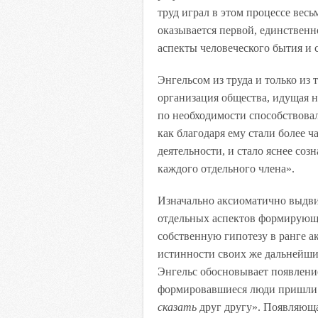
труд играл в этом процессе вес
оказывается первой, единственн
аспекты человеческого бытия и 
Энгельсом из труда и только из
организация общества, идущая н
по необходимости способствовал
как благодаря ему стали более 
деятельности, и стало яснее соз
каждого отдельного члена».
Изначально аксиоматично выдви
отдельных аспектов формирующи
собственную гипотезу в ранге а
истинности своих же дальнейши
Энгельс обосновывает появление
формировавшиеся люди пришли к
сказать
друг другу». Появляюща