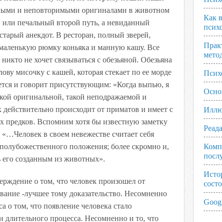
нными и неповторимыми оригиналами в животном
Как 
 или печальный второй путь, а невиданный
псих
старый анекдот. В ресторан, полный зверей,
Прак
 маленькую рюмку коньяка и манную кашу. Все
мето
 никто не хочет связываться с обезьяной. Обезьяна
лову мисочку с кашей, которая стекает по ее морде
Псих
ается и говорит присутствующим: «Когда выпью, я
Осно
акой оригинальной, такой неподражаемой и
 действительно происходит от приматов и имеет с
Иллю
 предков. Вспомним хотя бы известную заметку
Реад
 «…Человек в своем невежестве считает себя
полубожественного положения; более скромно и,
Комп
посл
ь его созданным из животных».
Исто
ерждение о том, что человек произошел от
сост
вание -лучшее тому доказательство. Несомненно
Googl
а о том, что появление человека стало
и длительного процесса. Несомненно и то, что