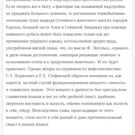
Если сводить все к быту, а факторам так называемой надстройки
не придавать большого значения, то расчленение первобытными
охотниками туши медведя (тотемного животного многих народов
Европы, большей части Азии и Северной Америки) при помощи
каменного рубила может быть осмыслено только как акт
применения трудового навыка, использования орудия труда,
употребления мясной пищи, что, по мысли Ф. Энгельса, «привело
к двум новым достижениям, имеющим решающее значение: к
пользованию огнем и к приручению животных». И это будет
правильно. Однако авторы исследования по мифолингвистике
С.З. Агранович и Е.Е. Стефанский обратили внимание на, как
кажется, частный случай функционирования концепта «лютость»
в славянских языках. Этот концепт в древности был присущ всем
славянским языкам и нес на себе двойной смысл: крайнюю,
звериную жестокость и жалость, обычно понимаемую как жалость
к себе, обиду. Впоследствии слова, происходящие от этого
концепта, стали нести в себе разный и даже противоположный
смысл в разных языках.