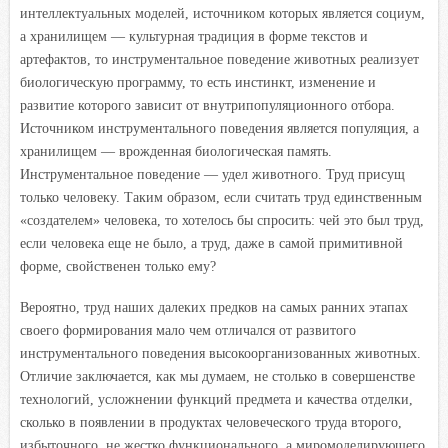
интеллектуальных моделей, источником которых является социум,
а хранилищем — культурная традиция в форме текстов и
артефактов, то инструментальное поведение животных реализует
биологическую программу, то есть инстинкт, изменение и
развитие которого зависит от внутрипопуляционного отбора.
Источником инструментального поведения является популяция, а
хранилищем — врожденная биологическая память.
Инструментальное поведение — удел животного. Труд присущ
только человеку. Таким образом, если считать труд единственным
«создателем» человека, то хотелось бы спросить: чей это был труд,
если человека еще не было, а труд, даже в самой примитивной
форме, свойственен только ему?
Вероятно, труд наших далеких предков на самых ранних этапах
своего формирования мало чем отличался от развитого
инструментального поведения высокоорганизованных животных.
Отличие заключается, как мы думаем, не столько в совершенстве
технологий, усложнении функций предмета и качества отделки,
сколько в появлении в продуктах человеческого труда второго,
избыточного, не жестко функционального, а миромоделирующего