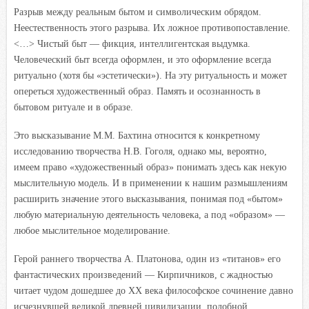
Разрыв между реальным бытом и символическим обрядом.
Неестественность этого разрыва. Их ложное противопоставление.
<…> Чистый быт — фикция, интеллигентская выдумка.
Человеческий быт всегда оформлен, и это оформление всегда
ритуально (хотя бы «эстетически»). На эту ритуальность и может
опереться художественный образ. Память и осознанность в
бытовом ритуале и в образе.
Это высказывание М.М. Бахтина относится к конкретному
исследованию творчества Н.В. Гоголя, однако мы, вероятно,
имеем право «художественный образ» понимать здесь как некую
мыслительную модель. И в применении к нашим размышлениям
расширить значение этого высказывания, понимая под «бытом»
любую материальную деятельность человека, а под «образом» —
любое мыслительное моделирование.
Герой раннего творчества А. Платонова, один из «титанов» его
фантастических произведений — Кирпичников, с жадностью
читает чудом дошедшее до XX века философское сочинение давно
исчезнувшей великой древней цивилизации, подобной