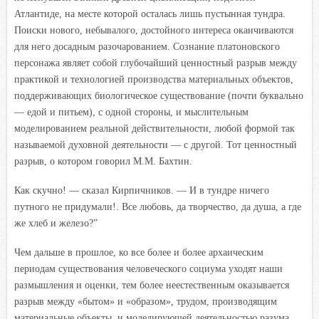
Атлантиде, на месте которой осталась лишь пустынная тундра.
Поиски нового, небывалого, достойного интереса оканчиваются
для него досадным разочарованием. Сознание платоновского
персонажа являет собой глубочайший ценностный разрыв между
практикой и технологией производства материальных объектов,
поддерживающих биологическое существование (почти буквально
— едой и питьем), с одной стороны, и мыслительным
моделированием реальной действительности, любой формой так
называемой духовной деятельности — с другой. Тот ценностный
разрыв, о котором говорил М.М. Бахтин.
Как скучно! — сказал Кирпичников. — И в тундре ничего
путного не придумали!. Все любовь, да творчество, да душа, а где
же хлеб и железо?”
Чем дальше в прошлое, ко все более и более архаическим
периодам существования человеческого социума уходят наши
размышления и оценки, тем более неестественным оказывается
разрыв между «бытом» и «образом», трудом, производящим
материальные объекты, и моделирующей деятельностью разума.