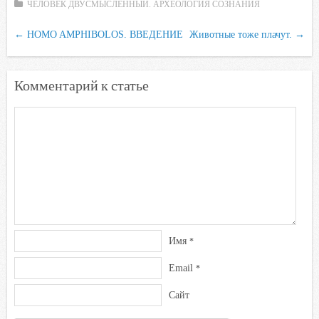
ЧЕЛОВЕК ДВУСМЫСЛЕННЫЙ. АРХЕОЛОГИЯ СОЗНАНИЯ
b
t
s
.
k
←
HOMO AMPHIBOLOS. ВВЕДЕНИЕ
o
e
A
R
l
Животные тоже плачут.
→
o
r
p
u
a
k
p
s
Комментарий к статье
s
n
i
k
i
Имя
*
Email
*
Сайт