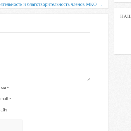
ятельность и благотворительность членов МКО
→
НАШ
Имя
*
mail
*
айт