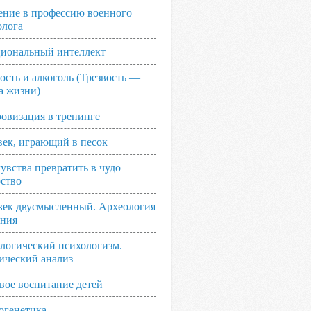
ение в профессию военного
олога
иональный интеллект
ость и алкоголь (Трезвость —
а жизни)
овизация в тренинге
век, играющий в песок
увства превратить в чудо —
рство
век двусмысленный. Археология
ания
логический психологизм.
ический анализ
вое воспитание детей
огенетика