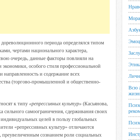
Нрав
Мора
Азбу
Эмоц
а дореволюционного периода определялся типом
ками, чертами национального характера,
Заслу
свою очередь, данные факторы повлияли на
Этик
 экономики, особого стиля профессиональной
ли направленность и содержание всех
Личн
чества (торгово-промышленной и общественно-
Всю 
жизн
тносят к типу
«репрессивных культур»
(Касьянова,
Псих
реко
века сильного самоограничения, сдерживания своих
 индивидуальных целей в пользу глобальных
Псих
вители «репрессивных культур» отличаются
Инст
, преувеличенным сознанием роли социальных