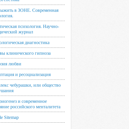
выжить в ЗОНЕ. Современная
ология.
тическая психология. Научно-
дический журнал
ологическая диагностика
вы клинического гипноза
зия любви
аптация и ресоциализация
лекс чебурашки, или общество
ушания
риогенез и современное
ояние российского менталитета
e Sitemap