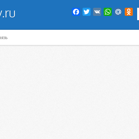
.ru
Facebook
Twitter
VK
WhatsApp
Mail.Ru
Od
вязь