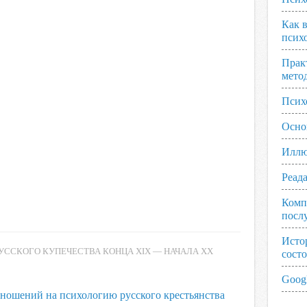
Как 
псих
Прак
мето
Псих
Осно
Иллю
Реад
Комп
посл
Исто
УССКОГО КУПЕЧЕСТВА КОНЦА XIX — НАЧАЛА XX
сост
Googl
ошений на психологию русского крестьянства