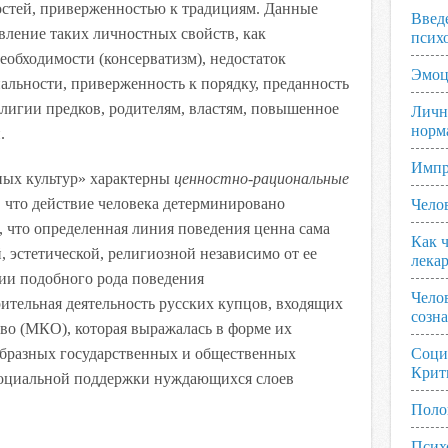
остей, приверженностью к традициям. Данные
Введ
вление таких личностных свойств, как
псих
еобходимости (консерватизм), недостаток
Эмоц
альности, приверженность к порядку, преданность
лигии предков, родителям, властям, повышенное
Личн
норм
.
Импр
ных культур» характерны
ценностно-рациональные
, что действие человека детерминировано
Чело
 что определенная линия поведения ценна сама
Как ч
й, эстетической, религиозной независимо от ее
лека
ции подобного рода поведения
Чело
ительная деятельность русских купцов, входящих
созн
во (МКО), которая выражалась в форме их
ообразных государственных и общественных
Соци
Крит
социальной поддержки нуждающихся слоев
Поло
Псих