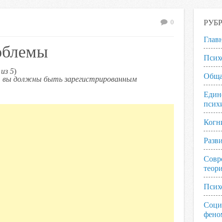
РУБ
0
Глав
облемы
Псих
из 5
)
Обща
ь, вы должны быть зарегистрированным
Един
псих
Когн
Разв
Совр
теор
Псих
Соци
фено