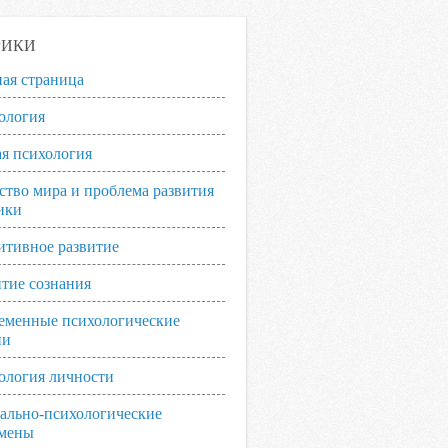
РИКИ
ная страница
ология
я психология
ство мира и проблема развития
ики
итивное развитие
итие сознания
еменные психологические
ии
ология личности
ально-психологические
мены