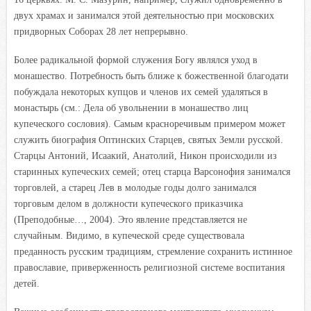
двух храмах и занимался этой деятельностью при московских
придворных Соборах 28 лет непрерывно.
Более радикальной формой служения Богу являлся уход в
монашество. Потребность быть ближе к божественной благодати
побуждала некоторых купцов и членов их семей удаляться в
монастырь (см.: Дела об увольнении в монашество лиц
купеческого сословия). Самым красноречивым примером может
служить биография Оптинских Старцев, святых Земли русской.
Старцы Антоний, Исаакий, Анатолий, Никон происходили из
старинных купеческих семей; отец старца Варсонофия занимался
торговлей, а старец Лев в молодые годы долго занимался
торговым делом в должности купеческого приказчика
(Преподобные…, 2004). Это явление представляется не
случайным. Видимо, в купеческой среде существовала
преданность русским традициям, стремление сохранить истинное
православие, приверженность религиозной системе воспитания
детей.