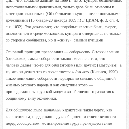
факт, что, согласно данным на 1889 г., из 57 купцов, объявленных
несостоятельными должниками, только двое были отнесены к
категории «злостных» (Об объявлении купцов несостоятельными
должниками (13 января-20 декабря 1889 г.) // ЦИАМ, ф. 3, оп. 4,
е.х. 1032). Это доказывает, что подобные явление были, скорее,
исключением в среде московских купцов и отвергались не только
со стороны сообщества, но и «снизу», самими купцами.
Основной принцип православия —
соборность.
С точки зрения
богословов, смысл соборности заключается не в том, что
человек делает что-то для себя (эгоизм) или других (альтруизм), а
то, что он делает это со
всеми вместе и для всех
(Киселев, 1990).
Такое понимание соборности неразрывно связано с общинной
жизнью русского народа и как следствие этого —
принадлежностью русской модели хозяйственного развития к
общинному типу экономики.
Для
общинного типа экономики
характерны такие черты, как
коллективизм, поддержание духа общности и ответственности
перед сообществом, мотивирование труда преимущественно