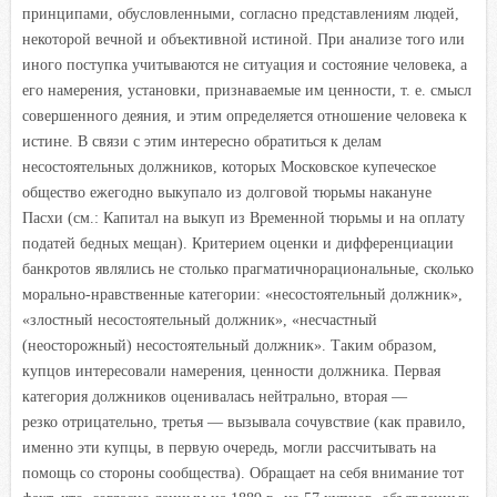
принципами, обусловленными, согласно представлениям людей,
некоторой вечной и объективной истиной. При анализе того или
иного поступка учитываются не ситуация и состояние человека, а
его намерения, установки, признаваемые им ценности, т. е. смысл
совершенного деяния, и этим определяется отношение человека к
истине. В связи с этим интересно обратиться к делам
несостоятельных должников, которых Московское купеческое
общество ежегодно выкупало из долговой тюрьмы накануне
Пасхи (см.: Капитал на выкуп из Временной тюрьмы и на оплату
податей бедных мещан). Критерием оценки и дифференциации
банкротов являлись не столько прагматичнорациональные, сколько
морально-нравственные категории: «несостоятельный должник»,
«злостный несостоятельный должник», «несчастный
(неосторожный) несостоятельный должник». Таким образом,
купцов интересовали намерения, ценности должника. Первая
категория должников оценивалась нейтрально, вторая —
резко отрицательно, третья — вызывала сочувствие (как правило,
именно эти купцы, в первую очередь, могли рассчитывать на
помощь со стороны сообщества). Обращает на себя внимание тот