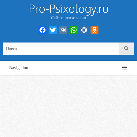
Pro-Psixology.ru
Сайт о психологии
Facebook
Twitter
VK
WhatsApp
Mail.Ru
Odnoklassniki
Navigation