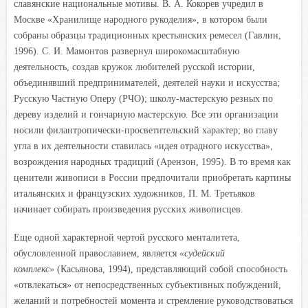
славянские национальные мотивы. В. А. Кокорев учредил в
Москве «Хранилище народного рукоделия», в котором были
собраны образцы традиционных крестьянских ремесел (Гавлин,
1996). С. И. Мамонтов развернул широкомасштабную
деятельность, создав кружок любителей русской истории,
объединявший предпринимателей, деятелей науки и искусства;
Русскую Частную Оперу (РЧО); школу-мастерскую резных по
дереву изделий и гончарную мастерскую. Все эти организации
носили филантропически-просветительский характер; во главу
угла в их деятельности ставилась «идея отрадного искусства»,
возрождения народных традиций (Арензон, 1995). В то время как
ценители живописи в России предпочитали приобретать картины
итальянских и французских художников, П. М. Третьяков
начинает собирать произведения русских живописцев.
Еще одной характерной чертой русского менталитета,
обусловленной православием, является
«судейский
комплекс»
(Касьянова, 1994), представляющий собой способность
«отвлекаться» от непосредственных субъективных побуждений,
желаний и потребностей момента и стремление руководствоваться