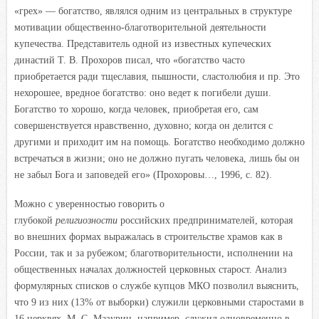
«грех» — богатство, являлся одним из центральных в структуре
мотивации общественно-благотворительной деятельности
купечества. Представитель одной из известных купеческих
династий Т. В. Прохоров писал, что «богатство часто
приобретается ради тщеславия, пышности, сластолюбия и пр. Это
нехорошее, вредное богатство: оно ведет к погибели души.
Богатство то хорошо, когда человек, приобретая его, сам
совершенствуется нравственно, духовно; когда он делится с
другими и приходит им на помощь. Богатство необходимо должно
встречаться в жизни; оно не должно пугать человека, лишь бы он
не забыл Бога и заповедей его» (Прохоровы…, 1996, с. 82).
Можно с уверенностью говорить о
глубокой
религиозности
российских предпринимателей, которая
во внешних формах выражалась в строительстве храмов как в
России, так и за рубежом; благотворительности, исполнении на
общественных началах должностей церковных старост. Анализ
формулярных списков о службе купцов МКО позволил выяснить,
что 9 из них (13% от выборки) служили церковными старостами в
16 церквях. М. С. Мазурин, например, служил одновременно в