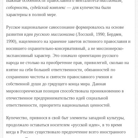
Важные особенности православного менталитета
-миссионизм,
соборность, судейский комплекс
— для купечества были
характерны в полной мере.
Русское национальное самосознание формировалось на основе
развития идеи
русского миссионизма
(Лосский, 1990; Бердяев,
1990), нацеленного на хранение заветов истинного православия и
носившего охранительно-консервативный, а не миссионерско-
экспансивный характер. Это означало ориентацию русского
народа не столько на приобретение прав, привилегий, сколько на
взятие на себя большей ответственности, обязанностей по
сохранению чистоты и святости православного учения и
собственной души до грядущего конца мира. Данная
мировоззренческая позиция способствовала проникновению в
отечественное предпринимательство идей социальной
ответственности, приоритета национальных ценностей.
Купечество, привнося в свой быт элементы западной культуры,
продолжало оставаться носителем «русской идеи», в то время
когда в России существовало предпочтение всего иностранного