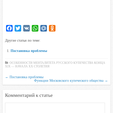
F
T
V
W
M
O
a
w
K
h
a
d
Другие статьи по теме:
c
i
a
i
n
e
t
t
l
o
Постановка проблемы
b
t
s
.
k
o
e
A
R
l
ОСОБЕННОСТИ МЕНТАЛИТЕТА РУССКОГО КУПЕЧЕСТВА КОНЦА
XIX — НАЧАЛА XX СТОЛЕТИЯ
o
r
p
u
a
k
p
s
←
Постановка проблемы
Функции Московского купеческого общества
s
→
n
i
Комментарий к статье
k
i