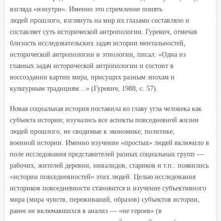
взгляда «изнутри». Именно это стремление понять
людей прошлого, взглянуть на мир их глазами составляло и
составляет суть исторической антропологии. Гуревич, отмечая
близость исследовательских задач истории ментальностей,
исторической антропологии и этнологии, писал: «Одна из
главных задач исторической антропологии и состоит в
воссоздании картин мира, присущих разным эпохам и
культурным традициям…» (Гуревич, 1988, с. 57).
Новая социальная история поставила во главу угла человека как
субъекта истории; изучались все аспекты повседневной жизни
людей прошлого, не сводимые к экономике, политике,
военной истории. Именно изучение «простых» людей включило в
поле исследования представителей разных социальных групп —
рабочих, жителей деревни, инвалидов, стариков и т.п.: появились
«истории повседневностей» этих людей. Целью исследования
историков повседневности становится и изучение субъективного
мира (мира чувств, переживаний, образов) субъектов истории,
ранее не включавшихся в анализ — «не героев» (в