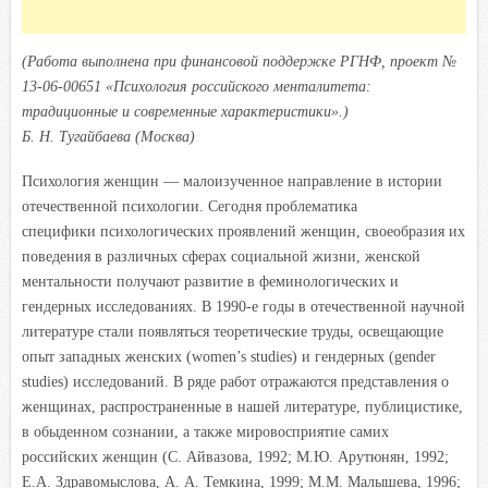
(Работа выполнена при финансовой поддержке РГНФ, проект №
13-06-00651 «Психология российского менталитета:
традиционные и современные характеристики».)
Б. Н. Тугайбаева (Москва)
П
сихология женщин — малоизученное направление в истории
отечественной психологии. Сегодня проблематика
специфики психологических проявлений женщин, своеобразия их
поведения в различных сферах социальной жизни, женской
ментальности получают развитие в феминологических и
гендерных исследованиях. В 1990-е годы в отечественной научной
литературе стали появляться теоретические труды, освещающие
опыт западных женских (women’s studies) и гендерных (gender
studies) исследований. В ряде работ отражаются представления о
женщинах, распространенные в нашей литературе, публицистике,
в обыденном сознании, а также мировосприятие самих
российских женщин (С. Айвазова, 1992; М.Ю. Арутюнян, 1992;
Е.А. Здравомыслова, А. А. Темкина, 1999; М.М. Малышева, 1996;