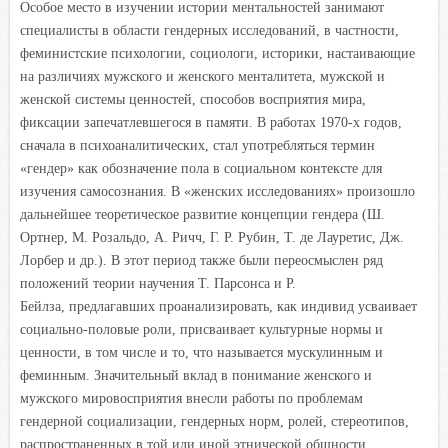
Особое место в изучении истории ментальностей занимают
специалисты в области гендерных исследований, в частности,
феминистские психологии, социологи, историки, настаивающие
на различиях мужского и женского менталитета, мужской и
женской системы ценностей, способов восприятия мира,
фиксации запечатлевшегося в памяти. В работах 1970-х годов,
сначала в психоаналитических, стал употребляться термин
«гендер» как обозначение пола в социальном контексте для
изучения самосознания. В «женских исследованиях» произошло
дальнейшее теоретическое развитие концепции гендера (Ш.
Ортнер, М. Розальдо, А. Ричч, Г. Р. Рубин, Т. де Лауретис, Дж.
Лорбер и др.). В этот период также были переосмыслен ряд
положений теории научения Т. Парсонса и Р.
Бейлза, предлагавших проанализировать, как индивид усваивает
социально-половые роли, присваивает культурные нормы и
ценности, в том числе и то, что называется мускулинным и
феминным. Значительный вклад в понимание женского и
мужского мировосприятия внесли работы по проблемам
гендерной социализации, гендерных норм, ролей, стереотипов,
распространенных в той или иной этнической общности,