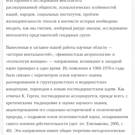
всестороннего исследования менталитета
рассматриваемой общности, психологических особенностей
наций, народов, социальных институтов, проблем
жизнедеятельности этносов в контексте истории необходимо
вводить, как мы считаем,
гендерный ракурс анализа,
исследование
менталитета представителей гендерных групп.
Вынесенные в заглавие нашей работы научные области —
«история ментальностей», «феминистская антропология» и
«психология женщин» — направления, возникшие в западной
науке примерно в одно время. Их появление в 1960-1970-е годы
было связано с пересмотром основ научного знания,
разочарованием в структуралистских и модернистских
концепциях, переходом к новым постмодернистским идеям. Как
отмечал К. Герген, постмодернизм ассоциируется, прежде всего, с
критическими тенденциями в оценке научного знания,
акцентированием его социально-исторической и политической
природы, с подрывом основ позитивистской науки, оспариванием
самого понятия действительности (цит. по: Емельянова, 2006, с.
40). Эти направления имеют общие теоретико-методологические