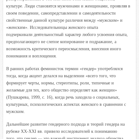
культуре. Люди становятся мужчинами и женщинами, проявляя в
своем поведении, самопредставлении и самодеятельности
свойственные данной культуре различия между «мужским» и
«женским». Исследовательницы женского опыта
подчеркивали деятельностный характер любого усвоения опыта,
предполагающего не слепое копирование и подражание, а
возможность критического переосмысления, внесения иного
понимания и воплощения.
В ранних работах феминисток термин «гендер» употреблялся
тогда, когда акцент делался на выделении «всего того, что
формирует черты, нормы, стереотипы, роли, типичные и
желаемые для тех, кого общество определяет как женщин»
(Пушкарева, 1999, с. 16), когда речь заходила о социальных,
культурных, психологических аспектах женского в сравнении с
мужским.
Дальнейшее развитие гендерного подхода и теорий гендера на
рубеже XX-XXI вв. привело исследователей к пониманию
того, что гендер — это важный инструмент анализа общества,