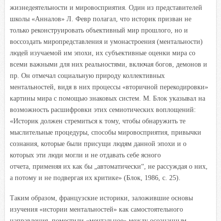
жизнедеятельности и мировосприятия. Один из представителей
школы «Анналов» Л. Февр полагал, что историк призван не
только реконструировать объективный мир прошлого, но и
воссоздать миропредставления и умонастроения (ментальности)
людей изучаемой им эпохи, их субъективные оценки мира со
всеми важными для них реальностями, включая богов, демонов и
пр. Он отмечал социальную природу коллективных
ментальностей, видя в них процессы «вторичной перекодировки»
картины мира с помощью знаковых систем. М. Блок указывал на
возможность расшифровки этих семиотических воплощений:
«Историк должен стремиться к тому, чтобы обнаружить те
мыслительные процедуры, способы мировосприятия, привычки
сознания, которые были присущи людям данной эпохи и о
которых эти люди могли и не отдавать себе ясного
отчета, применяя их как бы „автоматически“, не рассуждая о них,
а потому и не подвергая их критике» (Блок, 1986, с. 25).
Таким образом, французские историки, заложившие основы
изучения «истории ментальностей» как самостоятельного
направления, поместили «ментальное» между осознанным,