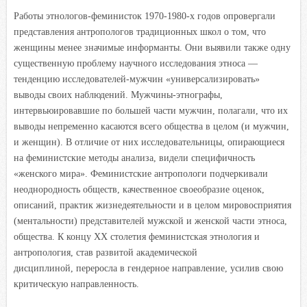
Работы этнологов-феминисток 1970-1980-х годов опровергали
представления антропологов традиционных школ о том, что
женщины менее значимые информанты. Они выявили также одну
существенную проблему научного исследования этноса —
тенденцию исследователей-мужчин «универсализировать»
выводы своих наблюдений. Мужчины-этнографы,
интервьюировавшие по большей части мужчин, полагали, что их
выводы непременно касаются всего общества в целом (и мужчин,
и женщин). В отличие от них исследовательницы, опирающиеся
на феминистские методы анализа, видели специфичность
«женского мира». Феминистские антропологи подчеркивали
неоднородность обществ, качественное своеобразие оценок,
описаний, практик жизнедеятельности и в целом мировосприятия
(ментальности) представителей мужской и женской части этноса,
общества. К концу XX столетия феминистская этнология и
антропология, став развитой академической
дисциплиной, переросла в гендерное направление, усилив свою
критическую направленность.