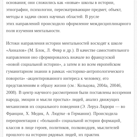
основания; они сложились как «новые» школы в истории,
этнографии, психологии, пересматривающие предмет, объект,
методы и задачи своих научных областей. В русле
этих направлений происходило оформление междисциплинарного
поля изучения ментальности.
Истоки направления истории ментальностей восходят к школе
«Анналов» (М. Блок, Л. Февр и др.). В качестве самостоятельного
направления оно сформировалось вначале во французской
«новой социальной истории», а затем и во всем европейском
гуманитарном знании в рамках «историко-антропологического
поворота» -акцентированного интереса к человеку, его
представлениям и образу жизни (см.: Кольцова, 2004а, 20046,
2008). В центр научного рассмотрения были поставлены воззрения
народа, эмоции и мысли простых» людей, анализ движущих
механизмов их социального поведения (Э. Леруа Лядюри — во
Франции, X. Медик, А. Людтке -в Германии). Происходила
переориентация с «большой» социальной истории формаций,
классов в лице героев, политиков, полководцев, мыслителей
прошлого на историю рядовых людей, их практик