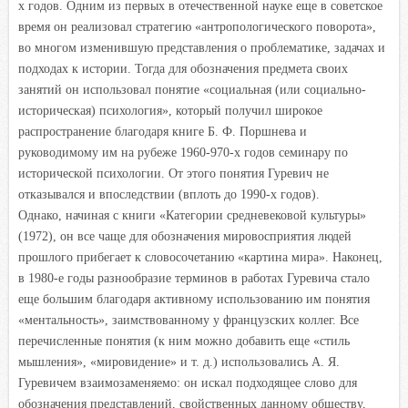
х годов. Одним из первых в отечественной науке еще в советское
время он реализовал стратегию «антропологического поворота»,
во многом изменившую представления о проблематике, задачах и
подходах к истории. Тогда для обозначения предмета своих
занятий он использовал понятие «социальная (или социально-
историческая) психология», который получил широкое
распространение благодаря книге Б. Ф. Поршнева и
руководимому им на рубеже 1960-970-х годов семинару по
исторической психологии. От этого понятия Гуревич не
отказывался и впоследствии (вплоть до 1990-х годов).
Однако, начиная с книги «Категории средневековой культуры»
(1972), он все чаще для обозначения мировосприятия людей
прошлого прибегает к словосочетанию «картина мира». Наконец,
в 1980-е годы разнообразие терминов в работах Гуревича стало
еще большим благодаря активному использованию им понятия
«ментальность», заимствованному у французских коллег. Все
перечисленные понятия (к ним можно добавить еще «стиль
мышления», «мировидение» и т. д.) использовались А. Я.
Гуревичем взаимозаменяемо: он искал подходящее слово для
обозначения представлений, свойственных данному обществу,