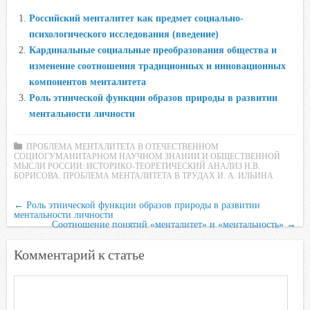
e
t
t
l
o
Российский менталитет как предмет социально-
b
t
s
.
k
психологического исследования (введение)
o
e
A
R
l
Кардинальные социальные преобразования общества и
o
r
p
u
a
изменение соотношения традиционных и инновационных
компонентов менталитета
k
p
s
Роль этнической функции образов природы в развитии
s
ментальности личности
n
i
ПРОБЛЕМА МЕНТАЛИТЕТА В ОТЕЧЕСТВЕННОМ
k
СОЦИОГУМАНИТАРНОМ НАУЧНОМ ЗНАНИИ И ОБЩЕСТВЕННОЙ
МЫСЛИ РОССИИ: ИСТОРИКО-ТЕОРЕТИЧЕСКИЙ АНАЛИЗ Н.В.
i
БОРИСОВА. ПРОБЛЕМА МЕНТАЛИТЕТА В ТРУДАХ И. А. ИЛЬИНА
←
Роль этнической функции образов природы в развитии
ментальности личности
Соотношение понятий «менталитет» и «ментальность»
→
Комментарий к статье