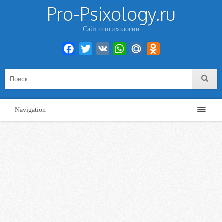
Pro-Psixology.ru
Сайт о психологии
Facebook
Twitter
VK
WhatsApp
Mail.Ru
Odnoklassniki
Navigation