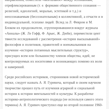
отрефлексированным (т. е. формами общественного сознания —
религией, идеологией, моралью, эстетикой и т.д.) и
неосознаваемым (бессознательным) в коллективной, а отчасти и в
индивидуальной, психике людей. Вслед за Л. Февром и М.
Блоком их продолжатели, сгруппировавшиеся вокруг журнала
«Анналы» (Ж. Ле Гофф, Ф. Арьес, Ж. Дюби), переместили цент
тяжести исследований с рассмотрения «истории высказываний»
философов и политиков, правителей и военачальников на
изучение «истории потаенных мыслительных структур»,
присущих всем или большинству членов общества, идей, не
контролируемых их носителями и возникающих помимо их воли
и намерений.
Среди российских историков, сторонников новой исторической
науки, следует назвать А. Я. Гуревича, который в своем научном
творчестве прошел путь от изучения аграрной и социальной
истории к истории ментальностей и культуры. К разработке
историко-антропологического подхода (не используя самого этого
термина) А. Я. Гуревич приступил еще во второй половине 1960-