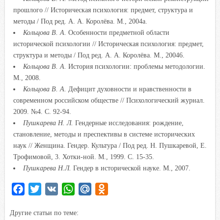
прошлого // Историческая психология: предмет, структура и
методы / Под ред. А. А. Королёва. М., 2004а.
Кольцова В. А.
Особенности предметной области
исторической психологии // Историческая психология: предмет,
структура и методы / Под ред. А. А. Королёва. М., 20046.
Кольцова В. А.
История психологии: проблемы методологии.
М., 2008.
Кольцова В. А.
Дефицит духовности и нравственности в
современном российском обществе // Психологический журнал.
2009. №4. С. 92-94.
Пушкарева Н. Л.
Гендерные исследования: рождение,
становление, методы и преспективы в системе исторических
наук // Женщина. Гендер. Культура / Под ред. Н. Пушкаревой, Е.
Трофимовой, 3. Хотки-ной. М., 1999. С. 15-35.
Пушкарева Н.Л.
Гендер в исторической науке. М., 2007.
F
T
V
W
M
O
a
w
K
h
a
d
Другие статьи по теме:
c
i
a
i
n