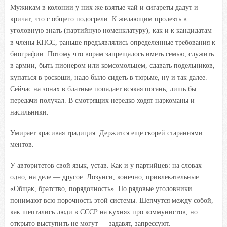
Мужикам в колонии у них же взятые чай и сигареты дадут и
кричат, что с общего подогрели. К желающим пролезть в
уголовную знать (партийную номенклатуру), как и к кандидатам
в члены КПСС, раньше предъявлялись определенные требования к
биографии. Потому что ворам запрещалось иметь семью, служить
в армии, быть пионером или комсомольцем, сдавать подельников,
купаться в роскоши, надо было сидеть в тюрьме, ну и так далее.
Сейчас на зонах в блатные попадает всякая погань, лишь бы
передачи получал. В смотрящих нередко ходят наркоманы и
насильники.
Умирает красивая традиция. Держится еще скорей стараниями
ментов.
У авторитетов свой язык, устав. Как и у партийцев: на словах
одно, на деле — другое. Лозунги, конечно, привлекательные:
«Общак, братство, порядочность». Но рядовые уголовники
понимают всю порочность этой системы. Шепчутся между собой,
как шептались люди в СССР на кухнях про коммунистов, но
открыто выступить не могут — задавят, запрессуют.