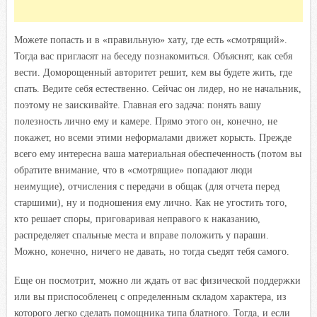
Можете попасть и в «правильную» хату, где есть «смотрящий».
Тогда вас пригласят на беседу познакомиться. Объяснят, как себя
вести. Доморощенный авторитет решит, кем вы будете жить, где
спать. Ведите себя естественно. Сейчас он лидер, но не начальник,
поэтому не заискивайте. Главная его задача: понять вашу
полезность лично ему и камере. Прямо этого он, конечно, не
покажет, но всеми этими неформалами движет корысть. Прежде
всего ему интересна ваша материальная обеспеченность (потом вы
обратите внимание, что в «смотрящие» попадают люди
неимущие), отчисления с передачи в общак (для отчета перед
старшими), ну и подношения ему лично. Как не угостить того,
кто решает споры, приговаривая неправого к наказанию,
распределяет спальные места и вправе положить у параши.
Можно, конечно, ничего не давать, но тогда съедят тебя самого.
Еще он посмотрит, можно ли ждать от вас физической поддержки
или вы приспособленец с определенным складом характера, из
которого легко сделать помощника типа блатного. Тогда, и если