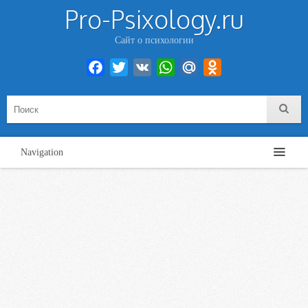
Pro-Psixology.ru
Сайт о психологии
Facebook
Twitter
VK
WhatsApp
Mail.Ru
Odnoklassniki
Navigation