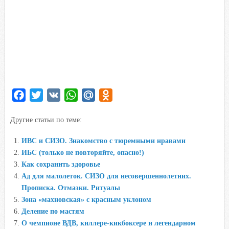
F
T
V
W
M
O
a
w
K
h
a
d
Другие статьи по теме:
c
i
a
i
n
e
t
t
l
o
ИВС и СИЗО. Знакомство с тюремными нравами
b
t
s
.
k
ИБС (только не повторяйте, опасно!)
o
e
A
R
l
Как сохранить здоровье
o
r
p
u
a
Ад для малолеток. СИЗО для несовершеннолетних.
Прописка. Отмазки. Ритуалы
k
p
s
Зона «махновская» с красным уклоном
s
Деление по мастям
n
О чемпионе ВДВ, киллере-кикбоксере и легендарном
i