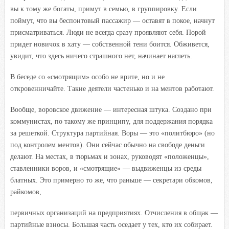
вы к тому же богаты, примут в семью, в группировку. Если
поймут, что вы беспонтовый пассажир — оставят в покое, начнут
присматриваться. Люди не всегда сразу проявляют себя. Порой
придет новичок в хату — собственной тени боится. Обживется,
увидит, что здесь ничего страшного нет, начинает наглеть.
В беседе со «смотрящим» особо не врите, но и не
откровенничайте. Такие деятели частенько и на ментов работают.
Вообще, воровское движение — интересная штука. Создано при
коммунистах, по такому же принципу, для поддержания порядка
за решеткой. Структура партийная. Воры — это «политбюро» (но
под контролем ментов). Они сейчас обычно на свободе деньги
делают. На местах, в тюрьмах и зонах, руководят «положенцы»,
ставленники воров, и «смотрящие» — выдвиженцы из среды
блатных. Это примерно то же, что раньше — секретари обкомов,
райкомов,
первичных организаций на предприятиях. Отчисления в общак —
партийные взносы. Большая часть оседает у тех, кто их собирает.