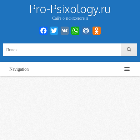
Pro-Psixology.ru
Сайт о психологии
Facebook
Twitter
VK
WhatsApp
Mail.Ru
Odnoklassniki
Navigation