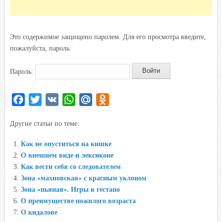
Это содержимое защищено паролем. Для его просмотра введите,
пожалуйста, пароль:
Пароль:
F
T
V
W
M
O
a
w
K
h
a
d
Другие статьи по теме:
c
i
a
i
n
e
t
t
l
o
Как не опуститься на кишке
b
t
s
.
k
О внешнем виде и лексиконе
o
e
A
R
l
Как вести себя со следователем
o
r
p
u
a
Зона «махновская» с красным уклоном
Зона «пьяная». Игры в гестапо
k
p
s
О преимуществе пожилого возраста
s
О кидалове
n