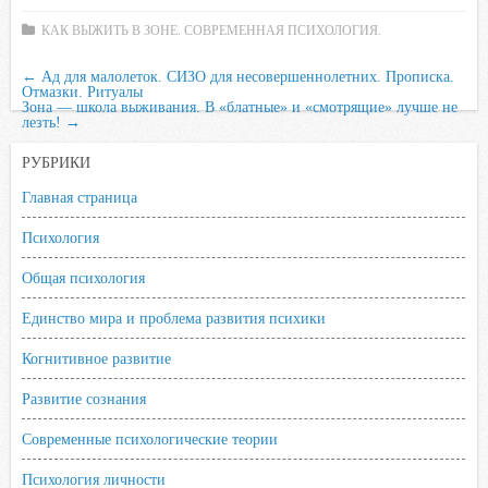
i
КАК ВЫЖИТЬ В ЗОНЕ. СОВРЕМЕННАЯ ПСИХОЛОГИЯ.
k
i
←
Ад для малолеток. СИЗО для несовершеннолетних. Прописка.
Отмазки. Ритуалы
Зона — школа выживания. В «блатные» и «смотрящие» лучше не
лезть!
→
РУБРИКИ
Главная страница
Психология
Общая психология
Единство мира и проблема развития психики
Когнитивное развитие
Развитие сознания
Современные психологические теории
Психология личности