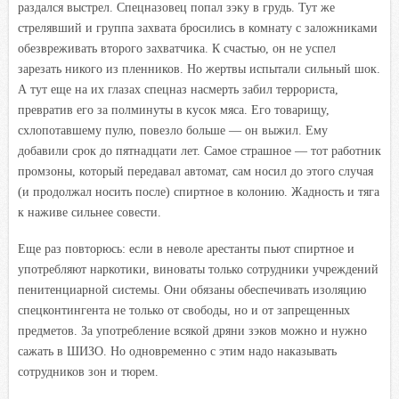
раздался выстрел. Спецназовец попал зэку в грудь. Тут же
стрелявший и группа захвата бросились в комнату с заложниками
обезвреживать второго захватчика. К счастью, он не успел
зарезать никого из пленников. Но жертвы испытали сильный шок.
А тут еще на их глазах спецназ насмерть забил террориста,
превратив его за полминуты в кусок мяса. Его товарищу,
схлопотавшему пулю, повезло больше — он выжил. Ему
добавили срок до пятнадцати лет. Самое страшное — тот работник
промзоны, который передавал автомат, сам носил до этого случая
(и продолжал носить после) спиртное в колонию. Жадность и тяга
к наживе сильнее совести.
Еще раз повторюсь: если в неволе арестанты пьют спиртное и
употребляют наркотики, виноваты только сотрудники учреждений
пенитенциарной системы. Они обязаны обеспечивать изоляцию
спецконтингента не только от свободы, но и от запрещенных
предметов. За употребление всякой дряни зэков можно и нужно
сажать в ШИЗО. Но одновременно с этим надо наказывать
сотрудников зон и тюрем.