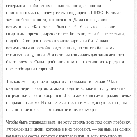
генералом в кабинет «хозяина» колонии, женщина
поинтересовалась, почему ее сын водворен в ШИЗО. Вызвали
зама по безопасности, тот пояснил. Дама справедливо
возмутилась: «Как это сын был пьян?.. У вас что — в зоне
спиртным торгуют, ларек стоит?» Конечно, если бы не ее связи,
подобный вопрос просто проигнорировали бы. И начни
возмущаться «простой» родственник, потом его близкому
отомстят сотрудники. Эта история кончилась для заключенного
благополучно. Сына пробивной мамы выпустили из карцера, а
после обходили стороной.
Так как же спиртное и наркотики попадают в неволю? Часть
кидают через забор знакомые и родные. С такими нарушениями
сотрудники серьезно борются. И в то же время сами продают зелье
направо и налево. Из-за нелегальности и малодоступности цены
на спиртное превышают вольные в несколько раз.
Чтобы быть справедливым, не хочу стричь всех под одну гребенку.
Учреждения и люди, которые в них работают, — разные. На одних
командный состав борется с контрабандой, и если кто-либо из