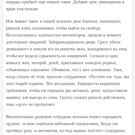
порядка прибьют еще немало зэков. Добавят срок зачинщикам и
ярым участникам.
Или бывает такое: в нашей колонии двое блатных, напившись,
решили взять заложников, чтобы выйти на свободу.
Воспользовались халатностью инспекторов, прошли в комнату
длительных свиданий. Забаррикадировали дверь. Сразу убили
дневального и кинули его на решетку окна, выходившего на зону,
чтобы все видели серьезность их намерений. Согнали в одну
комнату жен, матерей, детей, приехавших повидать родных,
отбывающих наказание. Объявили, что у них заложники. Зэки,
когда узнали об этом, просили сотрудников: «Пустите нас туда, мы
этих тварей порвем». Все негодовали. Террористы выдвинули
требования, чтобы им передали два автомата, денег, предоставили
машину для выезда из зоны. Группа захвата решила действовать,
пока «дуэт» не протрезвел.
Внушительных размеров сотрудник колонии пошел передавать
оружие, за ним спрятался небольшой спецназовец. Когда зэк
протянул руку за автоматом, из-под мышки толстого сотрудника