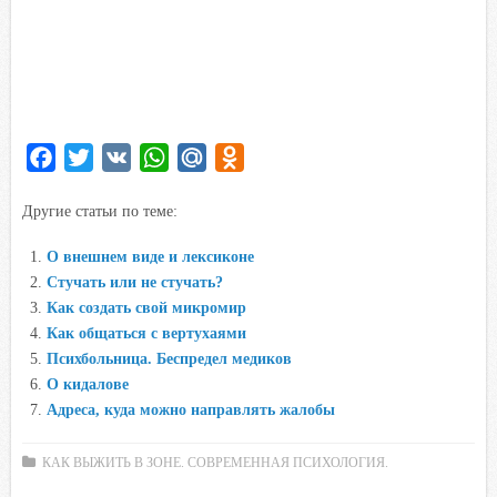
F
T
V
W
M
O
a
w
K
h
a
d
Другие статьи по теме:
c
i
a
i
n
e
t
t
l
o
О внешнем виде и лексиконе
b
t
s
.
k
Стучать или не стучать?
o
e
A
R
l
Как создать свой микромир
o
r
p
u
a
Как общаться с вертухаями
Психбольница. Беспредел медиков
k
p
s
О кидалове
s
Адреса, куда можно направлять жалобы
n
i
КАК ВЫЖИТЬ В ЗОНЕ. СОВРЕМЕННАЯ ПСИХОЛОГИЯ.
k