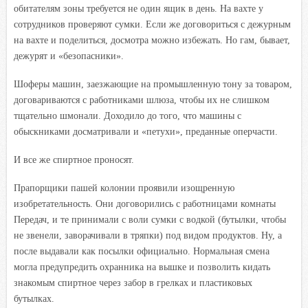
обитателям зоны требуется не один ящик в день. На вахте у
сотрудников проверяют сумки. Если же договориться с дежурным
на вахте и поделиться, досмотра можно избежать. Но гам, бывает,
дежурят и «безопасники».
Шоферы машин, заезжающие на промышленную тону за товаром,
договариваются с работниками
шлюза, чтобы их не слишком
тщательно шмонали. Доходило до того, что машины с
обыскниками досматривали и «петухи», преданные оперчасти.
И все же спиртное проносят.
Прапорщики пашей колонии проявили изощренную
изобретательность. Они договорились с работницами комнаты
Передач, и те принимали с воли сумки с водкой (бутылки, чтобы
не звенели, заворачивали в тряпки) под видом продуктов. Ну, а
после выдавали как посылки официально. Нормальная смена
могла предупредить охранника на вышке и позволить кидать
знакомым спиртное через забор в грелках и пластиковых
бутылках.