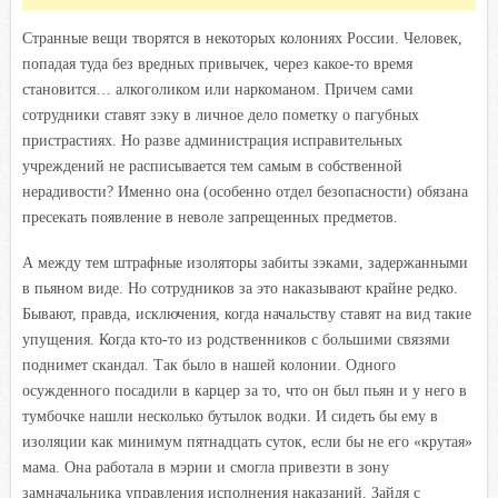
Странные вещи творятся в некоторых колониях России. Человек,
попадая туда без вредных привычек, через какое-то время
становится… алкоголиком или наркоманом. Причем сами
сотрудники ставят зэку в личное дело пометку о пагубных
пристрастиях. Но разве администрация исправительных
учреждений не расписывается тем самым в собственной
нерадивости? Именно она (особенно отдел безопасности) обязана
пресекать появление в неволе запрещенных предметов.
А между тем штрафные изоляторы забиты зэками, задержанными
в пьяном виде. Но сотрудников за это наказывают крайне редко.
Бывают, правда, исключения, когда начальству ставят на вид такие
упущения. Когда кто-то из родственников с большими связями
поднимет скандал. Так было в нашей колонии. Одного
осужденного посадили в карцер за то, что он был пьян и у него в
тумбочке нашли несколько бутылок водки. И сидеть бы ему в
изоляции как минимум пятнадцать суток, если бы не его «крутая»
мама. Она работала в мэрии и смогла привезти в зону
замначальника управления исполнения наказаний. Зайдя с