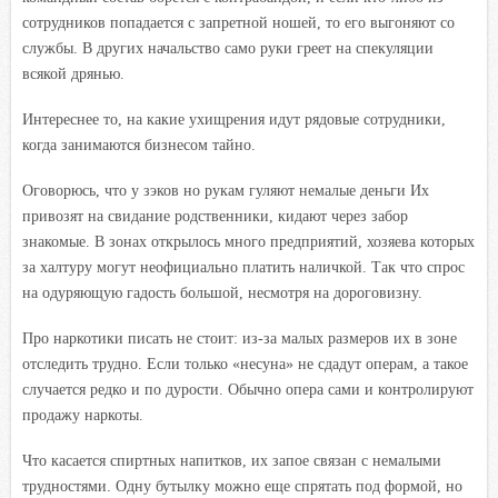
сотрудников попадается с запретной ношей, то его выгоняют со
службы. В других начальство само руки греет на спекуляции
всякой дрянью.
Интереснее то, на какие ухищрения идут рядовые сотрудники,
когда занимаются бизнесом тайно.
Оговорюсь, что у зэков но рукам гуляют немалые деньги Их
привозят на свидание родственники, кидают через забор
знакомые. В зонах открылось много предприятий, хозяева которых
за халтуру могут неофициально платить наличкой. Так что спрос
на одуряющую гадость большой, несмотря на дороговизну.
Про наркотики писать не стоит: из-за малых размеров их в зоне
отследить трудно. Если только «несуна» не сдадут операм, а такое
случается редко и по дурости. Обычно опера сами и контролируют
продажу наркоты.
Что касается спиртных напитков, их запое связан с немалыми
трудностями. Одну бутылку можно еще спрятать под формой, но