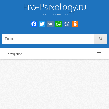
Pro-Psixology.ru
Сайт о психологии
Facebook
Twitter
VK
WhatsApp
Mail.Ru
Odnoklassniki
Navigation