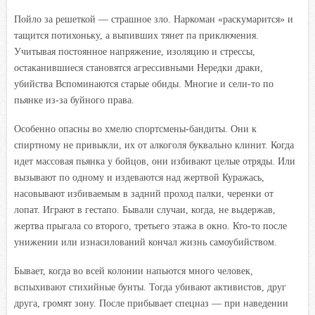
Пойло за решеткой — страшное зло. Наркоман «раскумарится» и
тащится потихоньку, а выпивших тянет па приключения.
Учитывая постоянное напряжение, изоляцию и стрессы,
остаканившиеся становятся агрессивными Нередки драки,
убийства Вспоминаются старые обиды. Многие и сели-то по
пьянке из-за буйного права.
Особенно опасны во хмелю спортсмены-бандиты. Они к
спиртному не привыкли, их от алкоголя буквально клинит. Когда
идет массовая пьянка у бойцов, они избивают целые отряды. Или
вызывают по одному и издеваются над жертвой Куражась,
насовывают избиваемым в задний проход палки, черенки от
лопат. Играют в гестапо. Бывали случаи, когда, не выдержав,
жертва прыгала со второго, третьего этажа в окно. Кто-то после
унижении или изнасилований кончал жизнь самоубийством.
Бывает, когда во всей колонии напьются много человек,
вспыхивают стихийные бунты. Тогда убивают активистов, друг
друга, громят зону. После прибывает спецназ — при наведении