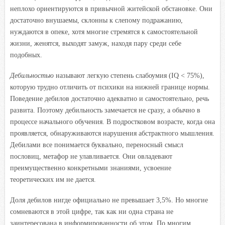
неплохо ориентируются в привычной житейской обстановке. Они
достаточно внушаемы, склонны к слепому подражанию,
нуждаются в опеке, хотя многие стремятся к самостоятельной
жизни, женятся, выходят замуж, находя пару среди себе
подобных.
Дебильностью
называют легкую степень слабоумия (IQ < 75%),
которую трудно отличить от психики на нижней границе нормы.
Поведение дебилов достаточно адекватно и самостоятельно, речь
развита. Поэтому дебильность замечается не сразу, а обычно в
процессе начального обучения. В подростковом возрасте, когда она
проявляется, обнаруживаются нарушения абстрактного мышления.
Дебилами все понимается буквально, переносный смысл
пословиц, метафор не улавливается. Они овладевают
преимущественно конкретными знаниями, усвоение
теоретических им не дается.
Доля дебилов нигде официально не превышает 3,5%. Но многие
сомневаются в этой цифре, так как ни одна страна не
заинтересована в информированности об этом. По многим