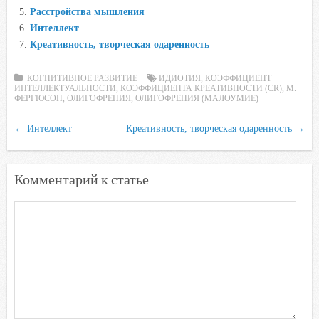
Расстройства мышления
k
p
s
Интеллект
s
Креативность, творческая одаренность
n
i
КОГНИТИВНОЕ РАЗВИТИЕ
ИДИОТИЯ
,
КОЭФФИЦИЕНТ
k
ИНТЕЛЛЕКТУАЛЬНОСТИ
,
КОЭФФИЦИЕНТА КРЕАТИВНОСТИ (СR)
,
М.
ФЕРГЮСОН
,
ОЛИГОФРЕНИЯ
,
ОЛИГОФРЕНИЯ (МАЛОУМИЕ)
i
←
Интеллект
Креативность, творческая одаренность
→
Комментарий к статье