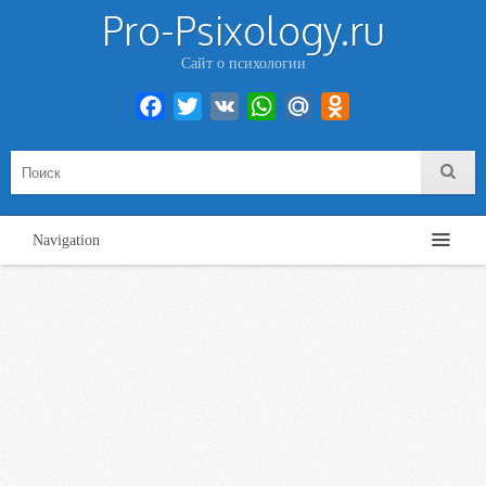
Pro-Psixology.ru
Сайт о психологии
Facebook
Twitter
VK
WhatsApp
Mail.Ru
Odnoklassniki
Navigation