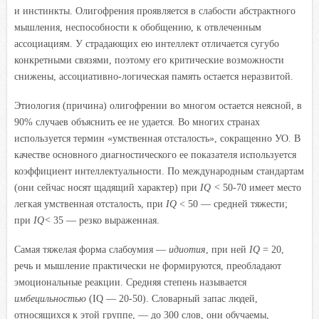
и инстинкты. Олигофрения проявляется в слабости абстрактного
мышления, неспособности к обобщению, к отвлеченным
ассоциациям. У страдающих ею интеллект отличается сугубо
конкретными связями, поэтому его критические возможности
снижены, ассоциативно-логическая память остается неразвитой.
Этиология (причина) олигофрении во многом остается неясной, в
90% случаев объяснить ее не удается. Во многих странах
используется термин «умственная отсталость», сокращенно УО. В
качестве основного диагностического ее показателя используется
коэффициент интеллектуальности. По международным стандартам
(они сейчас носят щадящий характер) при
IQ <
50-70 имеет место
легкая умственная отсталость, при
IQ
< 50 — средней тяжести;
при
IQ<
35 — резко выраженная.
Самая тяжелая форма слабоумия —
идиотия
, при ней
IQ
= 20,
речь и мышление практически не формируются, преобладают
эмоциональные реакции. Средняя степень называется
имбецильностью
(IQ — 20-50). Словарный запас людей,
относящихся к этой группе, — до 300 слов, они обучаемы,