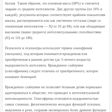
баллов. Таким образом, эта основная масса (68%) и считается
людьми со средним интеллектом. Две другие группы (по 16% в
каждой), результаты которых соответствуют крайним показателям
шкалы, рассматриваются или как умственно отсталые (люди со
сниженным интеллектом —
IQ
от 10 до 84), или как обладающие
высокими (выше среднего) интеллектуальными способностями
(IQ от 116 до 180).
Психологи и психиатры используют термин
олигофрения
(малоумие)
, под которым понимается врожденная или
приобретенная в раннем детстве (до 3-летнего возраста)
недоразвитость интеллекта. Врожденное слабоумие
(олигофрению) следует отличать от приобретенного, которое
называют
деменцией
.
Врожденное слабоумие не позволяет больным детям нормально
адаптироваться в обществе, что приводит к интеллектуальной
неполноценности. Олигофрены отличаются недоразвитостью
самых сложных, филогенетически молодых функций психики,
мышления и речи, сохраняя эволюционно более древние функции