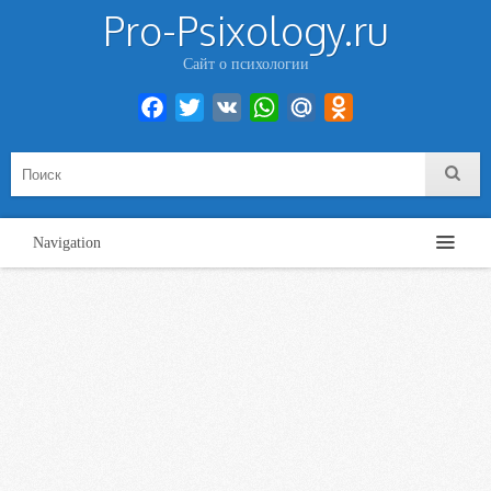
Pro-Psixology.ru
Сайт о психологии
Facebook
Twitter
VK
WhatsApp
Mail.Ru
Odnoklassniki
Navigation