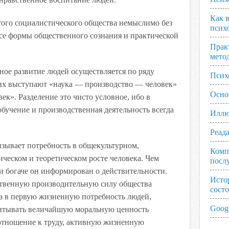
Как 
того социалистического общества немыслимо без
псих
все формы общественного сознания и практической
Прак
мето
ное развитие людей осуществляется по ряду
Псих
их выступают «наука — производство — человек»
Осно
ек». Разделение это чисто условное, ибо в
обучение и производственная деятельность всегда
Иллю
Реад
ызывает потребность в общекультурном,
Комп
ческом и теоретическом росте человека. Чем
посл
 и богаче он информирован о действительности.
Исто
ственную производительную силу общества
сост
а в первую жизненную потребность людей,
Googl
питывать величайшую моральную ценность
отношение к труду, активную жизненную