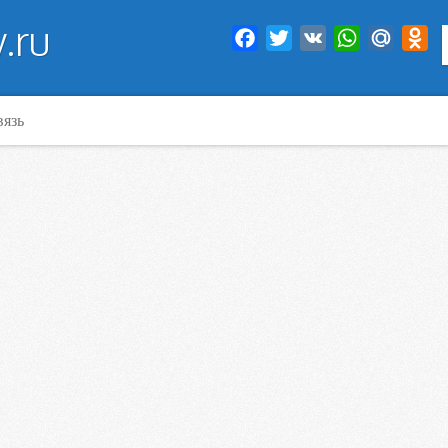
.ru
Facebook
Twitter
VK
WhatsApp
Mail.Ru
Od
вязь