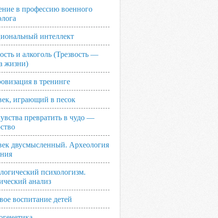
ение в профессию военного
олога
иональный интеллект
ость и алкоголь (Трезвость —
а жизни)
овизация в тренинге
век, играющий в песок
увства превратить в чудо —
рство
век двусмысленный. Археология
ания
логический психологизм.
ический анализ
вое воспитание детей
огенетика