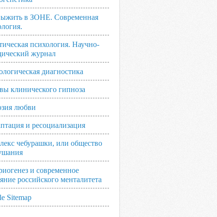
выжить в ЗОНЕ. Современная
ология.
тическая психология. Научно-
дический журнал
ологическая диагностика
вы клинического гипноза
зия любви
аптация и ресоциализация
лекс чебурашки, или общество
ушания
риогенез и современное
ояние российского менталитета
e Sitemap