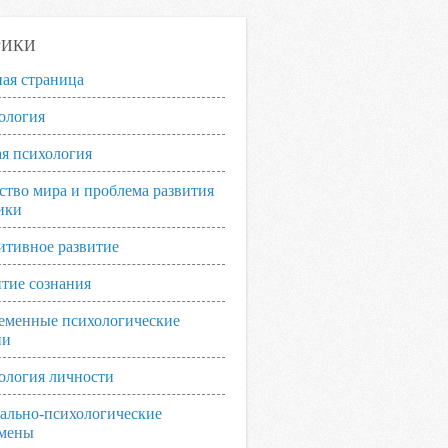
РИКИ
ная страница
ология
я психология
ство мира и проблема развития
ики
итивное развитие
итие сознания
еменные психологические
ии
ология личности
ально-психологические
мены