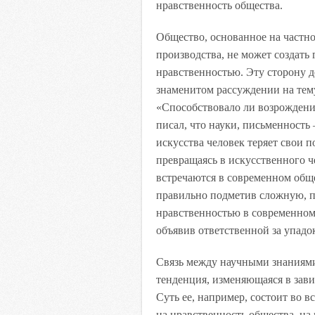
нравственность общества.
Общество, основанное на частно
производства, не может создат
нравственностью. Эту сторону д
знаменитом рассуждении на тему
«Способствовало ли возрождени
писал, что науки, письменность 
искусства человек теряет свои 
превращаясь в искусственного ч
встречаются в современном общес
правильно подметив сложную, п
нравственностью в современном 
объявив ответственной за упадо
Связь между научными знаниями
тенденция, изменяющаяся в зави
Суть ее, например, состоит во
на нравственность общества, на