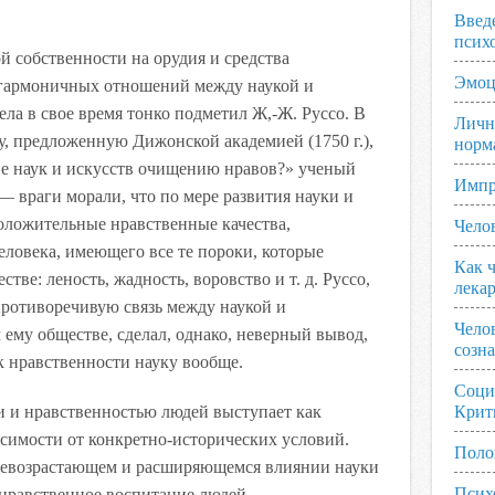
Введ
псих
й собственности на орудия и средства
Эмоц
ь гармоничных отношений между наукой и
ела в свое время тонко подметил Ж,-Ж. Руссо. В
Личн
, предложенную Дижонской академией (1750 г.),
норм
е наук и искусств очищению нравов?» ученый
Импр
— враги морали, что по мере развития науки и
положительные нравственные качества,
Чело
еловека, имеющего все
те пороки, которые
Как ч
тве: леность, жадность, воровство и т. д. Руссо,
лека
ротиворечивую связь между наукой и
Чело
ему обществе, сделал, однако, неверный вывод,
созн
к нравственности науку вообще.
Соци
 и нравственностью людей выступает как
Крит
симости от конкретно-исторических условий.
Поло
 всевозрастающем и расширяющемся влиянии науки
Псих
 нравственное воспитание людей.