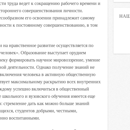
ти труда ведет к сокращению рабочего времени и
стороннего совершенствования личности.
НАШ
есообразном его освоении принадлежит самому
бности к постоянному совершенствованию, в том
 на нравственное развитие осуществляется по
человек». Образование выступает орудием
веку формировать научное мировоззрение, умение
ной деятельности. Однако получение знаний не
о включения человека в активную общественную
ствует максимальному раскрытию всех внутренних
аждому успешно включиться в общественный
е школьного и вузовского обучения имеется еще
в: стремление дать как можно больше знаний
ащихся, студентов добрыми, честными,
твенно воспитанными.