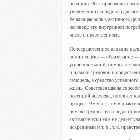
позицию. Рост производительнос
увеличению свободного для все
Решающая роль в активном, цел
человеку, его внутренней потре
числе и нравственному.
Непосредственное влияние науки
линии «наука — образование — 
усвоения знаний, помогает чело
и навыки трудовой и обществен
самоцель, а средство успешног
жизнь. Советская школа способ
потенций человека, помогает к
процесс. Вместе с тем в практик
немало трудностей и недостатко
автоматически еще не делает уч
искренними и т. п., т. е. нравс