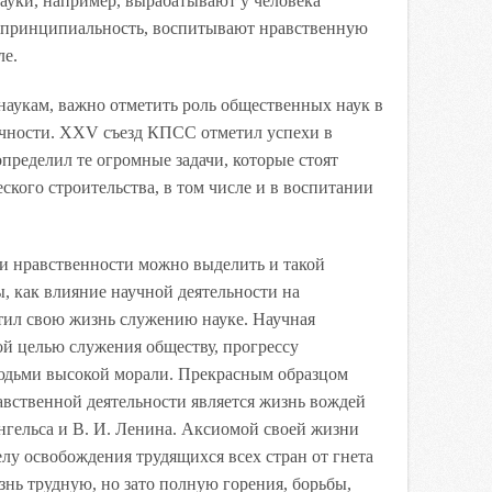
ауки, например, вырабатывают у человека
, принципиальность, воспитывают нравственную
ле.
наукам, важно отметить роль общественных наук в
чности. XXV съезд КПСС отметил успехи в
пределил те огромные задачи, которые стоят
ского строительства, в том числе и в воспитании
 и нравственности можно выделить и такой
, как влияние научной деятельности на
ятил свою жизнь служению науке. Научная
ой целью служения обществу, прогрессу
 людьми высокой морали. Прекрасным образцом
авственной деятельности является жизнь вождей
Энгельса и В. И. Ленина. Аксиомой своей жизни
елу освобождения трудящихся всех стран от гнета
знь трудную, но зато полную горения, борьбы,