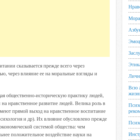
Нрав
Мора
Азбу
Эмоц
Заслу
Этик
итании сказывается прежде всего через
ью, через влияние ее на моральные взгляды и
Личн
Всю 
жизн
ая общественно-историческую практику людей,
 на нравственное развитие людей. Велика роль в
Псих
имеют прямой выход на нравственное воспитание
реко
психология и др). Их влияние обусловлено прежде
Псих
экономической системой общества: чем
Инст
льнее положительное воздействие науки на