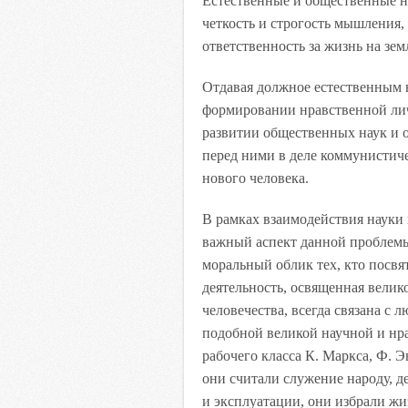
Естественные и общественные н
четкость и строгость мышления
ответственность за жизнь на зем
Отдавая должное естественным 
формировании нравственной ли
развитии общественных наук и о
перед ними в деле коммунистиче
нового человека.
В рамках взаимодействия науки
важный аспект данной проблемы
моральный облик тех, кто посв
деятельность, освященная велик
человечества, всегда связана с
подобной великой научной и нр
рабочего класса К. Маркса, Ф. 
они считали служение народу, д
и эксплуатации, они избрали жи