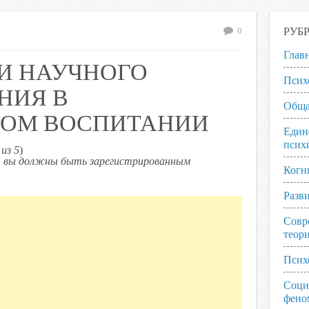
РУБ
0
Глав
 И НАУЧНОГО
Псих
НИЯ В
Обща
НОМ ВОСПИТАНИИ
Един
псих
из 5
)
ь, вы должны быть зарегистрированным
Когн
Разв
Совр
теор
Псих
Соци
фено