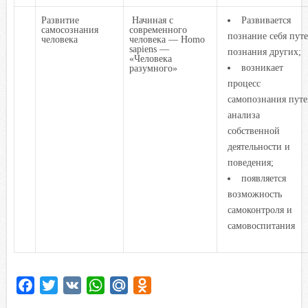
Развитие
Начиная с
Развивается
самосознания
современного
познание себя пут
человека
человека — Homo
sapiens —
познания других;
«Человека
возникает
разумного»
процесс
самопознания пут
анализа
собственной
деятельности и
поведения;
появляется
возможность
самоконтроля и
самовоспитания
F
T
V
W
M
O
a
w
K
h
a
d