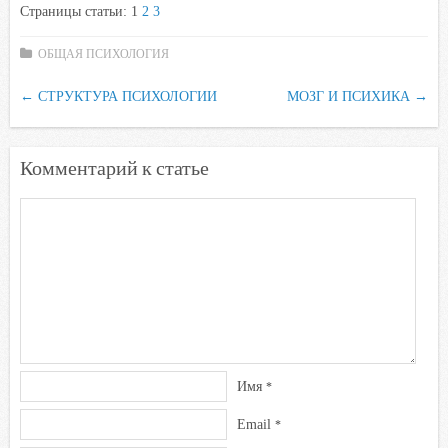
Страницы статьи:
1
2
3
c
i
a
i
n
e
t
t
l
o
ОБЩАЯ ПСИХОЛОГИЯ
b
t
s
.
k
←
СТРУКТУРА ПСИХОЛОГИИ
o
e
A
R
l
МОЗГ И ПСИХИКА
→
o
r
p
u
a
k
p
s
Комментарий к статье
s
n
i
k
i
Имя
*
Email
*