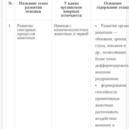
№
Название этапа
У каких
Основное
развития
организмов
содержание этапа
психики
впервые
отмечается
1
Развитие
Начиная с
Развитие орган
сенсорных
кишечнополостных
рецепции —
процессов
животных и червей
животных
обоняния, зрения,
слуха, осязания и
др., позволяющее
более точно
дифференцировать
внешние
раздражения;
формирование
способности
примитивных
животных
распознавать
воздействие
внешних и