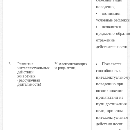
сложные виды
поведения;
возникают
условные рефлексы
появляется
предметно-образно
отражение
действительности
3
Развитие
У млекопитающих
Появляется
интеллектуальных
и ряда птиц
способность к
действий
животных
интеллектуальном
(рассудочная
поведению при
деятельность)
возникновении
препятствий на
пути достижения
цели, при этом
интеллектуальные
действия носят