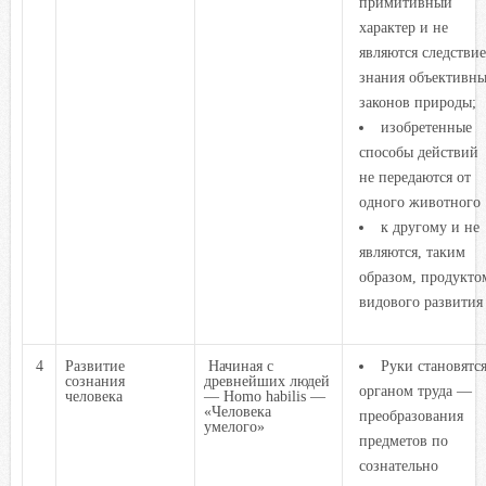
примитивный
характер и не
являются следстви
знания объективн
законов природы;
изобретенные
способы действий
не передаются от
одного животного
к другому и не
являются, таким
образом, продукто
видового развития
4
Развитие
Начиная с
Руки становятс
сознания
древнейших людей
органом труда —
человека
— Homo habilis —
«Человека
преобразования
умелого»
предметов по
сознательно