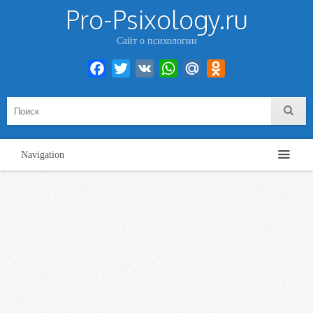
Pro-Psixology.ru
Сайт о психологии
Facebook
Twitter
VK
WhatsApp
Mail.Ru
Odnoklassniki
Navigation