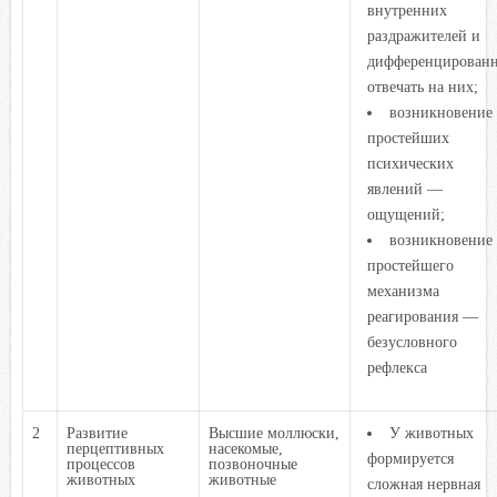
внутренних
раздражителей и
дифференцирован
отвечать на них;
возникновение
простейших
психических
явлений —
ощущений;
возникновение
простейшего
механизма
реагирования —
безусловного
рефлекса
2
Развитие
Высшие моллюски,
У животных
перцептивных
насекомые,
формируется
процессов
позвоночные
животных
животные
сложная нервная