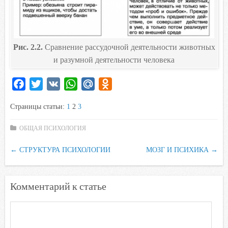
Рис. 2.2.
Сравнение рассудочной деятельности животных
и разумной деятельности человека
F
T
V
W
M
O
a
w
K
h
a
d
Страницы статьи:
1
2
3
c
i
a
i
n
e
t
t
l
o
ОБЩАЯ ПСИХОЛОГИЯ
b
t
s
.
k
←
СТРУКТУРА ПСИХОЛОГИИ
o
e
A
R
l
МОЗГ И ПСИХИКА
→
o
r
p
u
a
k
p
s
Комментарий к статье
s
n
i