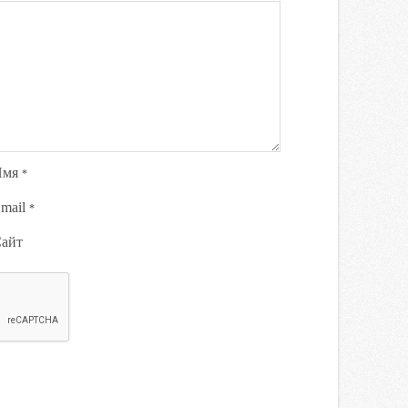
Имя
*
mail
*
айт