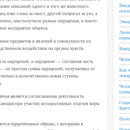
Введ
разие описаний одного и того же животного
псих
ец взял слона за хвост, другой потрогал за ухо, а
твенно, они получили разные ощущения, и никто
Эмоц
ное восприятие объекта.
Личн
норм
ние предметов и явлений в совокупности их
едственном воздействии на органы чувств.
Импр
Чело
сть ощущений, а ощущение — составная часть
 — не простая сумма ощущений, получаемых от
Как ч
лека
ственно и количественно новая ступень
.
Чело
созн
иятия
является согласованная деятельность
Соци
екающая при участии ассоциативных отделов коры
Крит
Поло
уются
перцептивные образы,
с которыми в
Псих