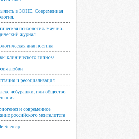
выжить в ЗОНЕ. Современная
ология.
тическая психология. Научно-
дический журнал
ологическая диагностика
вы клинического гипноза
зия любви
аптация и ресоциализация
лекс чебурашки, или общество
ушания
риогенез и современное
ояние российского менталитета
e Sitemap