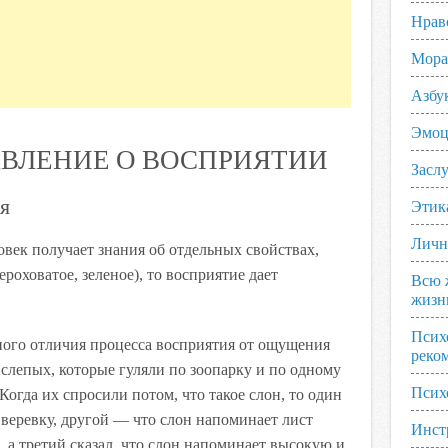
Нрав
Мора
Азбу
Эмоц
ВЛЕНИЕ О ВОСПРИЯТИИ
Заслу
я
Этик
Личн
овек получает знания об отдельных свойствах,
ероховатое, зеленое), то восприятие дает
Всю 
жизн
Псих
ого отличия процесса восприятия от ощущения
реко
слепых, которые гуляли по зоопарку и по одному
Псих
Когда их спросили потом, что такое слон, то один
 веревку, другой — что слон напоминает лист
Инст
 а третий сказал, что слон напоминает высокую и