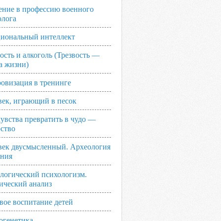
ение в профессию военного
олога
иональный интеллект
ость и алкоголь (Трезвость —
а жизни)
овизация в тренинге
век, играющий в песок
увства превратить в чудо —
рство
век двусмысленный. Археология
ания
логический психологизм.
ический анализ
вое воспитание детей
огенетика