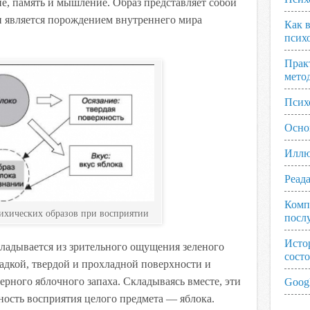
, память и мышление. Образ представляет собой
н является порождением внутреннего мира
Как 
псих
Прак
мето
Псих
Осно
Иллю
Реад
Комп
сихических образов при восприятии
посл
Исто
кладывается из зрительного ощущения зеленого
сост
адкой, твердой и прохладной поверхности и
рного яблочного запаха. Складываясь вместе, эти
Googl
ость восприятия целого предмета — яблока.