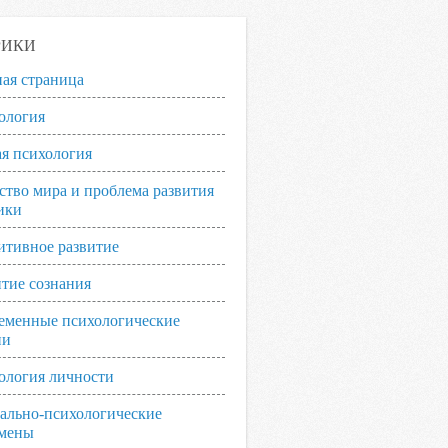
РИКИ
ная страница
ология
я психология
ство мира и проблема развития
ики
итивное развитие
итие сознания
еменные психологические
ии
ология личности
ально-психологические
мены