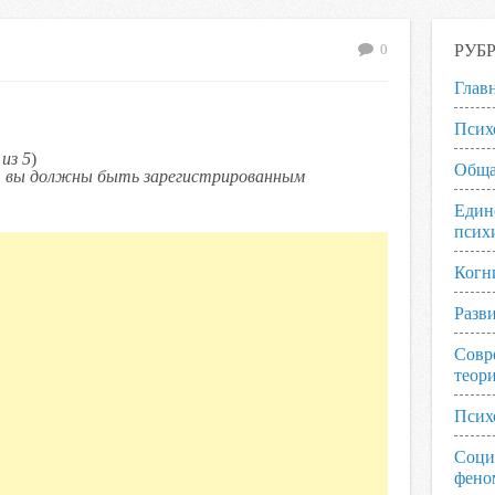
РУБ
0
Глав
Псих
из 5
)
Обща
ь, вы должны быть зарегистрированным
Един
псих
Когн
Разв
Совр
теор
Псих
Соци
фено