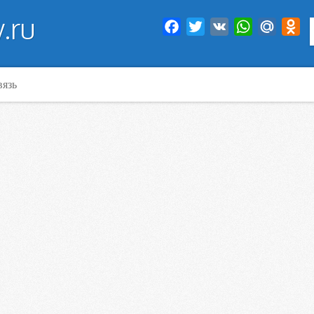
.ru
Facebook
Twitter
VK
WhatsApp
Mail.Ru
Od
вязь