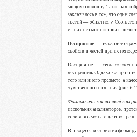
мощную колонну. Такое разнооб
заключалось в том, что один слеп
третий — обнял ногу. Соответс
из них не смог построить целост
Восприятие
— целостное отраже
свойств и частей при их непоср
Восприятие — всегда совокупно
восприятия. Однако восприятие
того или иного предмета, а каче
чувственного познания (рис. 6.1)
Физиологической основой воспр
нескольких анализаторов, прот
головного мозга и центров речи.
В процессе восприятия формир