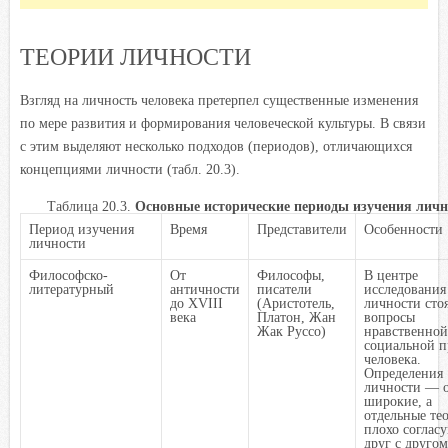
ТЕОРИИ ЛИЧНОСТИ
Взгляд на личность человека претерпел существенные изменения
по мере развития и формирования человеческой культуры. В связи
с этим выделяют несколько подходов (периодов), отличающихся
концепциями личности (табл. 20.3).
Таблица 20.3.
Основные исторические периоды изучения личн
Период изучения
Время
Представители
Особенности
личности
Философско-
От
Философы,
В центре
литературный
античности
писатели
исследования
до XVIII
(Аристотель,
личности сто
века
Платон, Жан
вопросы
Жак Руссо)
нравственной
социальной 
человека.
Определения
личности — 
широкие, а
отдельные те
плохо соглас
друг с другом