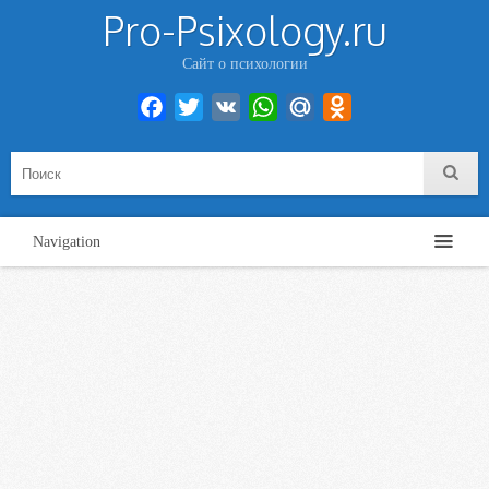
Pro-Psixology.ru
Сайт о психологии
Facebook
Twitter
VK
WhatsApp
Mail.Ru
Odnoklassniki
Navigation