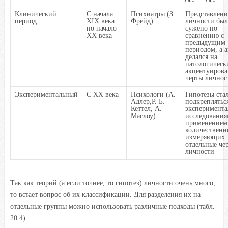
Клинический
С начала
Психиатры (З.
Представлени
период
XIX века
Фрейд)
личности был
по начало
сужено по
ХХ века
сравнению с
предыдущим
периодом, а 
делался на
патологическ
акцентуиров
черты личнос
Экспериментальный
С XX века
Психологи (А.
Гипотезы ста
Адлер,Р. Б.
подкреплятьс
Кеттел, А.
эксперимент
Маслоу)
исследования
применением 
количественн
измеряющих
отдельные че
личности
Так как теорий (а если точнее, то гипотез) личности очень много,
то встает вопрос об их классификации. Для разделения их на
отдельные группы можно использовать различные подходы (табл.
20.4).