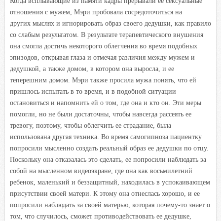
Когда всплывающие из памяти кадры прерывали ее сексуальные
отношения с мужем, Мэри пробовала сосредоточиться на
других мыслях и игнорировать образ своего дедушки, как правило
со слабым результатом. В результате терапевтического внушения
она смогла достичь некоторого облегчения во время подобных
эпизодов, открывая глаза и отмечая различия между мужем и
дедушкой, а также домом, в котором она выросла, и ее
теперешним домом. Мэри также просила мужа понять, что ей
пришлось испытать в то время, и в подобной ситуации
остановиться и напомнить ей о том, где она и кто он. Эти меры
помогли, но не были достаточны, чтобы навсегда рассеять ее
тревогу, поэтому, чтобы облегчить ее страдание, была
использована другая техника. Во время самогипноза пациентку
попросили мысленно создать реальный образ ее дедушки по отцу.
Поскольку она отказалась это сделать, ее попросили наблюдать за
собой на мысленном видеоэкране, где она как восьмилетний
ребенок, маленький и беззащитный, находилась в успокаивающем
присутствии своей матери. К этому она отнеслась хорошо, и ее
попросили наблюдать за своей матерью, которая почему-то знает о
том, что случилось, сможет противодействовать ее дедушке,