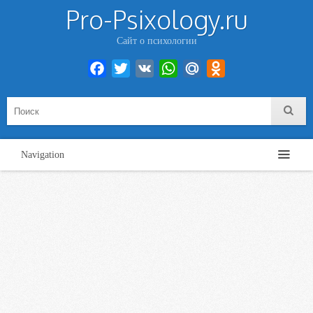
Pro-Psixology.ru
Сайт о психологии
Facebook
Twitter
VK
WhatsApp
Mail.Ru
Odnoklassniki
Navigation