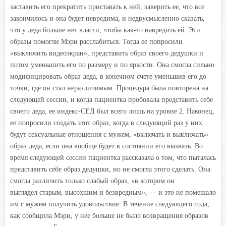
заставить его прекратить приставать к ней, заверить ее, что все
закончилось и она будет невредима, и недвусмысленно сказать,
что у деда больше нет власти, чтобы как-то навредить ей. Эти
образы помогли Мэри расслабиться. Тогда ее попросили
«выключить видеоэкран», представить образ своего дедушки и
потом уменьшить его по размеру и по яркости. Она смогла сильно
модифицировать образ деда, в конечном счете уменьшив его до
точки, где он стал неразличимым. Процедура была повторена на
следующей сессии, и когда пациентка пробовала представить себе
своего деда, ее индекс-СЕД был всего лишь на уровне 2. Наконец,
ее попросили создать этот образ, когда в следующий раз у них
будут сексуальные отношения с мужем, «включать и выключать»
образ деда, если она вообще будет в состоянии его вызвать. Во
время следующей сессии пациентка рассказала о том, что пыталась
представить себе образ дедушки, но не смогла этого сделать. Она
смогла различить только слабый образ, «в котором он
выглядел старым, высохшим и безвредным», — и это не помешало
им с мужем получить удовольствие. В течение следующего года,
как сообщила Мэри, у нее больше не было возвращения образов