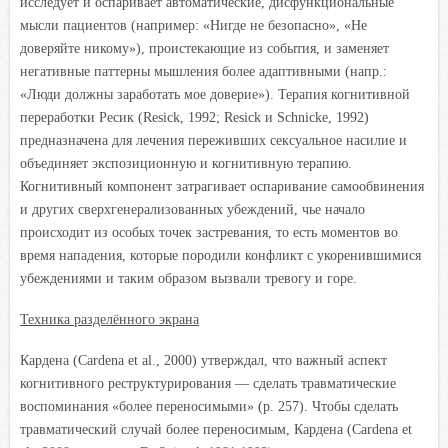
исследует и оспаривает автоматические, дисфункциональные
мысли пациентов (например: «Нигде не безопасно», «Не
доверяйте никому»), проистекающие из события, и заменяет
негативные паттерны мышления более адаптивными (напр.:
«Люди должны заработать мое доверие»). Терапия когнитивной
переработки Ресик (Resick, 1992; Resick и Schnicke, 1992)
предназначена для лечения переживших сексуальное насилие и
объединяет экспозиционную и когнитивную терапию.
Когнитивный компонент затрагивает оспаривание самообвинения
и других сверхгенерализованных убеждений, чье начало
происходит из особых точек застревания, то есть моментов во
время нападения, которые породили конфликт с укоренившимися
убеждениями и таким образом вызвали тревогу и горе.
Техника разделённого экрана
Кардена (Cardena et al., 2000) утверждал, что важный аспект
когнитивного реструктурирования — сделать травматические
воспоминания «более переносимыми» (р. 257). Чтобы сделать
травматический случай более переносимым, Кардена (Cardena et