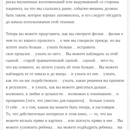
риска внушенных воспоминаний или выдумываний со стороны
пациента, на что мы ссылались ранее, событие-мишень должно
быть таким, которое хорошо запомнилось, и его следует обсудить
до начала использования этой техники.
Теперь вы можете представить, как вы смотрите фильм… фильм о
чем-то из вашего прошлого… о чем мы говорили прежде, но вы
хотите знать больше… узнать больше… исправить
свое прошлое… узнать из него… Вы можете наблюдать за этой
сценой… старой травматической сценой… сценой… чего-то,
что вы помните, но хотите узнать об этом больше… Вы можете
наблюдать ее от начала и до конца… и узнать из нее… узнать,
как это на вас подействовало… узнать, какие решения вы приняли
в результате… и узнать, как вы можете двигаться дальше…
возможно, к любви и цельности… возможно к пониманию… и
прощению [того, что уместно для пациента]… больше узнать
О себе… и о том, каким вы можете быть теперь, в настоящем…
То, что действительно интересно в этом кино, — то, что вы
можете вплыть прямо в картину… или шагнуть прямо в нее… Вы
можете успокоить ребенка… вы можете подбодрить ребенка… вы