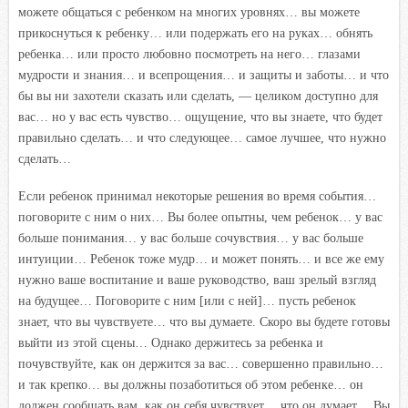
можете общаться с ребенком на многих уровнях… вы можете
прикоснуться к ребенку… или подержать его на руках… обнять
ребенка… или просто любовно посмотреть на него… глазами
мудрости и знания… и всепрощения… и защиты и заботы… и что
бы вы ни захотели сказать или сделать, — целиком доступно для
вас… но у вас есть чувство… ощущение, что вы знаете, что будет
правильно сделать… и что следующее… самое лучшее, что нужно
сделать…
Если ребенок принимал некоторые решения во время события…
поговорите с ним о них… Вы более опытны, чем ребенок… у вас
больше понимания… у вас больше сочувствия… у вас больше
интуиции… Ребенок тоже мудр… и может понять… и все же ему
нужно ваше воспитание и ваше руководство, ваш зрелый взгляд
на будущее… Поговорите с ним [или с ней]… пусть ребенок
знает, что вы чувствуете… что вы думаете. Скоро вы будете готовы
выйти из этой сцены… Однако держитесь за ребенка и
почувствуйте, как он держится за вас… совершенно правильно…
и так крепко… вы должны позаботиться об этом ребенке… он
должен сообщать вам, как он себя чувствует… что он думает… Вы