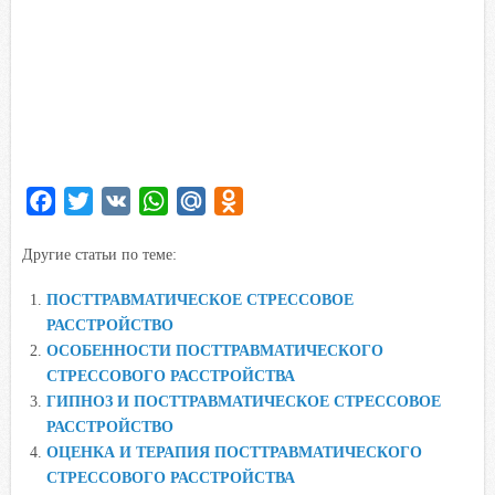
F
T
V
W
M
O
a
w
K
h
a
d
Другие статьи по теме:
c
i
a
i
n
e
t
t
l
o
ПОСТТРАВМАТИЧЕСКОЕ СТРЕССОВОЕ
b
t
s
.
k
РАССТРОЙСТВО
o
e
A
R
l
ОСОБЕННОСТИ ПОСТТРАВМАТИЧЕСКОГО
o
r
p
u
a
СТРЕССОВОГО РАССТРОЙСТВА
ГИПНОЗ И ПОСТТРАВМАТИЧЕСКОЕ СТРЕССОВОЕ
k
p
s
РАССТРОЙСТВО
s
ОЦЕНКА И ТЕРАПИЯ ПОСТТРАВМАТИЧЕСКОГО
n
СТРЕССОВОГО РАССТРОЙСТВА
i