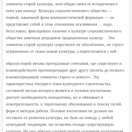
элементы старой культуры, хотя общая смена ее исторического
типа уже налицо. Культура социалистического общества —
первой, начальной фазы коммунистической формации — не
представляет собой в этом отношении исключения … надо,
безусловно, фиксировать наличие в культуре социалистического
общества заметных рецидивов традиционных культур… Эти
элементы старой культуры существуют не обособленно, не строго
ограниченно от ткани новой культуры, а переплетаются с ней.
образуя порой весьма причудливые сочетания, где существуют и
взаимодействуют противоречащие друг другу (вплоть до полного
взаимоотрицания) элементы старого и нового». Эта
характеристика текущего этапа культурного строительства,
составной частью которого является и половое воспитание,
диктует необходимость инициативы, но и обязывает к
осмотрительности, к тщательному обоснованию и поиску путей,
форм и методов работы. Половое воспитание не должно ни
отставать от развития культуры, ни быть на поводу у любой
культурной тенденции, ни оставлять позади существующую
культуру. Но оно обязано соответствовать основным позитивным