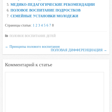
МЕДИКО-ПЕДАГОГИЧЕСКИЕ РЕКОМЕНДАЦИИ
k
p
s
ПОЛОВОЕ ВОСПИТАНИЕ ПОДРОСТКОВ
s
СЕМЕЙНЫЕ УСТАНОВКИ МОЛОДЕЖИ
n
i
Страницы статьи:
1
2
3
4
5
6
7
8
k
ПОЛОВОЕ ВОСПИТАНИЕ ДЕТЕЙ
i
←
Принципы полового воспитания
ПОЛОВАЯ ДИФФЕРЕНЦИАЦИЯ
→
Комментарий к статье