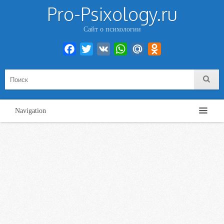
Pro-Psixology.ru
Сайт о психологии
Facebook
Twitter
VK
WhatsApp
Mail.Ru
Odnoklassniki
Navigation