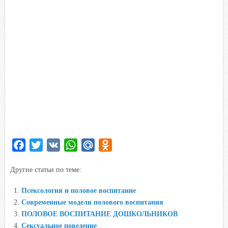
F
T
V
W
M
O
a
w
K
h
a
d
Другие статьи по теме:
c
i
a
i
n
e
t
t
l
o
Псексология и половое воспитание
b
t
s
.
k
Современные модели полового воспитания
o
e
A
R
l
ПОЛОВОЕ ВОСПИТАНИЕ ДОШКОЛЬНИКОВ
o
r
p
u
a
Сексуальное поведение