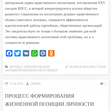
центральная задача нравственного воспитания, поставленная XXV
съездом КПСС, в которой концентрируются усилия общества
развитого социализма по воспитанию духовно-нравственного
облика советского человека, отражается эффективность
идеологической работы партийных, общественных организаций.
Это свидетельствует не только о большом значении для всей
системы нравственного воспитания этой проблемы, но и о
сложности ее решения.
F
T
V
W
M
O
a
w
K
h
a
d
c
i
a
i
n
ПРОЦЕСС ФОРМИРОВАНИЯ
ПОЛНАЯ ВЕРСИЯ СТАТЬИ
АКТИВНОЙ ЖИЗНЕННОЙ ПОЗИЦИИ
e
t
t
l
o
b
t
s
.
k
13.10.2010
ADMIN
1
o
e
A
R
l
o
r
p
u
a
ПРОЦЕСС ФОРМИРОВАНИЯ
k
p
s
ЖИЗНЕННОЙ ПОЗИЦИИ ЛИЧНОСТИ
s