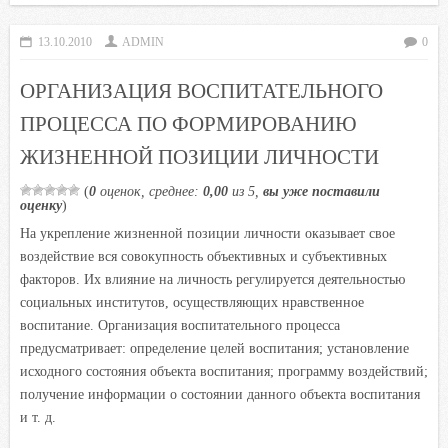
b
t
s
.
k
13.10.2010
ADMIN
0
o
e
A
R
l
o
r
p
u
a
ОРГАНИЗАЦИЯ ВОСПИТАТЕЛЬНОГО
k
p
s
ПРОЦЕССА ПО ФОРМИРОВАНИЮ
s
ЖИЗНЕННОЙ ПОЗИЦИИ ЛИЧНОСТИ
n
i
(
0
оценок, среднее:
0,00
из 5,
вы уже поставили
k
оценку
)
i
На укрепление жизненной позиции личности оказывает свое
воздействие вся совокупность объективных и субъективных
факторов. Их влияние на личность регулируется деятельностью
социальных институтов, осуществляющих нравственное
воспитание. Организация воспитательного процесса
предусматривает: определение целей воспитания; установление
исходного состояния объекта воспитания; программу воздействий;
получение информации о состоянии данного объекта воспитания
и т. д.