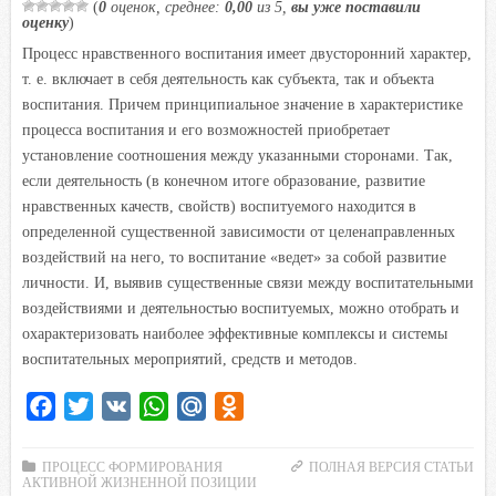
n
(
0
оценок, среднее:
0,00
из 5,
вы уже поставили
оценку
)
i
Процесс нравственного воспитания имеет двусторонний характер,
k
т. е. включает в себя деятельность как субъекта, так и объекта
i
воспитания. Причем принципиальное значение в характеристике
процесса воспитания и его возможностей приобретает
установление соотношения между указанными сторонами. Так,
если деятельность (в конечном итоге образование, развитие
нравственных качеств, свойств) воспитуемого находится в
определенной существенной зависимости от целенаправленных
воздействий на него, то воспитание «ведет» за собой развитие
личности. И, выявив существенные связи между воспитательными
воздействиями и деятельностью воспитуемых, можно отобрать и
охарактеризовать наиболее эффективные комплексы и системы
воспитательных мероприятий, средств и методов.
F
T
V
W
M
O
a
w
K
h
a
d
c
i
a
i
n
ПРОЦЕСС ФОРМИРОВАНИЯ
ПОЛНАЯ ВЕРСИЯ СТАТЬИ
АКТИВНОЙ ЖИЗНЕННОЙ ПОЗИЦИИ
e
t
t
l
o