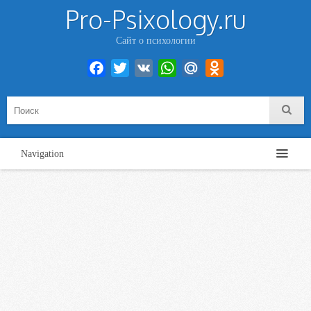
Pro-Psixology.ru
Сайт о психологии
Facebook
Twitter
VK
WhatsApp
Mail.Ru
Odnoklassniki
Navigation