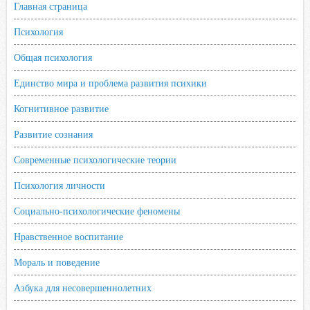
Главная страница
k
p
s
Психология
s
n
Общая психология
i
Единство мира и проблема развития психики
k
i
Когнитивное развитие
Развитие сознания
Современные психологические теории
Психология личности
Социально-психологические феномены
Нравственное воспитание
Мораль и поведение
Азбука для несовершеннолетних