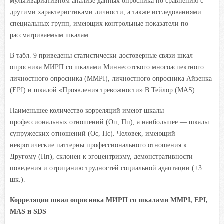
мультивариативном анализе данных опросника по сравнению с
другими характеристиками личности, а также исследованиями
специальных групп, имеющих контрольные показатели по
рассматриваемым шкалам.
В табл. 9 приведены статистически достоверные связи шкал
опросника МИРП со шкалами Миннесотского многоаспектного
личностного опросника (MMPI), личностного опросника Айзенка
(EPI) и шкалой «Проявления тревожности» В.Тейлор (MAS).
Наименьшее количество корреляций имеют шкалы
профессиональных отношений (Оп, Пп), а наибольшее — шкалы
супружеских отношений (Ос, Пс). Человек, имеющий
невротические паттерны профессионального отношения к
Другому (Пп), склонен к эгоцентризму, демонстративности
поведения и отрицанию трудностей социальной адаптации (+3
шк.).
Корреляции шкал опросника МИРП со шкалами MMPI, EPI,
MAS и SDS