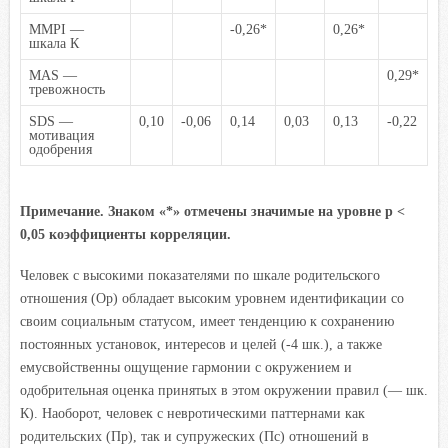
MMPI —
-0,26*
0,26*
шкала К
MAS —
0,29*
тревожность
SDS —
0,10
-0,06
0,14
0,03
0,13
-0,22
мотивация
одобрения
Примечание. Знаком «*» отмечены значимые на уровне р <
0,05 коэффициенты корреляции.
Человек с высокими показателями по шкале родительского
отношения (Ор) обладает высоким уровнем идентификации со
своим социальным статусом, имеет тенденцию к сохранению
постоянных установок, интересов и целей (-4 шк.), а также
ему
свойственны ощущение гармонии с окружением и
одобрительная оценка принятых в этом окружении правил (— шк.
К). Наоборот, человек с невротическими паттернами как
родительских (Пр), так и супружеских (Пс) отношений в