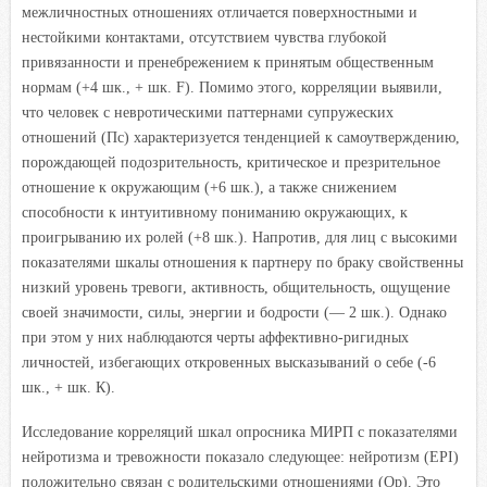
межличностных отношениях отличается поверхностными и
нестойкими контактами, отсутствием чувства глубокой
привязанности и пренебрежением к принятым общественным
нормам (+4 шк., + шк. F). Помимо этого, корреляции выявили,
что человек с невротическими паттернами супружеских
отношений (Пс) характеризуется тенденцией к самоутверждению,
порождающей подозрительность, критическое и презрительное
отношение к окружающим (+6 шк.), а также снижением
способности к интуитивному пониманию окружающих, к
проигрыванию их ролей (+8 шк.). Напротив, для лиц с высокими
показателями шкалы отношения к партнеру по браку свойственны
низкий уровень тревоги, активность, общительность, ощущение
своей значимости, силы, энергии и бодрости (— 2 шк.). Однако
при этом у них наблюдаются черты аффективно-ригидныx
личностей, избегающих откровенных высказываний о себе (-6
шк., + шк. К).
Исследование корреляций шкал опросника МИРП с показателями
нейротизма и тревожности показало следующее: нейротизм (EPI)
положительно связан с родительскими отношениями (Ор). Это