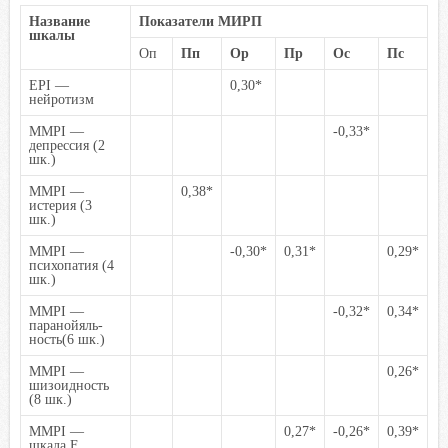
Название
Показатели МИРП
шкалы
Оп
Пп
Ор
Пр
Ос
Пс
EPI —
0,30*
нейротизм
MMPI —
-0,33*
депрессия (2
шк.)
MMPI —
0,38*
истерия (3
шк.)
MMPI —
-0,30*
0,31*
0,29*
психопатия (4
шк.)
MMPI —
-0,32*
0,34*
паранойяль-
ность(6 шк.)
MMPI —
0,26*
шизоидность
(8 шк.)
MMPI —
0,27*
-0,26*
0,39*
шкала F