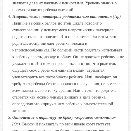
являются для них важными ценностями. Уровень знания о
нормах развития ребенка высокий.
Невротические паттерны родительского отношения
(Пр).
Наличие высоких баллов по этой шкале говорит о
существовании у испытуемого невротических паттернов
родительского отношения. Это проявляется или в том, что
родитель воспринимает ребенка плохим и
неприспособленным. По большей части родитель испытывает
к ребенку злость, досаду и обиду. Он не доверяет ребенку и не
уважает его. Это может проявляться и в том, что родитель
ощущает себя с ребенком единым целым, стремится
удовлетворить все потребности ребенка. Или, наоборот, он
требует от ребенка безоговорочного послушания, старается во
всем навязать свою точку зрения. Или в том, что родитель
старается как можно меньше вникать в дела ребенка,
оправдывая это «приучением ребенка к самостоятельной
жизни».
Отношение к партнеру по браку «хорошего семьянина»
(Ос).
Высокий показатель по этой шкале соответствует
отношению к партнеру по браку «хорошего семьянина».