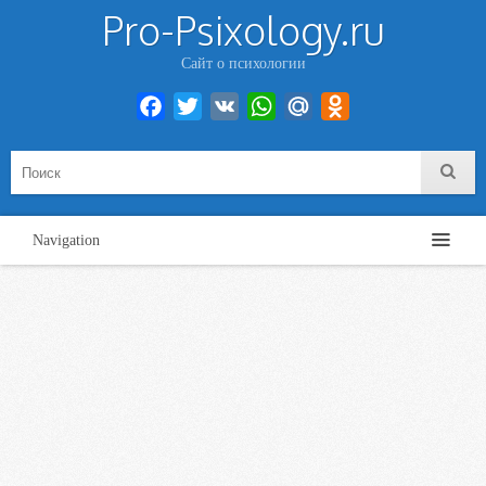
Pro-Psixology.ru
Сайт о психологии
Facebook
Twitter
VK
WhatsApp
Mail.Ru
Odnoklassniki
Navigation