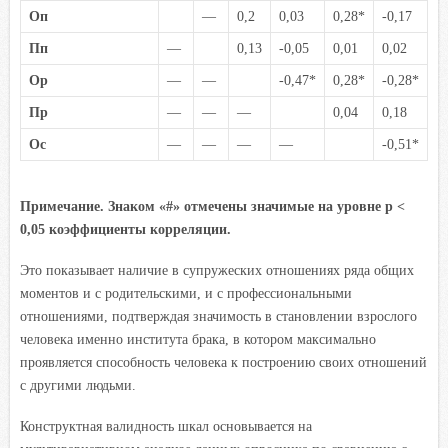
Оп
—
0,2
0,03
0,28*
-0,17
Пп
—
0,13
-0,05
0,01
0,02
Ор
—
—
-0,47*
0,28*
-0,28*
Пр
—
—
—
0,04
0,18
Ос
—
—
—
—
-0,51*
Примечание. Знаком «#» отмечены значимые на уровне р <
0,05 коэффициенты корреляции.
Это показывает наличие в супружеских отношениях ряда общих
моментов и с родительскими, и с профессиональными
отношениями, подтверждая значимость в становлении взрослого
человека именно института брака, в котором
максимально
проявляется способность человека к построению своих отношений
с другими людьми.
Конструктная валидность шкал основывается на