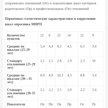
супружеских отношений (Ос) и показателями шкал паттернов
родительских (Ор) и профессиональных (Оп) отношений.
Первичные статистические характеристики и корреляции
шкал опросника МИРП
Количество
22
6
22
14
22
9
пунктов
Средние по
5,4
4,4
8,2
4,5
6,5
3,4
шкалам (25-29
лет)
Стандарт,
2,1
2,1
2,8
1,9
2,3
16
отклонения (25-29
лет)
Средние по
8,0
4,9
10,3
4,3
8,8
3,4
шкалам (30—35
лет)
Стандарт,
2,1
2,1
2,5
2,0
2,2
2,4
отклонения (30-35
лет)
Показатели
Оп
Пп
Ор
Пр
Ос
Пс