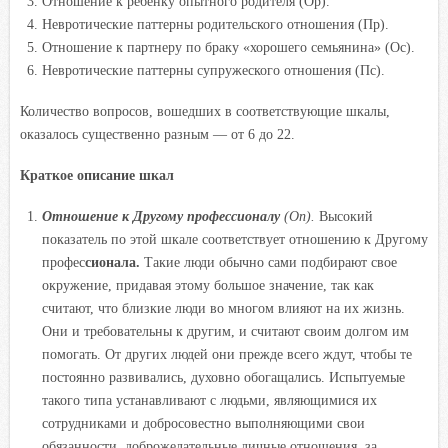
Отношение к ребенку опытного родителя (Ор).
Невротические паттерны родительского отношения (Пр).
Отношение к партнеру по браку «хорошего семьянина» (Ос).
Невротические паттерны супружеского отношения (Пс).
Количество вопросов, вошедших в соответствующие шкалы,
оказалось существенно разным — от 6 до 22.
Краткое описание шкал
Отношение к Другому профессионалу
(Оп).
Высокий
показатель по этой шкале соответствует отношению к Другому
профес
сионала.
Такие люди обычно сами подбирают свое
окружение, придавая этому большое значение, так как
считают, что близки
е люди во мно
гом влияют на их жизнь.
Они и требовательны к другим, и считают своим долгом им
помогать. От других людей они прежде всего ждут, чтобы те
постоянно развивались, духовно обогащались. Испытуемые
такого типа устанавливают с людьми, являющимися их
сотрудниками и добросовестно выполняющими свои
обязанности, доброжелательные личные отношения, за