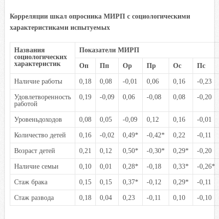
Корреляции шк
ал опросника МИРП с социологическими
характеристиками испытуемых
Названия
Показатели МИРП
социологических
характеристик
Оп
Пп
Ор
Пр
Ос
Пс
Наличие работы
0,18
0,08
-0,01
0,06
0,16
-0,23
Удовлетворенность
0,19
-0,09
0,06
-0,08
0,08
-0,20
работой
Уровеньдоходов
0,08
0,05
-0,09
0,12
0,16
-0,01
Количество детей
0,16
-0,02
0,49*
-0,42*
0,22
-0,11
Возраст детей
0,21
0,12
0,50*
-0,30*
0,29*
-0,20
Наличие семьи
0,10
0,01
0,28*
-0,18
0,33*
-0,26*
Стаж брака
0,15
0,15
0,37*
-0,12
0,29*
-0,11
Стаж развода
0,18
0,04
0,23
-0,11
0,10
-0,10