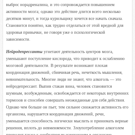
выброс норадреналина, и это сопровождается повышением
активности мозга; однако это действие длится всего несколько
десятков минут, и тогда курильщику хочется все начать сначала.
Становится понятно, как трудно отделаться от этой вредной для
здоровья привычки, не говоря уже о психологической
зависимости.
Нейродепрессанты
угнетают деятельность центров мозга,
уменьшают поступление кислорода, что приводит к ослаблению
мозговой деятельности. В результате возникают плохая
координация движений, сбивчивая речь, нечеткость мышления,
невнимательность. Многие люди не знают, что алкоголь — это
нейродепрессант. Выпив стакан вина, человек становится
шумным, возбужденным, освобождается от некоторых внутренних
тормозов и способен совершать неожиданные для себя действия.
Однако чем больше он пьет, тем сильнее снижается активность его
организма, нарушается координация движений, речи,
уменьшается способность логически мыслить и принимать верные
решения, вплоть до невменяемости. Злоупотребление алкоголем
приводит также к необратимым изменениям в организме,