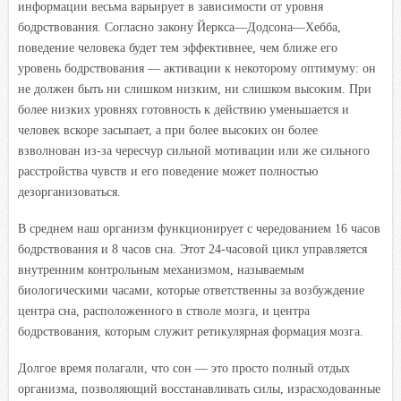
информации весьма варьирует в зависимости от уровня
бодрствования. Согласно закону Йеркса—Додсона—Хебба,
поведение человека будет тем эффективнее, чем ближе его
уровень бодрствования — активации к некоторому оптимуму: он
не должен быть ни слишком низким, ни слишком высоким. При
более низких уровнях готовность к действию уменьшается и
человек вскоре засыпает, а при более высоких он более
взволнован из-за чересчур сильной мотивации или же сильного
расстройства чувств и его поведение может полностью
дезорганизоваться.
В среднем наш организм функционирует с чередованием 16 часов
бодрствования и 8 часов сна. Этот 24-часовой цикл управляется
внутренним контрольным механизмом, называемым
биологическими часами, которые ответственны за возбуждение
центра сна, расположенного в стволе мозга, и центра
бодрствования, которым служит ретикулярная формация мозга.
Долгое время полагали, что сон — это просто полный отдых
организма, позволяющий восстанавливать силы, израсходованные