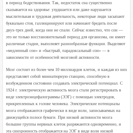
в период бодрствования. Так, недостаток сна существенно
сказывается на здоровье: ухудшается или даже нарушается
мыслительная и трудовая деятельность, некоторые люди засыпают
буквально стоя, галлюцинируют или начинают бредить после
двух-трех дней, когда они не спали. Сейчас известно, что сон —
это не только восстановительный период для организма, он имеет
различные стадии, выполняет разнообразные функции. Выделяют
«медленный сон» и «быстрый, парадоксальный сон» — в
зависимости от особенностей мозговой активности.
Мозг состоит из более чем 10 миллиардов клеток, и каждая из них
представляет собой миниатюрную станцию, способную в
возбужденном состоянии создавать электрический потенциал. С
1924 г. электрическую активность мозга стали регистрировать в
виде электроэнцефалограммы (ЭЭГ) с помощью электродов,
прикрепленных к голове человека. Электрические потенциалы
мозга отображаются графически в виде волн, записываемых на
движущейся полосе бумаги. При низкой активности мозга
большие группы нервных клеток разряжаются одновременно, и
эта синхронность отображается на ЭЭГ в виде волн низкой