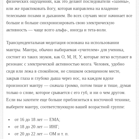
физических ощущениях, как это делают последователи «зазены»,
или же практиковать йогу, которая направлена на владение
телесными позами и дыханием. Во всех случаях мозг начинает все
больше и больше синхронизировать свою электрическую
активность — чаще всего альфа-, иногда и тета-волн.
Трансцендентальная медитация основана на использовании
мантры. Мантра, обычно выбираемая «учителем» для ученика,
состоит из таких звуков, как О, М, Н, У, которые легко вступают в
резонанс с электрической активностью мозга. Человек, удобно
сидя или лежа в спокойном, не слишком освещенном месте,
закрыв глаза и глубоко дыша через нос, на каждом вдохе
произносит мантру — сначала громко, потом тише и тише, думая
только о слове, которое срывается с его губ, и ни о чем другом.
Если вы захотите еще больше приблизиться к восточной технике,
выберите мантру, соответствующую вашей возрастной группе:
от 16 до 18 лет — ЕМА;
от 18 до 20 лет — ИНГ;
от 20 до 22 лет — ОМ и т. п.