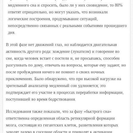
медленного сна и спросить, было ли у них сновидение, то 80%
ответят отрицательно, но могут указать, что возникали
логические построения, продумывание ситуаций,
непосредственно связанных с реальными событиями прошедшего
дня.
В этой фазе нет движений глаз, но наблюдается двигательная
активность другого рода: хождение (лунатизм) и говорение во
сне, когда человек встает с постели и, не просыпаясь, способен
разгуливать по дому, отвечать на вопросы, которые ему задают, но
после пробуждения ничего не помнит о своих ночных
приключениях. Было обнаружено, что при высокой нагрузке на
зрительный анализатор медленный сон удлиняется; это
подтверждает его участие в процессах переработки информации,
поступившей во время бодрствования.
Исследования также показали, что за фазу «быстрого сна»
ответственна определенная область ретикулярной формации
мозга, состоящая из гигантских клеток, разветвления которых
заходят далеко в соседние области и приводят к активации