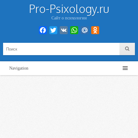
Pro-Psixology.ru
Сайт о психологии
Facebook
Twitter
VK
WhatsApp
Mail.Ru
Odnoklassniki
Navigation