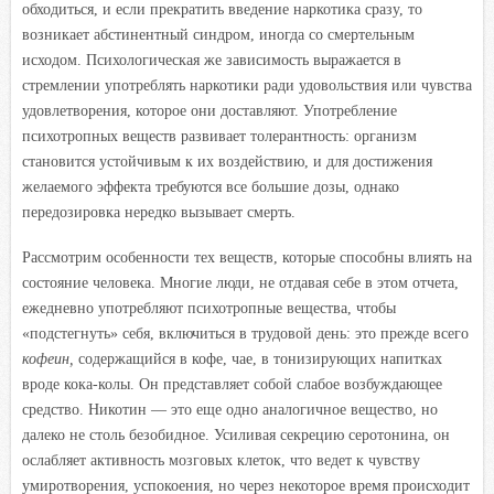
обходиться, и если прекратить введение наркотика сразу, то
возникает абстинентный синдром, иногда со смертельным
исходом. Психологическая же зависимость выражается в
стремлении употреблять наркотики ради удовольствия или чувства
удовлетворения, которое они доставляют. Употребление
психотропных веществ развивает толерантность: организм
становится устойчивым к их воздействию, и для достижения
желаемого эффекта требуются все большие дозы, однако
передозировка нередко вызывает смерть.
Рассмотрим особенности тех веществ, которые способны влиять на
состояние человека. Многие люди, не отдавая себе в этом отчета,
ежедневно употребляют психотропные вещества, чтобы
«подстегнуть» себя, включиться в трудовой день: это прежде всего
кофеин,
содержащийся в кофе, чае, в тонизирующих напитках
вроде кока-колы. Он представляет собой слабое возбуждающее
средство. Никотин — это еще одно аналогичное вещество, но
далеко не столь безобидное. Усиливая секрецию серотонина, он
ослабляет активность мозговых клеток, что ведет к чувству
умиротворения, успокоения, но через некоторое время происходит