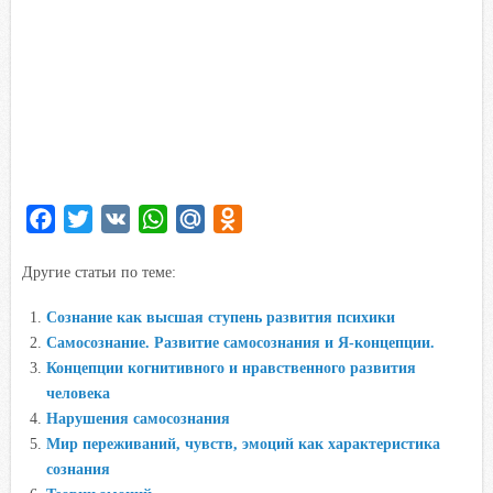
F
T
V
W
M
O
a
w
K
h
a
d
Другие статьи по теме:
c
i
a
i
n
e
t
t
l
o
Сознание как высшая ступень развития психики
b
t
s
.
k
Самосознание. Развитие самосознания и Я-концепции.
o
e
A
R
l
Концепции когнитивного и нравственного развития
o
r
p
u
a
человека
Нарушения самосознания
k
p
s
Мир переживаний, чувств, эмоций как характеристика
s
сознания
n