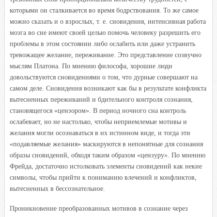
которыми он сталкивается во время бодрствования. То же самое
можно сказать и о взрослых, т. е. сновидения, интенсивная работа
мозга во сне имеют своей целью помочь человеку разрешить его
проблемы в этом состоянии либо ослабить или даже устранить
тревожащее желание, переживание. Это представление созвучно
мыслям Платона. По мнению философа, хорошие люди
довольствуются сновидениями о том, что дурные совершают на
самом деле. Сновидения возникают как бы в результате конфликта
вытесненных переживаний и бдительного контроля сознания,
становящегося «цензором». В период ночного сна контроль
ослабевает, но не настолько, чтобы неприемлемые мотивы и
желания могли осознаваться в их истинном виде, и тогда эти
«подавляемые желания» маскируются в непонятные для сознания
образы сновидений, обходя таким образом «цензуру». По мнению
Фрейда, достаточно истолковать элементы сновидений как некие
символы, чтобы прийти к пониманию влечений и конфликтов,
вытесненных в бессознательное.
Проникновение преобразованных мотивов в сознание через