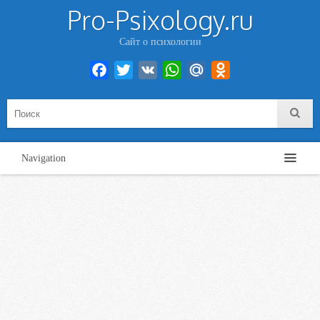
Pro-Psixology.ru
Сайт о психологии
Facebook
Twitter
VK
WhatsApp
Mail.Ru
Odnoklassniki
Navigation