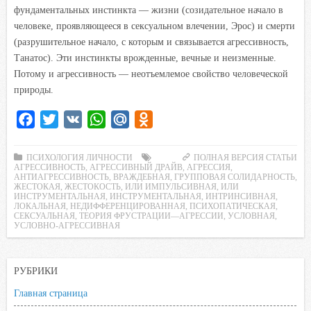
фундаментальных инстинкта — жизни (созидательное начало в
человеке, проявляющееся в сексуальном влечении, Эрос) и смерти
(разрушительное начало, с которым и связывается агрессивность,
Танатос). Эти инстинкты врожденные, вечные и неизменные.
Потому и агрессивность — неотъемлемое свойство человеческой
природы.
F
T
V
W
M
O
a
w
K
h
a
d
c
i
a
i
n
ПСИХОЛОГИЯ ЛИЧНОСТИ
ПОЛНАЯ ВЕРСИЯ СТАТЬИ
АГРЕССИВНОСТЬ
,
АГРЕССИВНЫЙ ДРАЙВ
,
АГРЕССИЯ
,
e
t
t
l
o
АНТИАГРЕССИВНОСТЬ
,
ВРАЖДЕБНАЯ
,
ГРУППОВАЯ СОЛИДАРНОСТЬ
,
ЖЕСТОКАЯ
,
ЖЕСТОКОСТЬ
,
ИЛИ ИМПУЛЬСИВНАЯ
,
ИЛИ
b
t
s
.
k
ИНСТРУМЕНТАЛЬНАЯ
,
ИНСТРУМЕНТАЛЬНАЯ
,
ИНТРИНСИВНАЯ
,
ЛОКАЛЬНАЯ
,
НЕДИФФЕРЕНЦИРОВАННАЯ
,
ПСИХОПАТИЧЕСКАЯ
,
o
e
A
R
l
СЕКСУАЛЬНАЯ
,
ТЕОРИЯ ФРУСТРАЦИИ—АГРЕССИИ
,
УСЛОВНАЯ
,
УСЛОВНО-АГРЕССИВНАЯ
o
r
p
u
a
k
p
s
s
РУБРИКИ
n
Главная страница
i