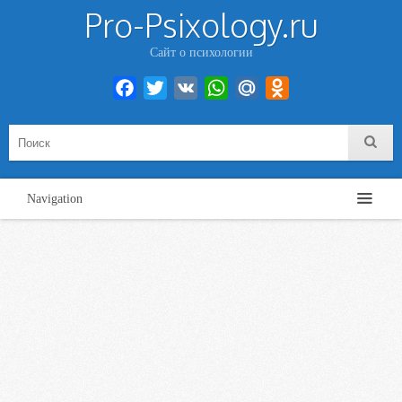
Pro-Psixology.ru
Сайт о психологии
Facebook
Twitter
VK
WhatsApp
Mail.Ru
Odnoklassniki
Navigation