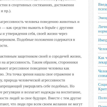
Введ
стии в спортивных состязаниях, достижении
псих
и пр.).
Эмоц
т агрессивность человека поведению животных и
Личн
и — как средство выжить в борьбе с другими
норм
ы и утверждения себя, своей жизни через
перником. Подобные положения содержатся в
Импр
ости.
Чело
 активным защитником своей и сородичей жизни,
Как ч
 на агрессивность. Таким образом, сторонники
лека
вают агрессивное поведение человека как
Чело
. Эта точка зрения нашла свое отражение в
созн
му, природа человеческой агрессивности
Соци
 запрещающий умерщвлять себе подобных. Но
Крит
е регуляции и возлагает надежды на воспитание,
Поло
ости людей за свое будущее. Вместе с тем другие
тают, что люди при всем своем желании не могут
Псих