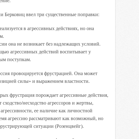
ение.
и Берковиц ввел три существенные поправки:
еализуется в агрессивных действиях, но она
м.
сии она не возникает без надлежащих условий.
щью агрессивных действий воспитывает у
ым поступкам.
грессия провоцируется фрустрацией. Она может
позицией силы» и выражением властности.
орых фрустрация порождает агрессивные действия,
т сходство/несходство агрессоров и жертвы,
агрессивности, ее наличие как личностной
ремя агрессию рассматривают как возможный, но
фрустрирующей ситуации (Розенцвейг).