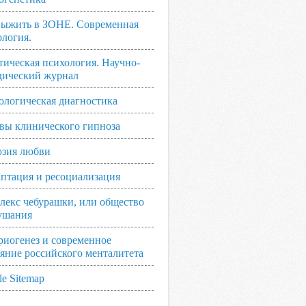
выжить в ЗОНЕ. Современная
ология.
тическая психология. Научно-
дический журнал
ологическая диагностика
вы клинического гипноза
зия любви
аптация и ресоциализация
лекс чебурашки, или общество
ушания
риогенез и современное
ояние российского менталитета
e Sitemap