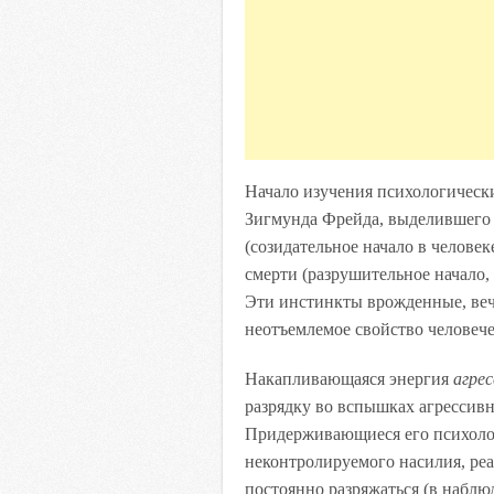
Начало изучения психологическ
Зигмунда Фрейда, выделившего
(созидательное начало в челове
смерти (разрушительное начало, 
Эти инстинкты врожденные, веч
неотъемлемое свойство человеч
Накапливающаяся энергия
агрес
разрядку во вспышках агрессивн
Придерживающиеся его психоло
неконтролируемого насилия, реа
постоянно разряжаться (в набл