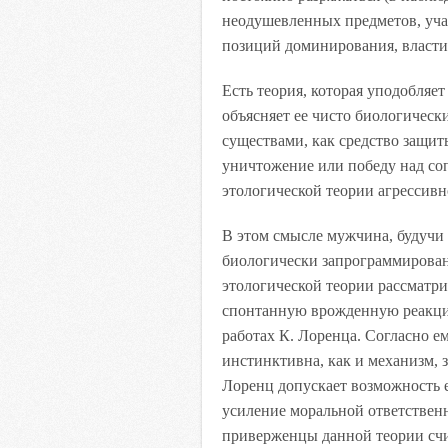
неодушевленных предметов, уча
позиций доминирования, власти 
Есть теория, которая уподобляе
объясняет ее чисто биологическ
существами, как средство защит
уничтожение или победу над со
этологической теории агрессивн
В этом смысле мужчина, будучи
биологически запрограммирован
этологической теории рассматри
спонтанную врожденную реакцию
работах К. Лоренца. Согласно е
инстинктивна, как и механизм,
Лоренц допускает возможность е
усиление моральной ответственн
приверженцы данной теории счи