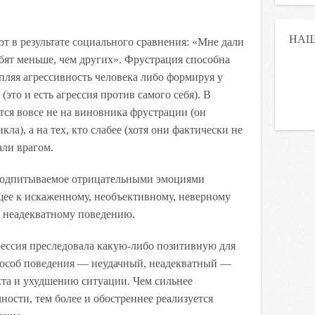
НАШ
т в результате социального сравнения: «Мне дали
бят меньше, чем других». Фрустрация способна
епляя агрессивность человека либо формируя у
это и есть агрессия против самого себя). В
тся вовсе не на виновника фрустрации (он
кла), а на тех, кто слабее (хотя они фактически не
али врагом.
подпитываемое отрицательными эмоциями
щее к искаженному, необъективному, неверному
 неадекватному поведению.
грессия преследовала какую-либо позитивную для
пособ поведения — неудачный, неадекватный —
та и ухудшению ситуации. Чем сильнее
ности, тем более и обостреннее реализуется