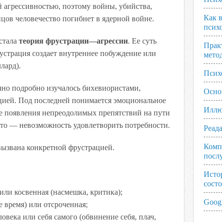
й агрессивностью, поэтому войны, убийства,
Как 
цов человечество погибнет в ядерной войне.
псих
стала
теория фрустрации—агрессии
. Ее суть
Прак
фрустрация создает внутреннее побуждение или
мето
лард).
Псих
чно подробно изучалось бихевиористами,
Осно
цией. Под последней понимается эмоциональное
Иллю
ае появления непреодолимых препятствий на пути
то — невозможность удовлетворить потребности.
Реад
Комп
вызвана конкретной фрустрацией.
посл
Исто
сост
) или косвенная (насмешка, критика);
Googl
е время) или отсроченная;
овека или себя самого (обвинение себя, плач,