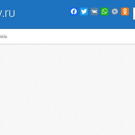
.ru
Facebook
Twitter
VK
WhatsApp
Mail.Ru
Od
вязь