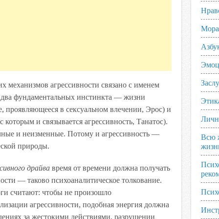
Нрав
Мора
Азбу
Эмоц
Заслу
их механизмов агрессивности связано с именем
 два фундаментальных инстинкта — жизни
Этик
ке, проявляющееся в сексуальном влечении, Эрос) и
Личн
с которым и связывается агрессивность, Танатос).
ные и неизменные. Потому и агрессивность —
Всю 
еской природы.
жизн
Псих
сивного драйва
время от времени должна получать
реко
ости — таково психоаналитическое толкование.
Псих
ги считают: чтобы не произошло
лизации агрессивности, подобная энергия должна
Инст
юдениях за жестокими действиями, разрушении