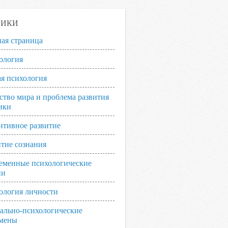
РИКИ
ная страница
ология
я психология
ство мира и проблема развития
ики
итивное развитие
итие сознания
еменные психологические
ии
ология личности
ально-психологические
мены