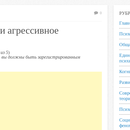
РУБ
0
Глав
и агрессивное
Псих
Обща
из 5
)
Един
ь, вы должны быть зарегистрированным
псих
Когн
Разв
Совр
теор
Псих
Соци
фено