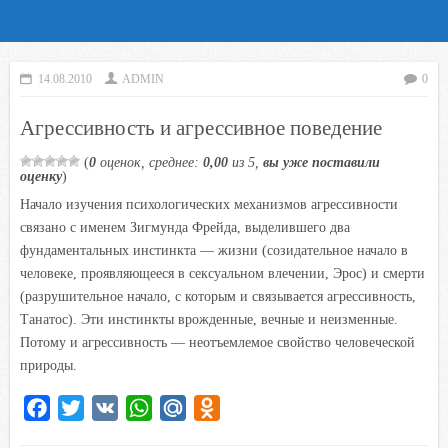
14.08.2010
ADMIN
0
Агрессивность и агрессивное поведение
(
0
оценок, среднее:
0,00
из 5,
вы уже поставили
оценку
)
Начало изучения психологических механизмов агрессивности
связано с именем Зигмунда Фрейда, выделившего два
фундаментальных инстинкта — жизни (созидательное начало в
человеке, проявляющееся в сексуальном влечении, Эрос) и смерти
(разрушительное начало, с которым и связывается агрессивность,
Танатос). Эти инстинкты врожденные, вечные и неизменные.
Потому и агрессивность — неотъемлемое свойство человеческой
природы.
F
T
V
W
M
O
a
w
K
h
a
d