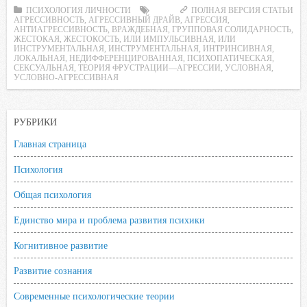
c
i
a
i
n
ПСИХОЛОГИЯ ЛИЧНОСТИ
ПОЛНАЯ ВЕРСИЯ СТАТЬИ
АГРЕССИВНОСТЬ
,
АГРЕССИВНЫЙ ДРАЙВ
,
АГРЕССИЯ
,
e
t
t
l
o
АНТИАГРЕССИВНОСТЬ
,
ВРАЖДЕБНАЯ
,
ГРУППОВАЯ СОЛИДАРНОСТЬ
,
ЖЕСТОКАЯ
,
ЖЕСТОКОСТЬ
,
ИЛИ ИМПУЛЬСИВНАЯ
,
ИЛИ
b
t
s
.
k
ИНСТРУМЕНТАЛЬНАЯ
,
ИНСТРУМЕНТАЛЬНАЯ
,
ИНТРИНСИВНАЯ
,
ЛОКАЛЬНАЯ
,
НЕДИФФЕРЕНЦИРОВАННАЯ
,
ПСИХОПАТИЧЕСКАЯ
,
o
e
A
R
l
СЕКСУАЛЬНАЯ
,
ТЕОРИЯ ФРУСТРАЦИИ—АГРЕССИИ
,
УСЛОВНАЯ
,
УСЛОВНО-АГРЕССИВНАЯ
o
r
p
u
a
k
p
s
s
РУБРИКИ
n
Главная страница
i
k
Психология
i
Общая психология
Единство мира и проблема развития психики
Когнитивное развитие
Развитие сознания
Современные психологические теории