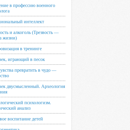
ение в профессию военного
олога
иональный интеллект
ость и алкоголь (Трезвость —
а жизни)
овизация в тренинге
век, играющий в песок
увства превратить в чудо —
рство
век двусмысленный. Археология
ания
логический психологизм.
ический анализ
вое воспитание детей
огенетика