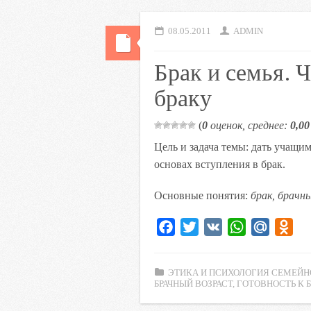
08.05.2011
ADMIN
Брак и семья. Ч
браку
(
0
оценок, среднее:
0,00
Цель и задача темы: дать учащи
основах вступления в брак.
Основные понятия:
брак, брачн
F
T
V
W
M
O
a
w
K
h
a
d
c
i
a
i
n
ЭТИКА И ПСИХОЛОГИЯ СЕМЕЙН
e
t
t
l
o
БРАЧНЫЙ ВОЗРАСТ
,
ГОТОВНОСТЬ К Б
b
t
s
.
k