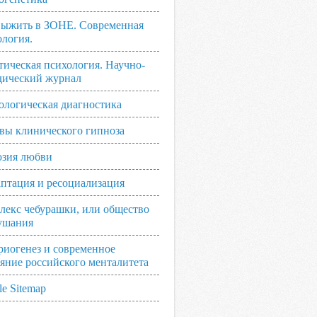
выжить в ЗОНЕ. Современная
ология.
тическая психология. Научно-
дический журнал
ологическая диагностика
вы клинического гипноза
зия любви
аптация и ресоциализация
лекс чебурашки, или общество
ушания
риогенез и современное
ояние российского менталитета
e Sitemap