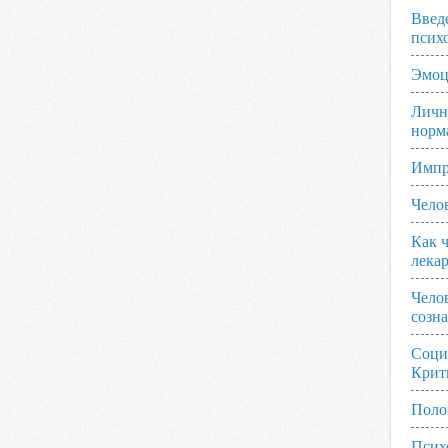
Введ
псих
Эмоц
Личн
норм
Импр
Чело
Как ч
лека
Чело
созн
Соци
Крит
Поло
Псих