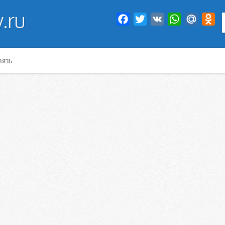
.ru
Facebook
Twitter
VK
WhatsApp
Mail.Ru
Od
вязь