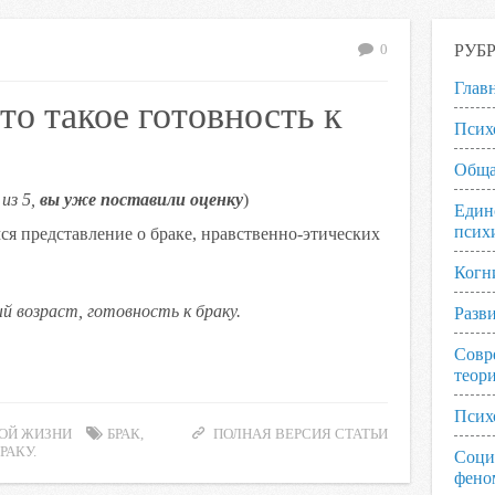
РУБ
0
Глав
то такое готовность к
Псих
Обща
из 5,
вы уже поставили оценку
)
Един
псих
мся представление о браке, нравственно-этических
Когн
ый возраст, готовность к браку.
Разв
Совр
теор
Псих
ОЙ ЖИЗНИ
БРАК
,
ПОЛНАЯ ВЕРСИЯ СТАТЬИ
РАКУ.
Соци
фено