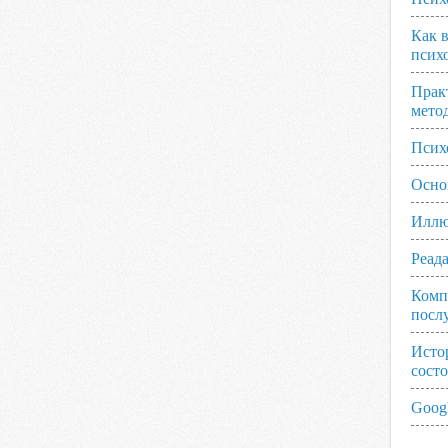
Как 
псих
Прак
мето
Псих
Осно
Иллю
Реад
Комп
посл
Исто
сост
Googl