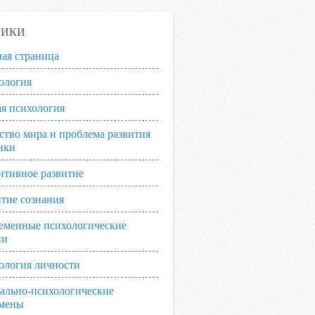
РИКИ
ная страница
ология
я психология
ство мира и проблема развития
ики
итивное развитие
итие сознания
еменные психологические
ии
ология личности
ально-психологические
мены