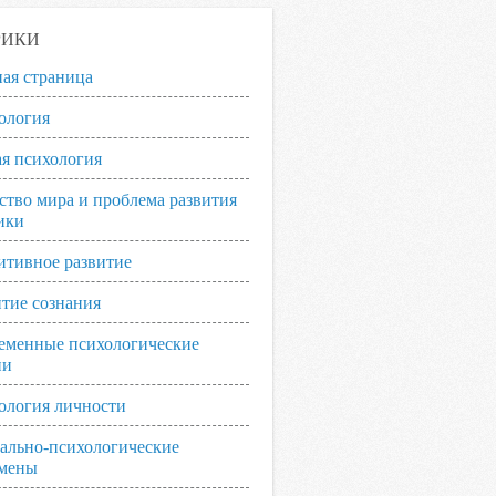
РИКИ
ная страница
ология
я психология
ство мира и проблема развития
ики
итивное развитие
итие сознания
еменные психологические
ии
ология личности
ально-психологические
мены