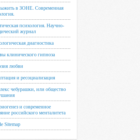
выжить в ЗОНЕ. Современная
ология.
тическая психология. Научно-
дический журнал
ологическая диагностика
вы клинического гипноза
зия любви
аптация и ресоциализация
лекс чебурашки, или общество
ушания
риогенез и современное
ояние российского менталитета
e Sitemap