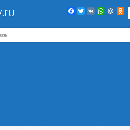
.ru
Facebook
Twitter
VK
WhatsApp
Mail.Ru
Od
вязь