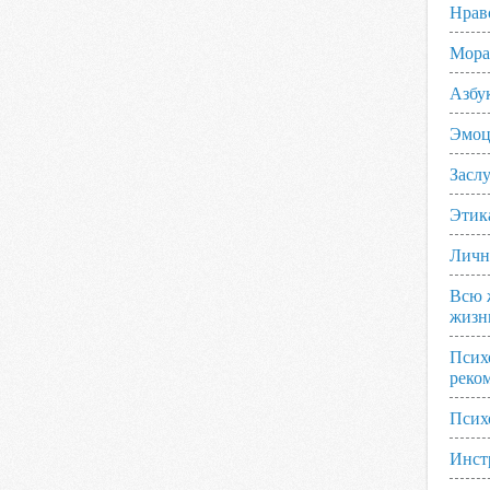
Нрав
Мора
Азбу
Эмоц
Заслу
Этик
Личн
Всю 
жизн
Псих
реко
Псих
Инст