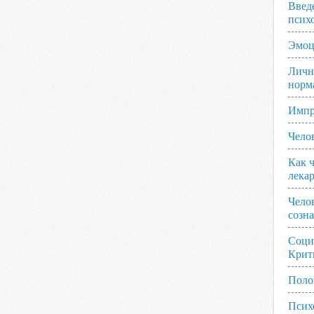
Введ
псих
Эмоц
Личн
норм
Импр
Чело
Как ч
лека
Чело
созн
Соци
Крит
Поло
Псих