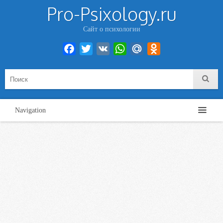
Pro-Psixology.ru
Сайт о психологии
Facebook
Twitter
VK
WhatsApp
Mail.Ru
Odnoklassniki
Navigation