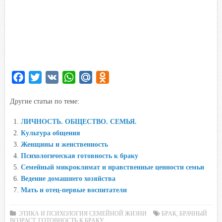
F
T
V
W
M
O
a
w
K
h
a
d
Другие статьи по теме:
c
i
a
i
n
e
t
t
l
o
ЛИЧНОСТЬ. ОБЩЕСТВО. СЕМЬЯ.
b
t
s
.
k
Культура общения
o
e
A
R
l
Женщины и женственность
o
r
p
u
a
Психологическая готовность к браку
Семейный микроклимат и нравственные ценности семьи
k
p
s
Ведение домашнего хозяйства
s
Мать и отец-первые воспитатели
n
i
ЭТИКА И ПСИХОЛОГИЯ СЕМЕЙНОЙ ЖИЗНИ
БРАК
,
БРАЧНЫЙ
k
ВОЗРАСТ
,
ГОТОВНОСТЬ К БРАКУ.