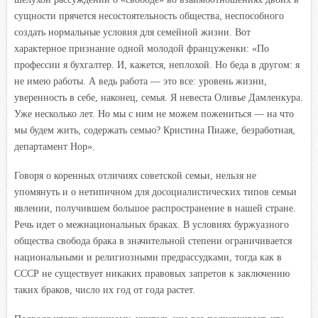
сущности прячется несостоятельность общества, неспособного
создать нормальные условия для семейной жизни. Вот
характерное признание одной молодой француженки: «По
профессии я бухгалтер. И, кажется, неплохой. Но беда в другом: я
не имею работы. А ведь работа — это все: уровень жизни,
уверенность в себе, наконец, семья. Я невеста Оливье Дамленкура.
Уже несколько лет. Но мы с ним не можем пожениться — на что
мы будем жить, содержать семью? Кристина Пиаже, безработная,
департамент Нор».
Говоря о коренных отличиях советской семьи, нельзя не
упомянуть и о нетипичном для досоциалистических типов семьи
явлении, получившем большое распространение в нашей стране.
Речь идет о межнациональных браках. В условиях буржуазного
общества свобода брака в значительной степени ограничивается
национальными и религиозными предрассудками, тогда как в
СССР не существует никаких правовых запретов к заключению
таких браков, число их год от года растет.