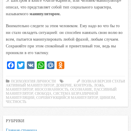
Э. Шостром в книге «Анти-Карнеги, или Человек-манипулятор»
описал, что представляет собой тип социального характера,
называемого
манипулятором.
Внимательно следите за этим человеком. Ему надо во что бы то
ни стало овладеть ситуацией: он способен навязать свою волю во
всем, пытается манипулировать любой фразой, любым случаем.
Сохраняйте при этом спокойный и приветливый тон, ведь вы
проникли в его тактику.
F
T
V
W
M
O
a
w
K
h
a
d
c
i
a
i
n
ПСИХОЛОГИЯ ЛИЧНОСТИ
ПОЛНАЯ ВЕРСИЯ СТАТЬИ
АКТИВНЫЙ МАНИПУЛЯТОР
,
ДОВЕРИЕ
,
КОНТРОЛЬ
,
ЛОЖЬ
,
e
t
t
l
o
МАНИПУЛЯТОР
,
НЕОСОЗНАННОСТЬ
,
ОСОЗНАНИЕ
,
ПАССИВНЫЙ
МАНИПУЛЯТОР
,
СВОБОДА
,
СИСТЕМА БЕЗРАЗЛИЧНОЙ
b
t
s
.
k
МАНИПУЛЯЦИИ
,
СОРЕВНУЮЩИЙСЯ МАНИПУЛЯТОР
,
ЦИНИЗМ
,
ЧЕСТНОСТЬ
o
e
A
R
l
o
r
p
u
a
k
p
s
РУБРИКИ
s
Главная страница