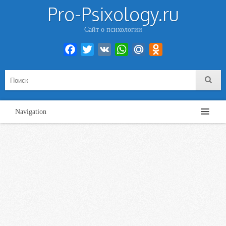
Pro-Psixology.ru
Сайт о психологии
Facebook
Twitter
VK
WhatsApp
Mail.Ru
Odnoklassniki
Navigation