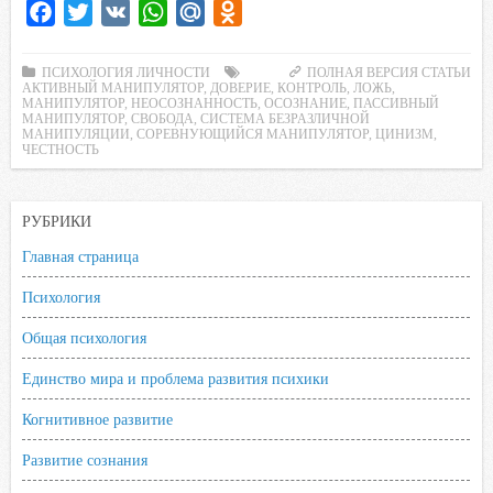
F
T
V
W
M
O
a
w
K
h
a
d
c
i
a
i
n
ПСИХОЛОГИЯ ЛИЧНОСТИ
ПОЛНАЯ ВЕРСИЯ СТАТЬИ
АКТИВНЫЙ МАНИПУЛЯТОР
,
ДОВЕРИЕ
,
КОНТРОЛЬ
,
ЛОЖЬ
,
e
t
t
l
o
МАНИПУЛЯТОР
,
НЕОСОЗНАННОСТЬ
,
ОСОЗНАНИЕ
,
ПАССИВНЫЙ
МАНИПУЛЯТОР
,
СВОБОДА
,
СИСТЕМА БЕЗРАЗЛИЧНОЙ
b
t
s
.
k
МАНИПУЛЯЦИИ
,
СОРЕВНУЮЩИЙСЯ МАНИПУЛЯТОР
,
ЦИНИЗМ
,
ЧЕСТНОСТЬ
o
e
A
R
l
o
r
p
u
a
k
p
s
РУБРИКИ
s
Главная страница
n
Психология
i
k
Общая психология
i
Единство мира и проблема развития психики
Когнитивное развитие
Развитие сознания