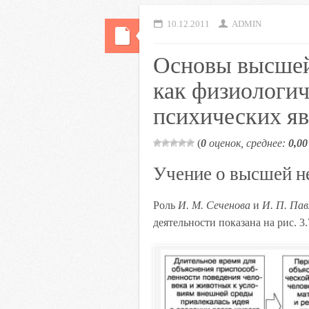
10.12.2011
ADMIN
Основы высшей
как физиологич
психических я
(
0
оценок, среднее:
0,00
Учение о высшей н
Роль
И. М. Сеченова
и
И. П. Пав
деятельности показана на рис. 3.