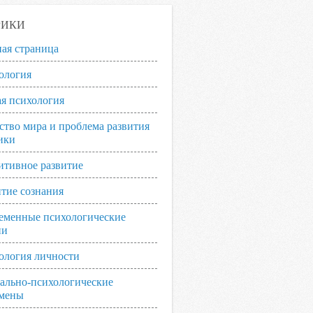
РИКИ
ная страница
ология
я психология
ство мира и проблема развития
ики
итивное развитие
итие сознания
еменные психологические
ии
ология личности
ально-психологические
мены