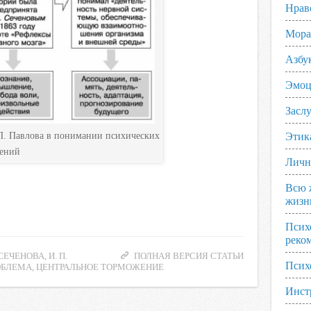
Нрав
Мора
Азбу
Эмоц
Заслу
 П. Павлова в понимании психических
Этик
лений
Личн
Всю 
жизн
Псих
реко
 СЕЧЕНОВА
,
И. П.
ПОЛНАЯ ВЕРСИЯ СТАТЬИ
Псих
ОБЛЕМА
,
ЦЕНТРАЛЬНОЕ ТОРМОЖЕНИЕ
Инст