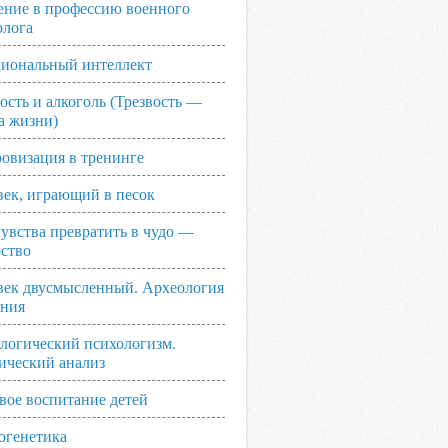
ение в профессию военного
олога
иональный интеллект
ость и алкоголь (Трезвость —
а жизни)
овизация в тренинге
век, играющий в песок
увства превратить в чудо —
рство
век двусмысленный. Археология
ания
логический психологизм.
ический анализ
вое воспитание детей
огенетика