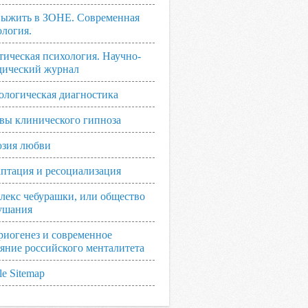
выжить в ЗОНЕ. Современная
ология.
тическая психология. Научно-
дический журнал
ологическая диагностика
вы клинического гипноза
зия любви
аптация и ресоциализация
лекс чебурашки, или общество
ушания
риогенез и современное
ояние российского менталитета
e Sitemap