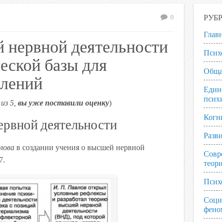
РУБ
0
Глав
 нервной деятельности
Псих
еской базы для
Обща
влений
Един
псих
из 5,
вы уже поставили оценку
)
Когн
ервной деятельности
Разв
лова
в создании учения о высшей нервной
Совр
7.
теор
Псих
Соци
фено