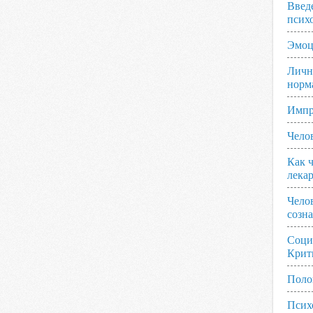
Введ
псих
Эмоц
Личн
норм
Импр
Чело
Как ч
лека
Чело
созн
Соци
Крит
Поло
Псих