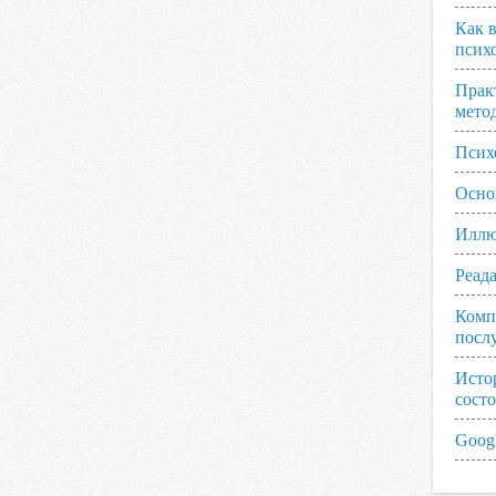
Как 
псих
Прак
мето
Псих
Осно
Иллю
Реад
Комп
посл
Исто
сост
Googl