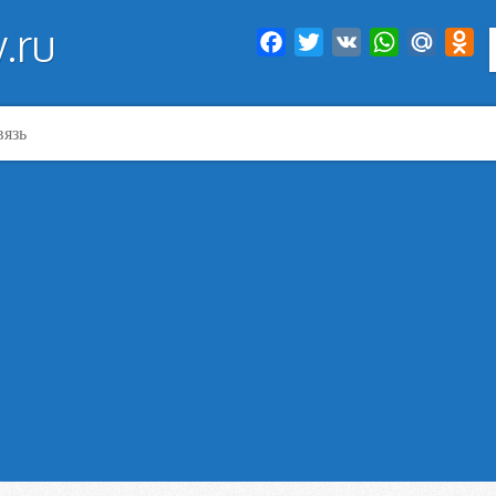
.ru
Facebook
Twitter
VK
WhatsApp
Mail.Ru
Od
вязь