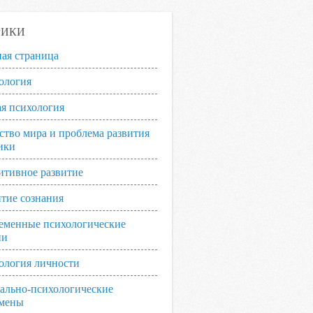
РИКИ
ная страница
ология
я психология
ство мира и проблема развития
ики
итивное развитие
итие сознания
еменные психологические
ии
ология личности
ально-психологические
мены