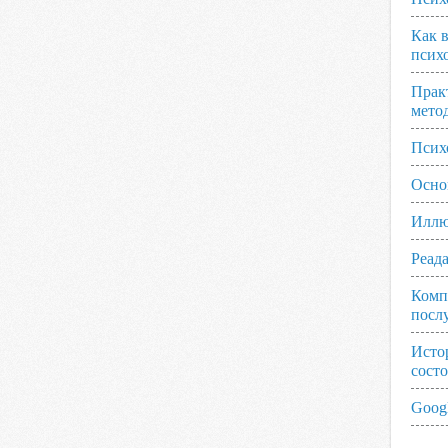
Как 
псих
Прак
мето
Псих
Осно
Иллю
Реад
Комп
посл
Исто
сост
Googl