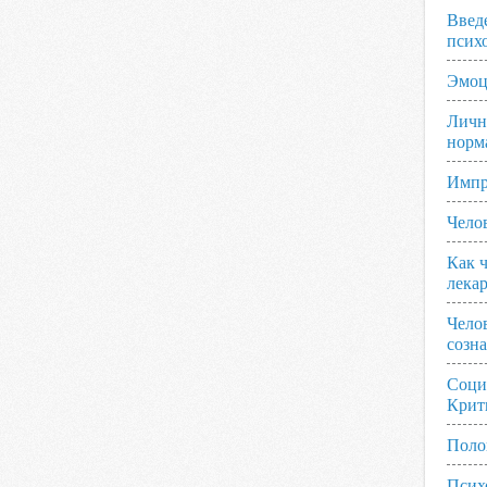
Введ
псих
Эмоц
Личн
норм
Импр
Чело
Как ч
лека
Чело
созн
Соци
Крит
Поло
Псих