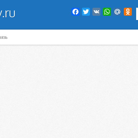
.ru
Facebook
Twitter
VK
WhatsApp
Mail.Ru
Od
вязь