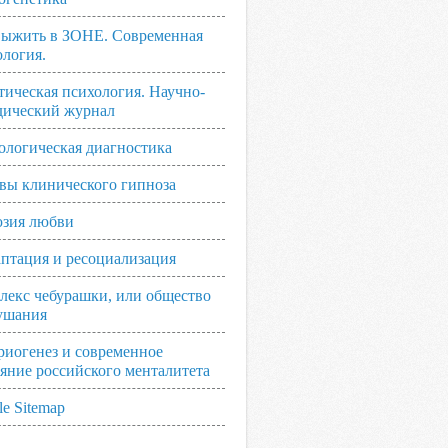
выжить в ЗОНЕ. Современная
ология.
тическая психология. Научно-
дический журнал
ологическая диагностика
вы клинического гипноза
зия любви
аптация и ресоциализация
лекс чебурашки, или общество
ушания
риогенез и современное
ояние российского менталитета
e Sitemap