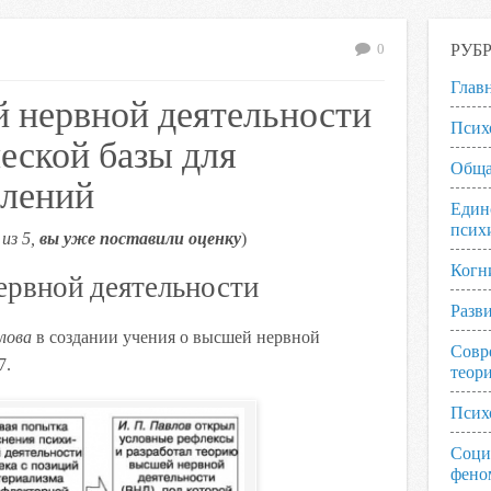
РУБ
0
Глав
 нервной деятельности
Псих
еской базы для
Обща
влений
Един
псих
из 5,
вы уже поставили оценку
)
Когн
ервной деятельности
Разв
лова
в создании учения о высшей нервной
Совр
7.
теор
Псих
Соци
фено