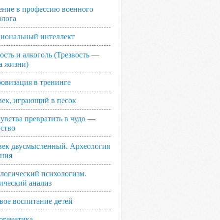
ение в профессию военного
олога
иональный интеллект
ость и алкоголь (Трезвость —
а жизни)
овизация в тренинге
век, играющий в песок
увства превратить в чудо —
рство
век двусмысленный. Археология
ания
логический психологизм.
ический анализ
вое воспитание детей
огенетика