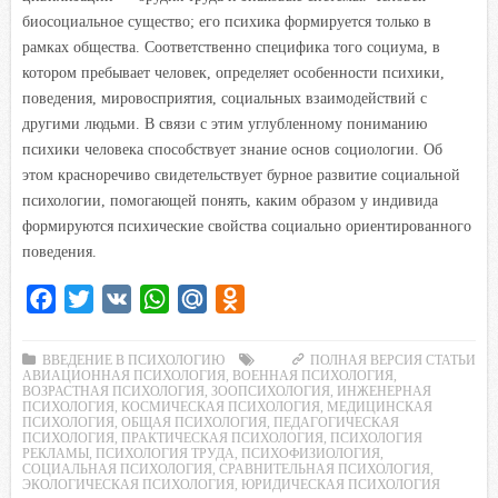
биосоциальное существо; его психика формируется только в
рамках общества. Соответственно специфика того социума, в
котором пребывает человек, определяет особенности психики,
поведения, мировосприятия, социальных взаимодействий с
другими людьми. В связи с этим углубленному пониманию
психики человека способствует знание основ социологии. Об
этом красноречиво свидетельствует бурное развитие социальной
психологии, помогающей понять, каким образом у индивида
формируются психические свойства социально ориентированного
поведения.
F
T
V
W
M
O
a
w
K
h
a
d
c
i
a
i
n
ВВЕДЕНИЕ В ПСИХОЛОГИЮ
ПОЛНАЯ ВЕРСИЯ СТАТЬИ
АВИАЦИОННАЯ ПСИХОЛОГИЯ
,
ВОЕННАЯ ПСИХОЛОГИЯ
,
e
t
t
l
o
ВОЗРАСТНАЯ ПСИХОЛОГИЯ
,
ЗООПСИХОЛОГИЯ
,
ИНЖЕНЕРНАЯ
ПСИХОЛОГИЯ
,
КОСМИЧЕСКАЯ ПСИХОЛОГИЯ
,
МЕДИЦИНСКАЯ
b
t
s
.
k
ПСИХОЛОГИЯ
,
ОБЩАЯ ПСИХОЛОГИЯ
,
ПЕДАГОГИЧЕСКАЯ
ПСИХОЛОГИЯ
,
ПРАКТИЧЕСКАЯ ПСИХОЛОГИЯ
,
ПСИХОЛОГИЯ
o
e
A
R
l
РЕКЛАМЫ
,
ПСИХОЛОГИЯ ТРУДА
,
ПСИХОФИЗИОЛОГИЯ
,
СОЦИАЛЬНАЯ ПСИХОЛОГИЯ
o
r
p
u
,
СРАВНИТЕЛЬНАЯ ПСИХОЛОГИЯ
a
,
ЭКОЛОГИЧЕСКАЯ ПСИХОЛОГИЯ
,
ЮРИДИЧЕСКАЯ ПСИХОЛОГИЯ