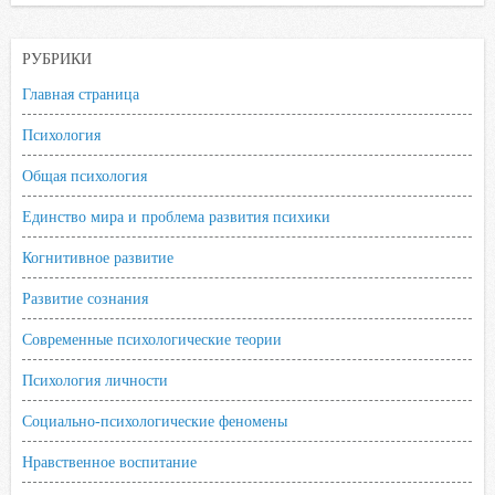
k
p
s
s
РУБРИКИ
n
i
Главная страница
k
Психология
i
Общая психология
Единство мира и проблема развития психики
Когнитивное развитие
Развитие сознания
Современные психологические теории
Психология личности
Социально-психологические феномены
Нравственное воспитание