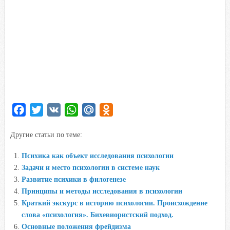
F
T
V
W
M
O
a
w
K
h
a
d
Другие статьи по теме:
c
i
a
i
n
e
t
t
l
o
Психика как объект исследования психологии
b
t
s
.
k
Задачи и место психологии в системе наук
o
e
A
R
l
Развитие психики в филогенезе
o
r
p
u
a
Принципы и методы исследования в психологии
Краткий экскурс в историю психологии. Происхождение
k
p
s
слова «психология». Бихевиористский подход.
s
Основные положения фрейдизма
n