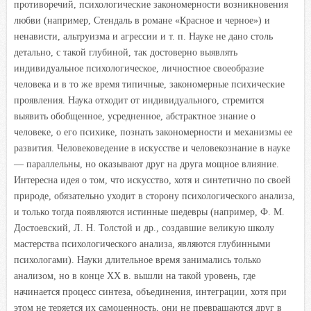
противоречий, психологические закономерности возникновения
любви (например, Стендаль в романе «Красное и черное») и
ненависти, альтруизма и агрессии и т. п. Науке не дано столь
детально, с такой глубиной, так достоверно выявлять
индивидуальное психологическое, личностное своеобразие
человека и в то же время типичные, закономерные психические
проявления. Наука отходит от индивидуального, стремится
выявить обобщенное, усредненное, абстрактное знание о
человеке, о его психике, познать закономерности и механизмы ее
развития. Человековедение в искусстве и человекознание в науке
— параллельны, но оказывают друг на друга мощное влияние.
Интересна идея о том, что искусство, хотя и синтетично по своей
природе, обязательно уходит в сторону психологического анализа,
и только тогда появляются истинные шедевры (например, Ф. М.
Достоевский, Л. Н. Толстой и др., создавшие великую школу
мастерства психологического анализа, являются глубинными
психологами). Науки длительное время занимались только
анализом, но в конце XX в. вышли на такой уровень, где
начинается процесс синтеза, объединения, интеграции, хотя при
этом не теряется их самоценность, они не превращаются друг в