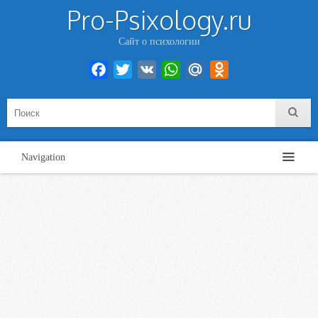
Pro-Psixology.ru
Сайт о психологии
Facebook
Twitter
VK
WhatsApp
Mail.Ru
Odnoklassniki
Navigation