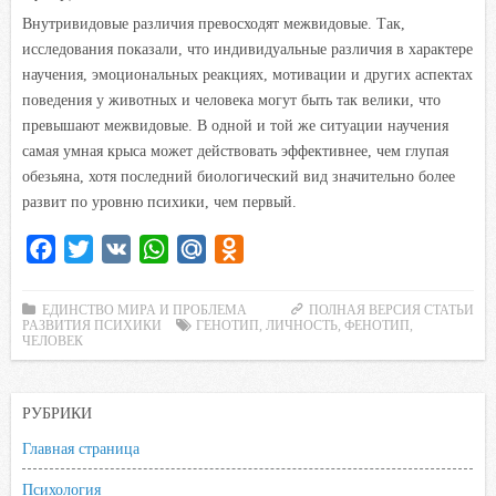
Внутривидовые различия превосходят межвидовые. Так,
исследования показали, что индивидуальные различия в характере
научения, эмоциональных реакциях, мотивации и других аспектах
поведения у животных и человека могут быть так велики, что
превышают межвидовые. В одной и той же ситуации научения
самая умная крыса может действовать эффективнее, чем глупая
обезьяна, хотя последний биологический вид значительно более
развит по уровню психики, чем первый.
F
T
V
W
M
O
a
w
K
h
a
d
c
i
a
i
n
ЕДИНСТВО МИРА И ПРОБЛЕМА
ПОЛНАЯ ВЕРСИЯ СТАТЬИ
РАЗВИТИЯ ПСИХИКИ
ГЕНОТИП
,
ЛИЧНОСТЬ
,
ФЕНОТИП
,
e
t
t
l
o
ЧЕЛОВЕК
b
t
s
.
k
o
e
A
R
l
РУБРИКИ
o
r
p
u
a
Главная страница
k
p
s
s
Психология