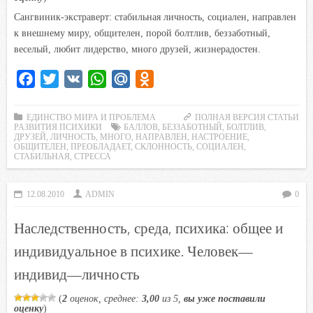
n
Сангвиник-экстраверт: стабильная личность, социален, направлен
i
к внешнему миру, общителен, порой болтлив, беззаботный,
k
веселый, любит лидерство, много друзей, жизнерадостен.
i
F
T
V
W
M
O
a
w
K
h
a
d
c
i
a
i
n
ЕДИНСТВО МИРА И ПРОБЛЕМА
ПОЛНАЯ ВЕРСИЯ СТАТЬИ
РАЗВИТИЯ ПСИХИКИ
БАЛЛОВ
,
БЕЗЗАБОТНЫЙ
,
БОЛТЛИВ
,
e
t
t
l
o
ДРУЗЕЙ
,
ЛИЧНОСТЬ
,
МНОГО
,
НАПРАВЛЕН
,
НАСТРОЕНИЕ
,
ОБЩИТЕЛЕН
,
ПРЕОБЛАДАЕТ
,
СКЛОННОСТЬ
,
СОЦИАЛЕН
,
b
t
s
.
k
СТАБИЛЬНАЯ
,
СТРЕССА
o
e
A
R
l
o
r
p
u
a
12.08.2010
ADMIN
0
k
p
s
s
Наследственность, среда, психика: общее и
n
индивидуальное в психике. Человек—
i
индивид—личность
k
i
(
2
оценок, среднее:
3,00
из 5,
вы уже поставили
оценку
)