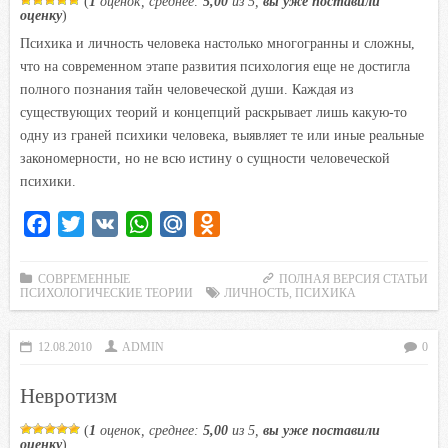
(
1
оценок, среднее:
5,00
из 5,
вы уже поставили
оценку
)
k
Психика и личность человека настолько многогранны и сложны,
i
что на современном этапе развития психология еще не достигла
полного познания тайн человеческой души. Каждая из
существующих теорий и концепций раскрывает лишь какую-то
одну из граней психики человека, выявляет те или иные реальные
закономерности, но не всю истину о сущности человеческой
психики.
F
T
V
W
M
O
a
w
K
h
a
d
c
i
a
i
n
СОВРЕМЕННЫЕ
ПОЛНАЯ ВЕРСИЯ СТАТЬИ
ПСИХОЛОГИЧЕСКИЕ ТЕОРИИ
ЛИЧНОСТЬ
,
ПСИХИКА
e
t
t
l
o
b
t
s
.
k
12.08.2010
ADMIN
0
o
e
A
R
l
o
r
p
u
a
Невротизм
k
p
s
(
1
оценок, среднее:
5,00
из 5,
вы уже поставили
s
оценку
)