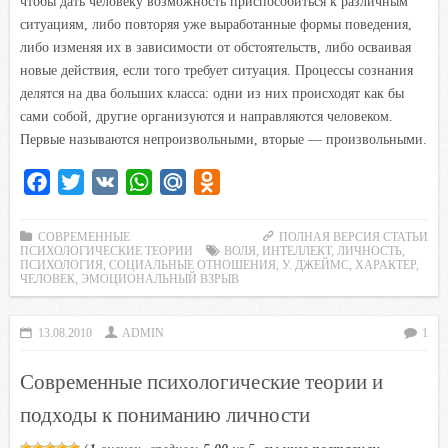
чтобы дать человеку возможность приспособиться к различным
ситуациям, либо повторяя уже выработанные формы поведения,
либо изменяя их в зависимости от обстоятельств, либо осваивая
новые действия, если того требует ситуация. Процессы сознания
делятся на два больших класса: одни из них происходят как бы
сами собой, другие организуются и направляются человеком.
Первые называются непроизвольными, вторые — произвольными.
F
T
V
W
M
O
a
w
K
h
a
d
c
i
a
i
n
СОВРЕМЕННЫЕ
ПОЛНАЯ ВЕРСИЯ СТАТЬИ
ПСИХОЛОГИЧЕСКИЕ ТЕОРИИ
ВОЛЯ
,
ИНТЕЛЛЕКТ
,
ЛИЧНОСТЬ
,
e
t
t
l
o
ПСИХОЛОГИЯ
,
СОЦИАЛЬНЫЕ ОТНОШЕНИЯ
,
У. ДЖЕЙМС
,
ХАРАКТЕР
,
ЧЕЛОВЕК
,
ЭМОЦИОНАЛЬНЫЙ ВЗРЫВ
b
t
s
.
k
o
e
A
R
l
13.08.2010
ADMIN
1
o
r
p
u
a
k
p
s
Современные психологические теории и
s
подходы к пониманию личности
n
i