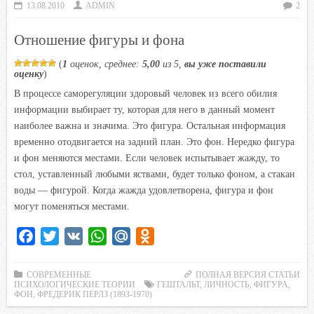
13.08.2010
ADMIN
2
o
e
A
R
l
o
r
p
u
a
Отношение фигуры и фона
k
p
s
(
1
оценок, среднее:
5,00
из 5,
вы уже поставили
s
оценку
)
n
В процессе саморегуляции здоровый человек из всего обилия
i
информации выбирает ту, которая для него в данный момент
k
наиболее важна и значима. Это фигура. Остальная информация
i
временно отодвигается на задний план. Это фон. Нередко фигура
и фон меняются местами. Если человек испытывает жажду, то
стол, уставленный любыми яствами, будет только фоном, а стакан
воды — фигурой. Когда жажда удовлетворена, фигура и фон
могут поменяться местами.
F
T
V
W
M
O
a
w
K
h
a
d
c
i
a
i
n
СОВРЕМЕННЫЕ
ПОЛНАЯ ВЕРСИЯ СТАТЬИ
ПСИХОЛОГИЧЕСКИЕ ТЕОРИИ
ГЕШТАЛЬТ
,
ЛИЧНОСТЬ
,
ФИГУРА
,
e
t
t
l
o
ФОН
,
ФРЕДЕРИК ПЕРЛЗ (1893-1970)
b
t
s
.
k