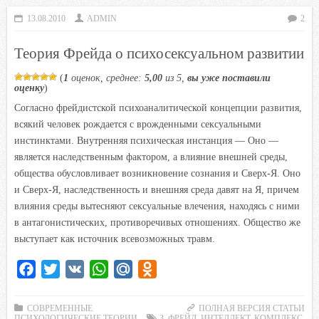
o
e
A
R
l
13.08.2010
ADMIN
2
o
r
p
u
a
Теория Фрейда о психосексуальном развитии
k
p
s
s
(
1
оценок, среднее:
5,00
из 5,
вы уже поставили
n
оценку
)
i
Согласно фрейдистской психоаналитической концепции развития,
всякий человек рождается с врожденными сексуальными
k
инстинктами. Внутренняя психическая инстанция — Оно —
i
является наследственным фактором, а влияние внешней среды,
общества обусловливает возникновение сознания и Сверх-Я. Оно
и Сверх-Я, наследственность и внешняя среда давят на Я, причем
влияния среды вытесняют сексуальные влечения, находясь с ними
в антагонистических, противоречивых отношениях. Общество же
выступает как источник всевозможных травм.
F
T
V
W
M
O
a
w
K
h
a
d
c
i
a
i
n
СОВРЕМЕННЫЕ
ПОЛНАЯ ВЕРСИЯ СТАТЬИ
ПСИХОЛОГИЧЕСКИЕ ТЕОРИИ
З. ФРЕЙД
,
ИНТЕЛЛЕКТ
,
КОМПЛЕКС