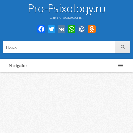
Pro-Psixology.ru
Сайт о психологии
Facebook
Twitter
VK
WhatsApp
Mail.Ru
Odnoklassniki
Navigation