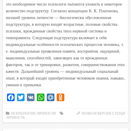
это необозримое число психологи пытаются уложить в некоторое
количество подструктур. Согласно концепции К. К. Платонова,
низший уровень личности — биологически обусловленная
подструктура, в которую входят возрастные, половые свойства
психики, врожденные свойства типа нервной системы и
темперамента. Следующая подструктура включает в себя
индивидуальные особенности психических процессов человека, т.
е. индивидуальные проявления памяти, восприятия, ощущений,
мышления, способностей, зависящих как от врожденных
факторов, так и от тренировки, развития, совершенствования этих
качеств. Дальнейший уровень — индивидуальный социальный
опыт, в который входят приобретенные человеком знания, навыки,
умения и привычки.
F
T
V
W
M
O
a
w
K
h
a
d
c
i
a
i
n
ПСИХОЛОГИЯ ЛИЧНОСТИ
ПОЛНАЯ ВЕРСИЯ СТАТЬИ
ЛИЧНОСТЬ
e
t
t
l
o
b
t
s
.
k