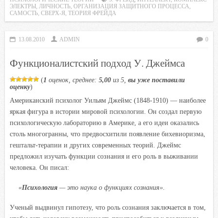
e
t
t
l
o
ЭЛЕКТРЫ
,
ЛИЧНОСТЬ
,
ОРГАНИЗАЦИЯ ЗАЩИТНОГО ПРОЦЕССА
,
САМОСТЬ
,
СВЕРХ-Я
,
ТЕОРИЯ ФРЕЙДА
b
t
s
.
k
o
e
A
R
l
13.08.2010
ADMIN
0
o
r
p
u
a
k
p
s
Функционалистский подход У. Джеймса
s
n
(
1
оценок, среднее:
5,00
из 5,
вы уже поставили
оценку
)
i
Американский психолог Уильям Джеймс (1848-1910) — наиболее
k
яркая фигура в истории мировой психологии. Он создал первую
i
психологическую лабораторию в Америке, а его идеи оказались
столь многогранны, что предвосхитили появление бихевиоризма,
гештальт-терапии и других современных теорий. Джеймс
предложил изучать функции сознания и его роль в выживании
человека. Он писал:
«
Психология
— это наука о функциях сознания».
Ученый выдвинул гипотезу, что роль сознания заключается в том,