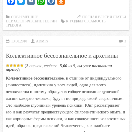
F
T
V
W
M
O
a
w
K
h
a
d
c
i
a
i
n
СОВРЕМЕННЫЕ
ПОЛНАЯ ВЕРСИЯ СТАТЬИ
ПСИХОЛОГИЧЕСКИЕ ТЕОРИИ
К. РОДЖЕРС
,
САМОСТЬ
,
e
t
t
l
o
ТРЕВОГА.
b
t
s
.
k
o
e
A
R
l
13.08.2010
ADMIN
3
o
r
p
u
a
Коллективное бессознательное и архетипы
k
p
s
s
(
2
оценок, среднее:
5,00
из 5,
вы уже поставили
n
оценку
)
i
Коллективное бессознательное
, в отличие от индивидуального
(личностного), идентично у всех людей, одно для всего
k
человечества и потому образует всеобщее основание душевной
i
жизни каждого человека, будучи по природе своей сверхличным.
Это наиболее глубинный уровень психики. Юнг рассматривает
его и как результат предшествующего филогенетического опыта, и
как априорные формы психики, и как совокупность коллективных
идей, образов, представлений Человечества, как наиболее