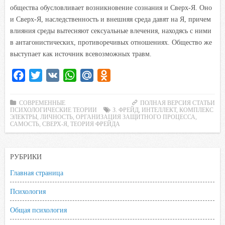
общества обусловливает возникновение сознания и Сверх-Я. Оно
и Сверх-Я, наследственность и внешняя среда давят на Я, причем
влияния среды вытесняют сексуальные влечения, находясь с ними
в антагонистических, противоречивых отношениях. Общество же
выступает как источник всевозможных травм.
F
T
V
W
M
O
a
w
K
h
a
d
c
i
a
i
n
СОВРЕМЕННЫЕ
ПОЛНАЯ ВЕРСИЯ СТАТЬИ
ПСИХОЛОГИЧЕСКИЕ ТЕОРИИ
З. ФРЕЙД
,
ИНТЕЛЛЕКТ
,
КОМПЛЕКС
e
t
t
l
o
ЭЛЕКТРЫ
,
ЛИЧНОСТЬ
,
ОРГАНИЗАЦИЯ ЗАЩИТНОГО ПРОЦЕССА
,
САМОСТЬ
,
СВЕРХ-Я
,
ТЕОРИЯ ФРЕЙДА
b
t
s
.
k
o
e
A
R
l
o
r
p
u
a
РУБРИКИ
k
p
s
Главная страница
s
Психология
n
i
Общая психология
k