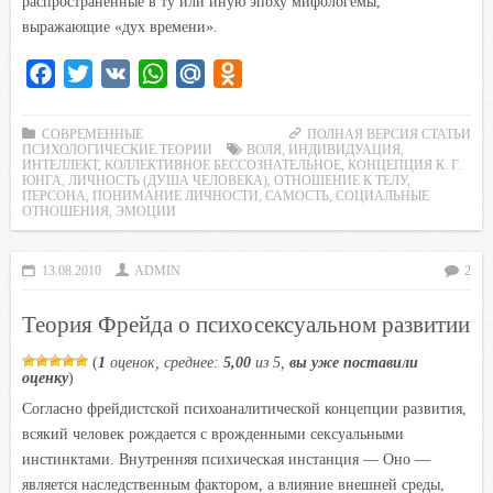
распространенные в ту или иную эпоху мифологемы,
выражающие «дух времени».
F
T
V
W
M
O
a
w
K
h
a
d
c
i
a
i
n
СОВРЕМЕННЫЕ
ПОЛНАЯ ВЕРСИЯ СТАТЬИ
ПСИХОЛОГИЧЕСКИЕ ТЕОРИИ
ВОЛЯ
,
ИНДИВИДУАЦИЯ
,
e
t
t
l
o
ИНТЕЛЛЕКТ
,
КОЛЛЕКТИВНОЕ БЕССОЗНАТЕЛЬНОЕ
,
КОНЦЕПЦИЯ К. Г.
ЮНГА
,
ЛИЧНОСТЬ (ДУША ЧЕЛОВЕКА)
,
ОТНОШЕНИЕ К ТЕЛУ
,
b
t
s
.
k
ПЕРСОНА
,
ПОНИМАНИЕ ЛИЧНОСТИ
,
САМОСТЬ
,
СОЦИАЛЬНЫЕ
ОТНОШЕНИЯ
,
ЭМОЦИИ
o
e
A
R
l
o
r
p
u
a
13.08.2010
k
ADMIN
p
s
2
s
Теория Фрейда о психосексуальном развитии
n
i
(
1
оценок, среднее:
5,00
из 5,
вы уже поставили
оценку
)
k
Согласно фрейдистской психоаналитической концепции развития,
i
всякий человек рождается с врожденными сексуальными
инстинктами. Внутренняя психическая инстанция — Оно —
является наследственным фактором, а влияние внешней среды,