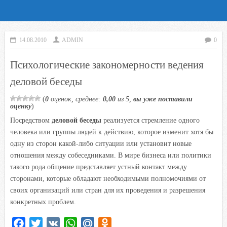
14.08.2010
ADMIN
0
Психологические закономерности ведения
деловой беседы
(
0
оценок, среднее:
0,00
из 5,
вы уже поставили
оценку
)
Посредством
деловой беседы
реализуется стремление одного
человека или группы людей к действию, которое изменит хотя бы
одну из сторон какой-либо ситуации или установит новые
отношения между собеседниками. В мире бизнеса или политики
такого рода общение представляет устный контакт между
сторонами, которые обладают необходимыми полномочиями от
своих организаций или стран для их проведения и разрешения
конкретных проблем.
F
T
V
W
M
O