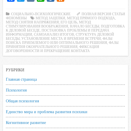
a
w
K
h
a
d
c
i
a
i
n
СОЦИАЛЬНО-ПСИХОЛОГИЧЕСКИЕ
ПОЛНАЯ ВЕРСИЯ СТАТЬИ
ФЕНОМЕНЫ
МЕТОД ЗАЦЕПКИ
,
МЕТОД ПРЯМОГО ПОДХОДА
,
e
t
t
l
o
МЕТОД СНЯТИЯ НАПРЯЖЕНИЯ; ЕГО ЦЕЛЬ
,
МЕТОД
СТИМУЛИРОВАНИЯ ВООБРАЖЕНИЯ
,
НАЧАЛО БЕСЕДЫ
,
ПОДГОТОВКА
b
t
s
.
k
К ДЕЛОВОЙ БЕСЕДЕ
,
ПОСТАНОВКА ПРОБЛЕМЫ И ПЕРЕДАЧА
ИНФОРМАЦИИ
,
САМОАНАЛИЗ ИТОГОВ
,
СТРУКТУРА ДЕЛОВОЙ
o
e
A
R
l
БЕСЕДЫ
,
УСТАНОВЛЕНИЕ МЕСТА И ВРЕМЕНИ ВСТРЕЧИ
,
ФАЗЫ
ПОИСКА ПРИЕМЛЕМОГО ИЛИ ОПТИМАЛЬНОГО РЕШЕНИЯ
o
r
p
u
a
,
ФАЗЫ
ПРИНЯТИЯ ОКОНЧАТЕЛЬНОГО РЕШЕНИЯ
,
ФИКСАЦИЯ
k
p
s
ДОГОВОРЕННОСТИ И ПРЕКРАЩЕНИЕ КОНТАКТА
s
n
РУБРИКИ
i
Главная страница
k
i
Психология
Общая психология
Единство мира и проблема развития психики
Когнитивное развитие