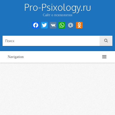
Pro-Psixology.ru
Сайт о психологии
Facebook
Twitter
VK
WhatsApp
Mail.Ru
Odnoklassniki
Navigation