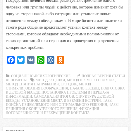
Посредством
деловой беседы
реализуется стремление одного
человека или группы людей к действию, которое изменит хотя бы
одну из сторон какой-либо ситуации или установит новые
отношения между собеседниками. В мире бизнеса или политики
такого рода общение представляет устный контакт между
сторонами, которые обладают необходимыми полномочиями от
своих организаций или стран для их проведения и разрешения
конкретных проблем.
F
T
V
W
M
O
a
w
K
h
a
d
c
i
a
i
n
СОЦИАЛЬНО-ПСИХОЛОГИЧЕСКИЕ
ПОЛНАЯ ВЕРСИЯ СТАТЬИ
ФЕНОМЕНЫ
МЕТОД ЗАЦЕПКИ
,
МЕТОД ПРЯМОГО ПОДХОДА
,
e
t
t
l
o
МЕТОД СНЯТИЯ НАПРЯЖЕНИЯ; ЕГО ЦЕЛЬ
,
МЕТОД
СТИМУЛИРОВАНИЯ ВООБРАЖЕНИЯ
,
НАЧАЛО БЕСЕДЫ
,
ПОДГОТОВКА
b
t
s
.
k
К ДЕЛОВОЙ БЕСЕДЕ
,
ПОСТАНОВКА ПРОБЛЕМЫ И ПЕРЕДАЧА
ИНФОРМАЦИИ
,
САМОАНАЛИЗ ИТОГОВ
,
СТРУКТУРА ДЕЛОВОЙ
o
e
A
R
l
БЕСЕДЫ
,
УСТАНОВЛЕНИЕ МЕСТА И ВРЕМЕНИ ВСТРЕЧИ
,
ФАЗЫ
ПОИСКА ПРИЕМЛЕМОГО ИЛИ ОПТИМАЛЬНОГО РЕШЕНИЯ
o
r
p
u
a
,
ФАЗЫ
ПРИНЯТИЯ ОКОНЧАТЕЛЬНОГО РЕШЕНИЯ
,
ФИКСАЦИЯ
k
p
s
ДОГОВОРЕННОСТИ И ПРЕКРАЩЕНИЕ КОНТАКТА
s
n