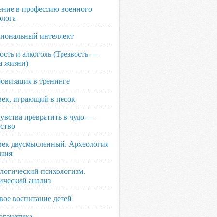
ение в профессию военного
олога
иональный интеллект
ость и алкоголь (Трезвость —
а жизни)
овизация в тренинге
век, играющий в песок
увства превратить в чудо —
рство
век двусмысленный. Археология
ания
логический психологизм.
ический анализ
вое воспитание детей
огенетика