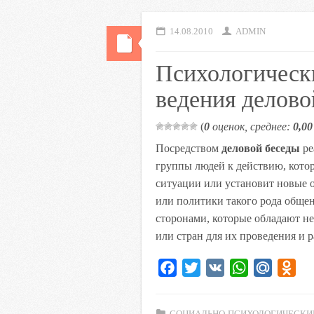
14.08.2010
ADMIN
Психологическ
ведения делово
(
0
оценок, среднее:
0,00
Посредством
деловой беседы
ре
группы людей к действию, котор
ситуации или установит новые 
или политики такого рода обще
сторонами, которые обладают н
или стран для их проведения и 
F
T
V
W
M
O
a
w
K
h
a
d
c
i
a
i
n