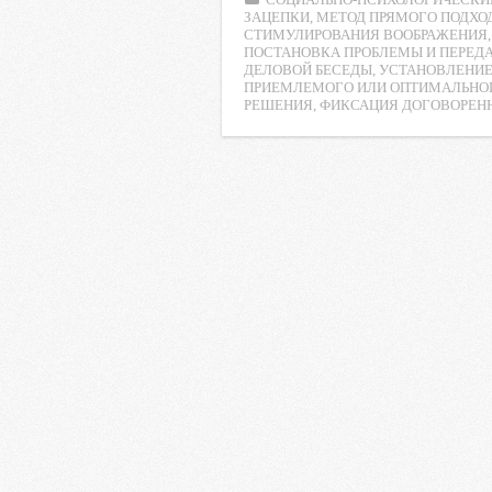
СОЦИАЛЬНО-ПСИХОЛОГИЧЕСКИ
e
t
t
l
o
ЗАЦЕПКИ
,
МЕТОД ПРЯМОГО ПОДХО
СТИМУЛИРОВАНИЯ ВООБРАЖЕНИЯ
b
t
s
.
k
ПОСТАНОВКА ПРОБЛЕМЫ И ПЕРЕД
o
e
A
R
l
ДЕЛОВОЙ БЕСЕДЫ
,
УСТАНОВЛЕНИЕ
ПРИЕМЛЕМОГО ИЛИ ОПТИМАЛЬНО
o
r
p
u
a
РЕШЕНИЯ
,
ФИКСАЦИЯ ДОГОВОРЕНН
k
p
s
s
n
i
k
i