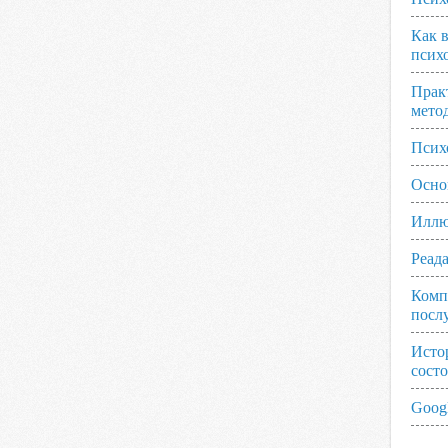
Как 
псих
Прак
мето
Псих
Осно
Иллю
Реад
Комп
посл
Исто
сост
Googl