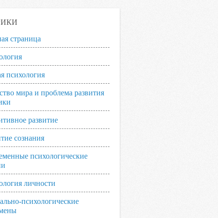
РИКИ
ная страница
ология
я психология
ство мира и проблема развития
ики
итивное развитие
итие сознания
еменные психологические
ии
ология личности
ально-психологические
мены