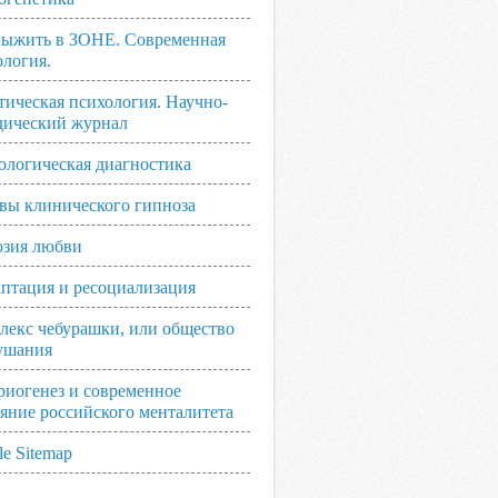
выжить в ЗОНЕ. Современная
ология.
тическая психология. Научно-
дический журнал
ологическая диагностика
вы клинического гипноза
зия любви
аптация и ресоциализация
лекс чебурашки, или общество
ушания
риогенез и современное
ояние российского менталитета
e Sitemap