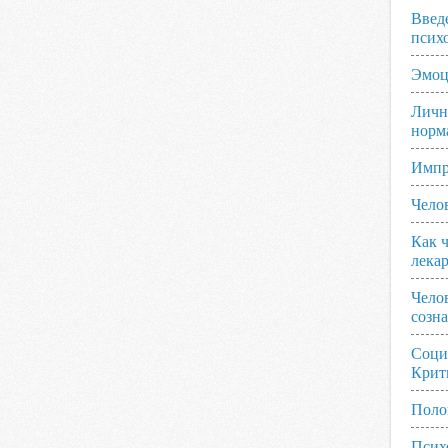
Введ
псих
Эмоц
Личн
норм
Импр
Чело
Как ч
лека
Чело
созн
Соци
Крит
Поло
Псих