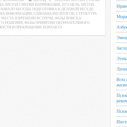
Е ФЕНОМЕНЫ
МЕТОД
ПОЛНАЯ ВЕРСИЯ СТАТЬИ
ДА
,
МЕТОД СНЯТИЯ НАПРЯЖЕНИЯ; ЕГО ЦЕЛЬ
,
МЕТОД
Нрав
,
НАЧАЛО БЕСЕДЫ
,
ПОДГОТОВКА К ДЕЛОВОЙ БЕСЕДЕ
,
АЧА ИНФОРМАЦИИ
,
САМОАНАЛИЗ ИТОГОВ
,
СТРУКТУРА
Мора
 МЕСТА И ВРЕМЕНИ ВСТРЕЧИ
,
ФАЗЫ ПОИСКА
ГО РЕШЕНИЯ
,
ФАЗЫ ПРИНЯТИЯ ОКОНЧАТЕЛЬНОГО
Азбу
ОСТИ И ПРЕКРАЩЕНИЕ КОНТАКТА
Эмоц
Заслу
Этик
Личн
Всю 
жизн
Псих
реко
Псих
Инст