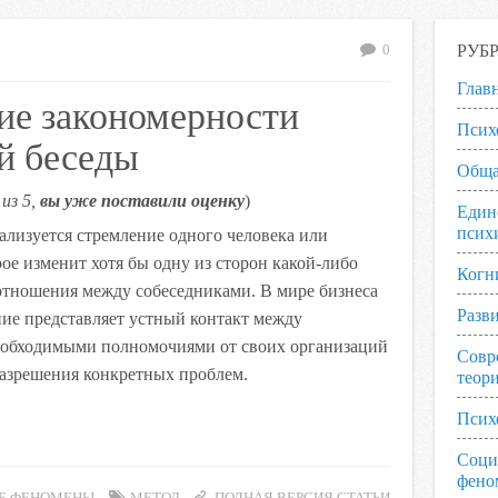
РУБ
0
Глав
ие закономерности
Псих
й беседы
Обща
из 5,
вы уже поставили оценку
)
Един
псих
ализуется стремление одного человека или
ое изменит хотя бы одну из сторон какой-либо
Когн
отношения между собеседниками. В мире бизнеса
Разв
ние представляет устный контакт между
еобходимыми полномочиями от своих организаций
Совр
разрешения конкретных проблем.
теор
Псих
Соци
фено