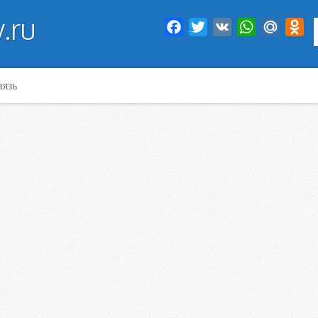
.ru
Facebook
Twitter
VK
WhatsApp
Mail.Ru
Od
вязь