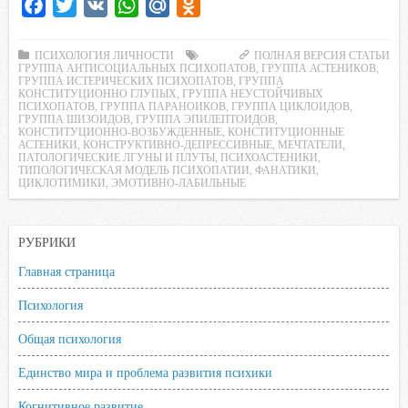
F
T
V
W
M
O
a
w
K
h
a
d
c
i
a
i
n
ПСИХОЛОГИЯ ЛИЧНОСТИ
ПОЛНАЯ ВЕРСИЯ СТАТЬИ
ГРУППА АНТИСОЦИАЛЬНЫХ ПСИХОПАТОВ
,
ГРУППА АСТЕНИКОВ
,
e
t
t
l
o
ГРУППА ИСТЕРИЧЕСКИХ ПСИХОПАТОВ
,
ГРУППА
КОНСТИТУЦИОННО ГЛУПЫХ
,
ГРУППА НЕУСТОЙЧИВЫХ
b
t
s
.
k
ПСИХОПАТОВ
,
ГРУППА ПАРАНОИКОВ
,
ГРУППА ЦИКЛОИДОВ
,
ГРУППА ШИЗОИДОВ
,
ГРУППА ЭПИЛЕПТОИДОВ
,
o
e
A
R
l
КОНСТИТУЦИОННО-ВОЗБУЖДЕННЫЕ
,
КОНСТИТУЦИОННЫЕ
АСТЕНИКИ
o
r
,
КОНСТРУКТИВНО-ДЕПРЕССИВНЫЕ
p
u
a
,
МЕЧТАТЕЛИ
,
ПАТОЛОГИЧЕСКИЕ ЛГУНЫ И ПЛУТЫ
,
ПСИХОАСТЕНИКИ
,
k
p
s
ТИПОЛОГИЧЕСКАЯ МОДЕЛЬ ПСИХОПАТИИ
,
ФАНАТИКИ
,
ЦИКЛОТИМИКИ
,
ЭМОТИВНО-ЛАБИЛЬНЫЕ
s
n
РУБРИКИ
i
k
Главная страница
i
Психология
Общая психология
Единство мира и проблема развития психики
Когнитивное развитие