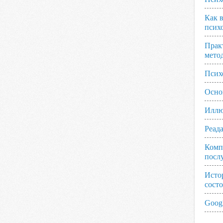
Как 
псих
Прак
мето
Псих
Осно
Иллю
Реад
Комп
посл
Исто
сост
Googl