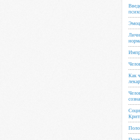
Введ
псих
Эмоц
Личн
норм
Импр
Чело
Как ч
лека
Чело
созн
Соци
Крит
Поло
Псих