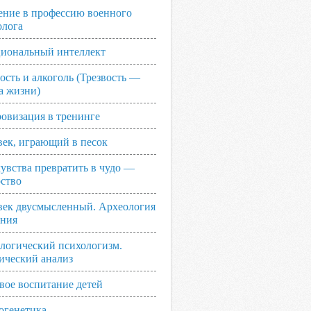
ение в профессию военного
олога
иональный интеллект
ость и алкоголь (Трезвость —
а жизни)
овизация в тренинге
век, играющий в песок
увства превратить в чудо —
рство
век двусмысленный. Археология
ания
логический психологизм.
ический анализ
вое воспитание детей
огенетика