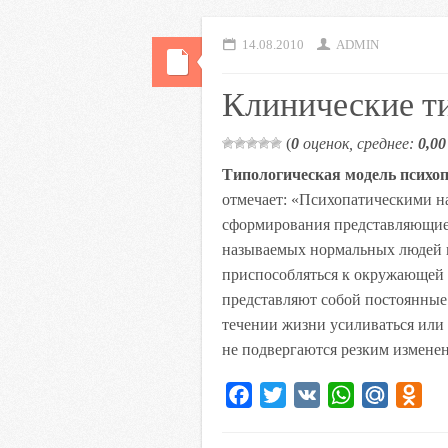
14.08.2010
ADMIN
Клинические т
(
0
оценок, среднее:
0,00
Типологическая модель психо
отмечает: «Психопатическими на
сформирования представляющие 
называемых нормальных людей и
приспособляться к окружающей 
представляют собой постоянные 
течении жизни усиливаться или 
не подвергаются резким измене
F
T
V
W
M
O
a
w
K
h
a
d
c
i
a
i
n