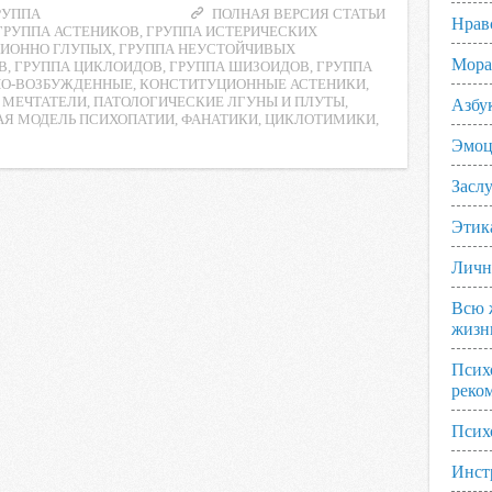
РУППА
ПОЛНАЯ ВЕРСИЯ СТАТЬИ
Нрав
ГРУППА АСТЕНИКОВ
,
ГРУППА ИСТЕРИЧЕСКИХ
ЦИОННО ГЛУПЫХ
,
ГРУППА НЕУСТОЙЧИВЫХ
Мора
В
,
ГРУППА ЦИКЛОИДОВ
,
ГРУППА ШИЗОИДОВ
,
ГРУППА
О-ВОЗБУЖДЕННЫЕ
,
КОНСТИТУЦИОННЫЕ АСТЕНИКИ
,
,
МЕЧТАТЕЛИ
,
ПАТОЛОГИЧЕСКИЕ ЛГУНЫ И ПЛУТЫ
,
Азбу
АЯ МОДЕЛЬ ПСИХОПАТИИ
,
ФАНАТИКИ
,
ЦИКЛОТИМИКИ
,
Эмоц
Заслу
Этик
Личн
Всю 
жизн
Псих
реко
Псих
Инст