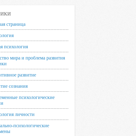
РИКИ
ная страница
ология
я психология
ство мира и проблема развития
ики
итивное развитие
итие сознания
еменные психологические
ии
ология личности
ально-психологические
мены