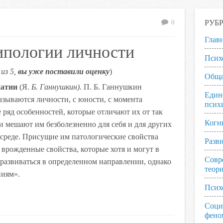
РУБ
0
Глав
ипологии личности
Псих
из 5,
вы уже поставили оценку
)
Обща
патии
(Я.
Б. Ганнушкин).
П. Б. Ганнушкин
Един
зываются личности, с юности, с момента
псих
ряд особенностей, которые отличают их от так
Когн
 мешают им безболезненно для себя и для других
среде. Присущие им патологические свойства
Разв
врожденные свойства, которые хотя и могут в
Совр
развиваться в определенном направлении, однако
теор
ниям».
Псих
Соци
фено