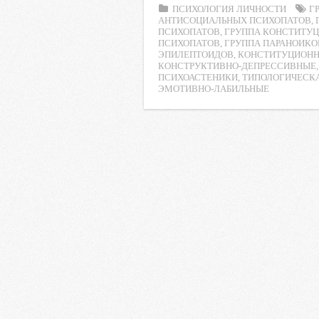
ПСИХОЛОГИЯ ЛИЧНОСТИ
Г
e
t
t
l
o
АНТИСОЦИАЛЬНЫХ ПСИХОПАТОВ
,
ПСИХОПАТОВ
,
ГРУППА КОНСТИТУ
b
t
s
.
k
ПСИХОПАТОВ
,
ГРУППА ПАРАНОИКО
o
e
A
R
l
ЭПИЛЕПТОИДОВ
,
КОНСТИТУЦИОНН
КОНСТРУКТИВНО-ДЕПРЕССИВНЫЕ
o
r
p
u
a
ПСИХОАСТЕНИКИ
,
ТИПОЛОГИЧЕСК
ЭМОТИВНО-ЛАБИЛЬНЫЕ
k
p
s
s
n
i
k
i