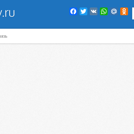
.ru
Facebook
Twitter
VK
WhatsApp
Mail.Ru
Od
вязь