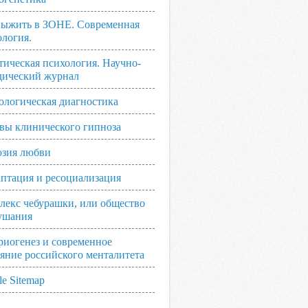
выжить в ЗОНЕ. Современная
ология.
тическая психология. Научно-
дический журнал
ологическая диагностика
вы клинического гипноза
зия любви
аптация и ресоциализация
лекс чебурашки, или общество
ушания
риогенез и современное
ояние российского менталитета
e Sitemap